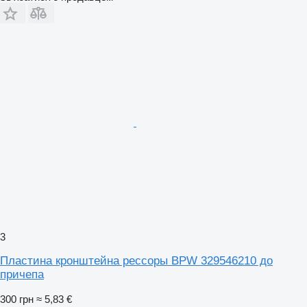
3
Пластина кронштейна рессоры BPW 329546210 до
причепа
300 грн
≈ 5,83 €