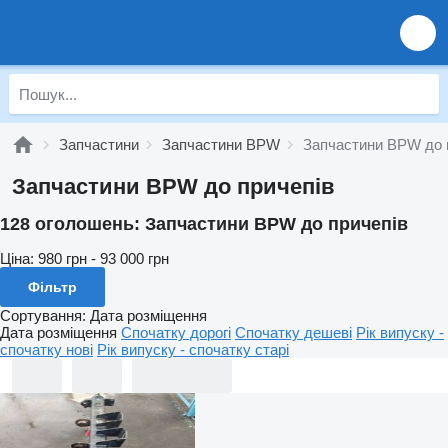
Запчастини
Запчастини BPW
Запчастини BPW до 
Запчастини BPW до причепів
128 оголошень:
Запчастини BPW до причепів
Ціна:
980 грн - 93 000 грн
Фільтр
Сортування
:
Дата розміщення
Дата розміщення
Спочатку дорогі
Спочатку дешеві
Рік випуску -
спочатку нові
Рік випуску - спочатку старі