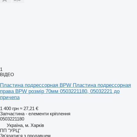
1
ВІДЕО
Пластина подрессорная BPW Пластина подрессорная
права BPW розмір 70мм 0503221180, 05032221 до
причепа
1 400 грн
≈ 27,21 €
Запчастина - елементи кріплення
0503221180
Україна, м. Харків
ПП "УРЦ"
Зв'язатися з продавцем