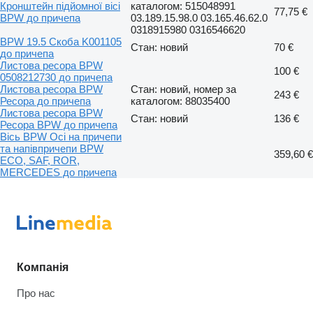
Кронштейн підйомної вісі
каталогом: 515048991
77,75 €
BPW до причепа
03.189.15.98.0 03.165.46.62.0
0318915980 0316546620
BPW 19.5 Скоба K001105
Стан: новий
70 €
до причепа
Листова ресора BPW
100 €
0508212730 до причепа
Листова ресора BPW
Стан: новий, номер за
243 €
Ресора до причепа
каталогом: 88035400
Листова ресора BPW
Стан: новий
136 €
Ресора BPW до причепа
Вісь BPW Осі на причепи
та напівпричепи BPW
359,60 €
ECO, SAF, ROR,
MERCEDES до причепа
Компанія
Про нас