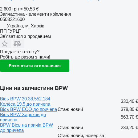
2 600 грн
≈ 50,53 €
Запчастина - елементи кріплення
0503221690
Україна, м. Харків
ПП "УРЦ"
Зв'язатися з продавцем
Продаєте техніку?
Робіть це разом з нами!
Розмістити оголошення
Ціни на запчастини BPW
Вісь BPW 30.38.552.184
330,40 €
Колёса 19,5 до причепа
Вісь BPW ECO до причепа
Стан: новий
378,80 €
Вісь BPW Харьков до
563,70 €
причепа
BPW Вісь на причіп BPW
Стан: новий
233,20 €
до причепа
Стан: новий, номер за