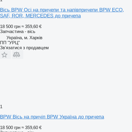
Вісь BPW Осі на причепи та напівпричепи BPW ECO,
SAF, ROR, MERCEDES до причепа
18 500 грн
≈ 359,60 €
Запчастина - вісь
Україна, м. Харків
ПП "УРЦ"
Зв'язатися з продавцем
1
BPW Вісь на причіп BPW Україна до причепа
18 500 грн
≈ 359,60 €