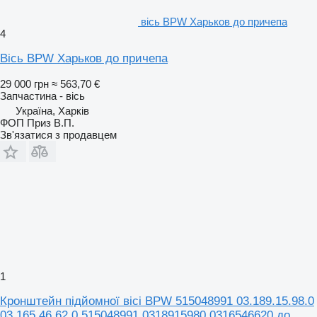
вісь BPW Харьков до причепа
4
Вісь BPW Харьков до причепа
29 000 грн
≈ 563,70 €
Запчастина - вісь
Україна, Харків
ФОП Приз В.П.
Зв'язатися з продавцем
1
Кронштейн підйомної вісі BPW 515048991 03.189.15.98.0
03.165.46.62.0 515048991 0318915980 0316546620 до