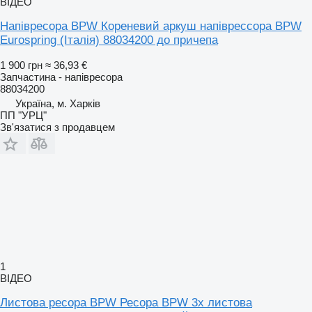
ВІДЕО
Напівресора BPW Кореневий аркуш напіврессора BPW
Eurospring (Італія) 88034200 до причепа
1 900 грн
≈ 36,93 €
Запчастина - напівресора
88034200
Україна, м. Харків
ПП "УРЦ"
Зв'язатися з продавцем
1
ВІДЕО
Листова ресора BPW Ресора BPW 3х листова