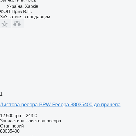
Україна, Харків
ФОП Приз В.П.
Зв'язатися з продавцем
1
Листова ресора BPW Ресора 88035400 до причепа
12 500 грн
≈ 243 €
Запчастина - листова ресора
Стан
новий
88035400