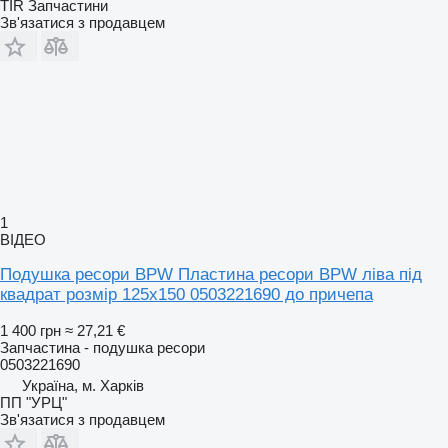
TIR Запчастини
Зв'язатися з продавцем
1
ВІДЕО
Подушка ресори BPW Пластина ресори BPW ліва під
квадрат розмір 125х150 0503221690 до причепа
1 400 грн
≈ 27,21 €
Запчастина - подушка ресори
0503221690
Україна, м. Харків
ПП "УРЦ"
Зв'язатися з продавцем