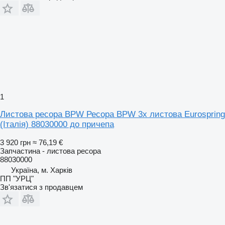
1
Листова ресора BPW Ресора BPW 3х листова Eurospring
(Італія) 88030000 до причепа
3 920 грн
≈ 76,19 €
Запчастина - листова ресора
88030000
Україна, м. Харків
ПП "УРЦ"
Зв'язатися з продавцем