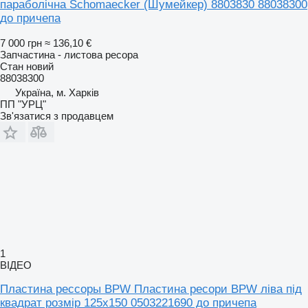
параболічна Schomaecker (Шумейкер) 8803830 88038300
до причепа
7 000 грн
≈ 136,10 €
Запчастина - листова ресора
Стан
новий
88038300
Україна, м. Харків
ПП "УРЦ"
Зв'язатися з продавцем
1
ВІДЕО
Пластина рессоры BPW Пластина ресори BPW ліва під
квадрат розмір 125х150 0503221690 до причепа