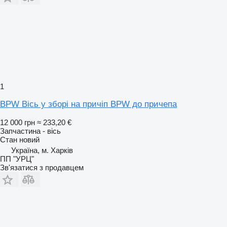
1
BPW Вісь у зборі на причіп BPW до причепа
12 000 грн
≈ 233,20 €
Запчастина - вісь
Стан
новий
Україна, м. Харків
ПП "УРЦ"
Зв'язатися з продавцем