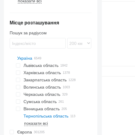
показати всі
Місце розташування
Пошук за радіусом
Україна
Львівська область
Харківська область
Львів
Закарпатська область
Черляни
Харків
Волинська область
Трускавець
Мукачево
Черкаська область
Пасіки-Зубрицькі
Луцьк
Сумська область
Стрий
Черкаси
Вінницька область
Сміла
Суми
Тернопільська область
Вінниця
показати всі
Калинівка
Тернопіль
Київ
Чернігів
Дніпро
Івано-Франківськ
Полтава
Одеса
Хмельницький
Миколаїв
Олександрія
Хоростків
Ворзель
Слобожанське
Коломия
Європа