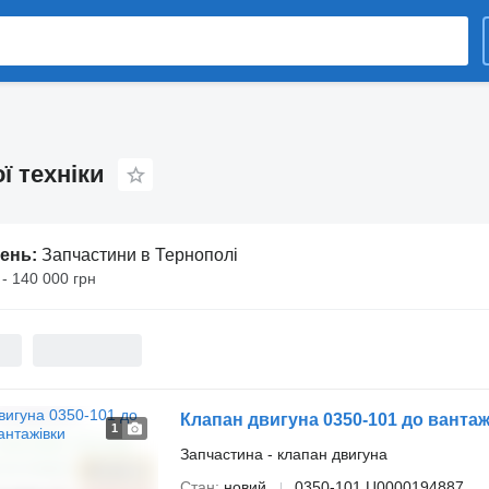
ї техніки
шень:
Запчастини в Тернополі
 - 140 000 грн
Клапан двигуна 0350-101 до вантаж
1
Запчастина - клапан двигуна
Стан
новий
0350-101 Ц0000194887