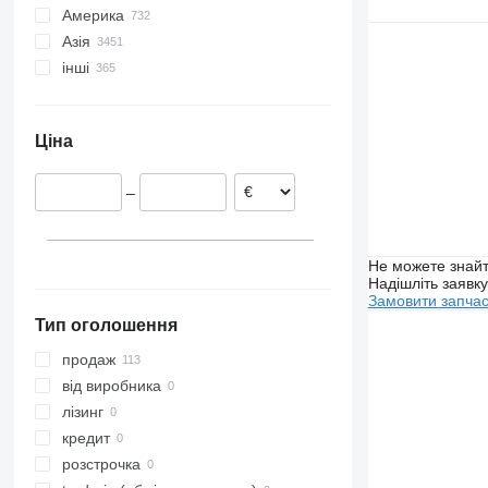
Чортків
Васильків
Америка
Естонія
Біла
Українка
Азія
Румунія
Мексика
Чабани
інші
Польща
США
Туреччина
Бровари
Нідерланди
Японія
Колумбія
Іспанія
Узбекистан
Перу
Ціна
Португалія
Китай
Бразилія
Литва
Киргизстан
Молдова
–
Бельгія
Арабські Емірати
Чилі
показати всі
Оман
Нігерія
Казахстан
Не можете знайт
Надішліть заявк
Замовити запча
Тип оголошення
продаж
від виробника
лізинг
кредит
розстрочка