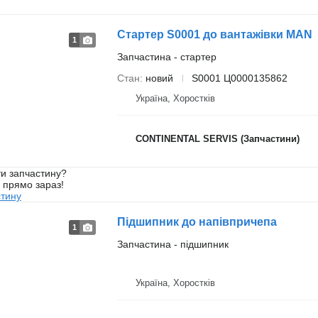
Стартер S0001 до вантажівки MAN
1
Запчастина - стартер
Стан
новий
S0001 Ц0000135862
Україна, Хоростків
CONTINENTAL SERVIS (Запчастини)
и запчастину?
у прямо зараз!
стину
Підшипник до напівпричепа
1
Запчастина - підшипник
Україна, Хоростків