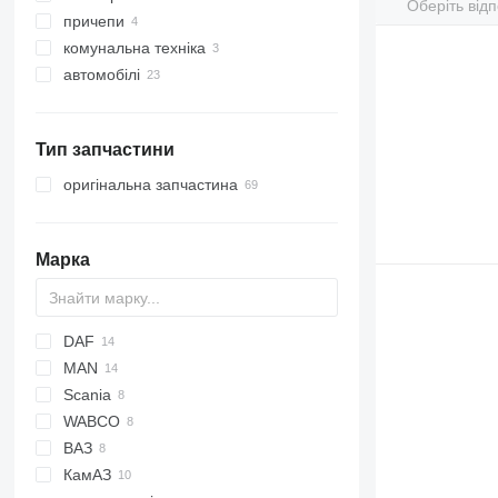
Оберіть відп
причепи
комунальна техніка
автомобілі
дорожньо-прибиральна техніка
прибиральні машини
Тип запчастини
оригінальна запчастина
Марка
DAF
C-series
MAN
CF
C
Scania
TGA
MRT
WABCO
Jimny
Hilux
FH
ВАЗ
КамАЗ