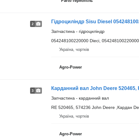
"Parts-Тернопіль"
Гідроциліндр Sisu Diesel 05424810
2
Запчастина - гідроциліндр
054248100220000 Dieci, 05424810022000
Україна, чортків
Agro-Power
Карданний вал John Deere 520465, 
3
Запчастина - карданний вал
RE 520465, 574236 John Deere ,Кардан De
Україна, чортків
Agro-Power