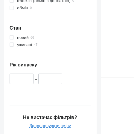
trade-in (обмін з доплатою)
обмін
Стан
новий
уживані
Рік випуску
–
Не вистачає фільтрів?
Запропонувати зміну