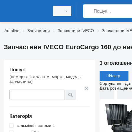
Autoline
Запчастини
Запчастини IVECO
Запчастини IV
Запчастини IVECO EuroCargo 160 до ва
3 оголошен
Пошук
Фільтр
(номер за каталогом, марка, модель,
запчастина)
Сортування
:
Дат
Дата розміщенн
Категорія
гальмівні системи