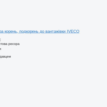
ра корень, подкорень до вантажівки IVECO
€
стова ресора
и
одавцем