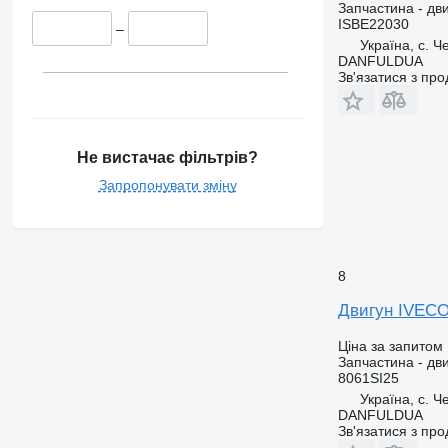
Запчастина - дв
ISBE22030
–
Україна, с. 
DANFULDUA
Зв'язатися з пр
Не вистачає фільтрів?
Запропонувати зміну
8
Двигун IVECO
Ціна за запитом
Запчастина - дв
8061SI25
Україна, с. 
DANFULDUA
Зв'язатися з пр