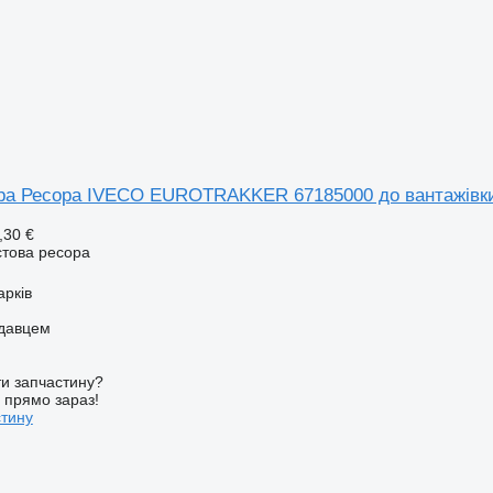
ора Ресора IVECO EUROTRAKKER 67185000 до вантажі
,30 €
стова ресора
арків
одавцем
и запчастину?
у прямо зараз!
стину