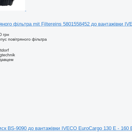
яного фільтра mit Filtereins 5801558452 до вантажівки IV
0 грн
рпус повітряного фільтра
tdorf
gtechnik
одавцем
ск BS-9090 до вантажівки IVECO EuroCargo 130 E - 160 