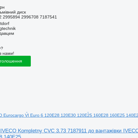
грн
льмівний диск
2 2995894 2996708 7187541
tdorf
gtechnik
одавцем
у?
з нами!
оголошення
O Eurocargo VI Euro 6 120E28 120E30 120E25 160E28 160E25 140E
 IVECO Kompletny CVC 3.73 7187911 до вантажівки IVECO
8 140E25