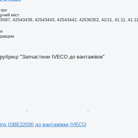
 грн
учий міст
587, 42543438, 42543443, 42543442, 42536352, 41/11, 41:11, 41.11,
er
одавцем
 рубриці "Запчастини IVECO до вантажівок"
ns ISBE22030 до вантажівки IVECO