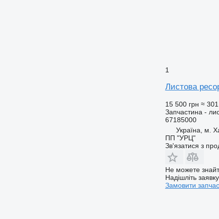
1
Листова рес
15 500 грн
≈ 301
Запчастина - ли
67185000
Україна, м. Х
ПП "УРЦ"
Зв'язатися з пр
Не можете знайт
Надішліть заявк
Замовити запча