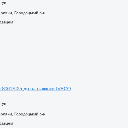
игун
Черляни, Городоцький р-н
одавцем
 8061SI25 до вантажівки IVECO
игун
Черляни, Городоцький р-н
одавцем