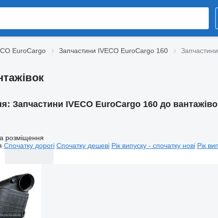
ECO EuroCargo
Запчастини IVECO EuroCargo 160
Запчастини
нтажівок
ня:
Запчастини IVECO EuroCargo 160 до вантажіво
а розміщення
я
Спочатку дорогі
Спочатку дешеві
Рік випуску - спочатку нові
Рік ви