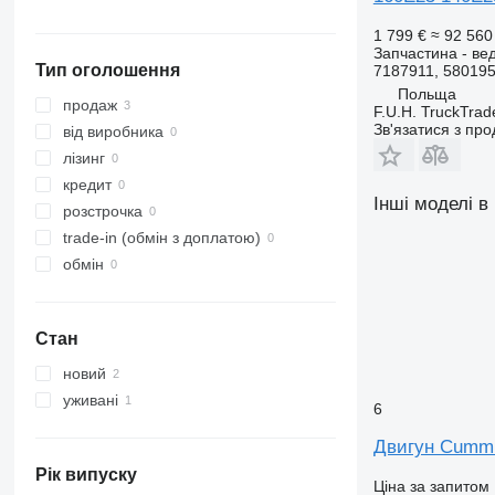
SK
Midlum
G-series
Stralis 500
1 799 €
≈ 92 560
Sprinter
Premium
L-series
Stralis 560
Запчастина - вед
Тип оголошення
7187911, 5801955
Tourismo
T-series
N-series
Польща
Travego
TRM
S-series
продаж
F.U.H. TruckTrad
Зв'язатися з пр
Unimog
Trafic
SD
від виробника
Vario
Zoe
Terberg
лізинг
Viano
VM
кредит
Інші моделі в
Vito
VNL
розстрочка
trade-in (обмін з доплатою)
обмін
Стан
новий
уживані
6
Двигун Cummi
Рік випуску
Ціна за запитом