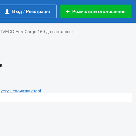
Вхід / Реєстрація
Розмістити оголошення
 IVECO EuroCargo 160 до вантажівок
к
пуску - спочатку старі