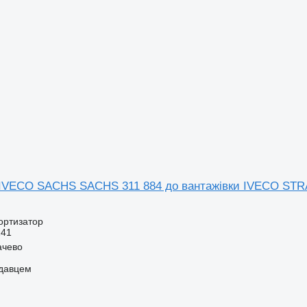
IVECO SACHS SACHS 311 884 до вантажівки IVECO STR
ортизатор
241
ачево
одавцем