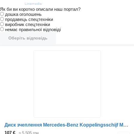
Як би ви коротко описали наш портал?
дошка оголошень
продавець спецтехніки
виробник спецтехніки
немає правильної відповіді
Оберіть відповідь
Диск зчеплення Mercedes-Benz Koppelingsschijf Mercedes SK 430mm 0152503803 до вантажівки
107 €
≈ 5 505 грн