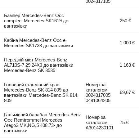
0024317105
Бампер Mercedes-Benz Occ
compleet Mercedes SK1619 до
250 €
вантажівки
Кабіна Mercedes-Benz Occ e
1 000 €
Mercedes SK1733 до вантажівки
Передній міст Mercedes-Benz
AL710S-7 29:24X3 до вантажівки
1 163 €
Mercedes-Benz SK 3535
Головний гальмівний кран
Номер за
Mercedes-Benz SK 814 809 до
каталогом:
69,67 €
вантажівки Mercedes-Benz SK 814,
0024317005
809
0481064205
Гальмівний барабан Mercedes-Benz
Номер за
Occ Remtrommel Mercedes
каталогом:
75 €
Atego2,MK,NG,SK08.73- до
A3014230101
вантажівки