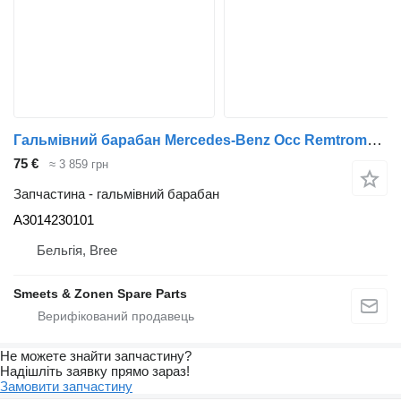
Гальмівний барабан Mercedes-Benz Occ Remtrommel Mercedes Atego2,MK,NG,SK08.73- A3014230101 до вантажівки
75 €
≈ 3 859 грн
Запчастина - гальмівний барабан
A3014230101
Бельгія, Bree
Smeets & Zonen Spare Parts
Не можете знайти запчастину?
Надішліть заявку прямо зараз!
Замовити запчастину