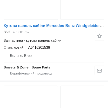
Кутова панель кабіни Mercedes-Benz Windgeleider rechts MERCEDES MK, NG, SK 08.73-09.9 A6416201536 до вантажівки
35 €
≈ 1 801 грн
Запчастина - кутова панель кабіни
Стан
новий
A6416201536
Бельгія, Bree
Smeets & Zonen Spare Parts