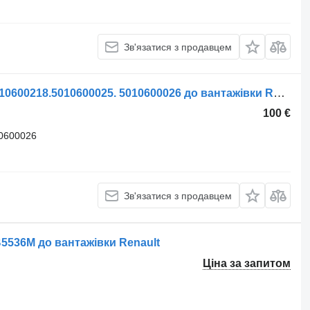
Зв'язатися з продавцем
Напівресора Renault 5010600217.5010600218.5010600025. 5010600026 до вантажівки Renault MAGNUM,PREMIUM,RANGE.GAMA
100 €
0600026
Зв'язатися з продавцем
5536M до вантажівки Renault
Ціна за запитом