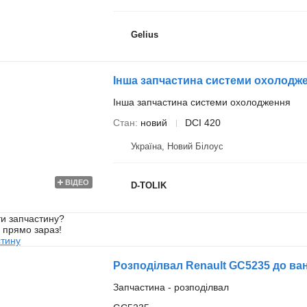
Gelius
Інша запчастина системи охолодження
Стан
новий
DCI 420
Україна, Новий Білоус
ВІДЕО
D-TOLIK
и запчастину?
у прямо зараз!
стину
Розподілвал Renault GC5235 до ва
Запчастина - розподілвал