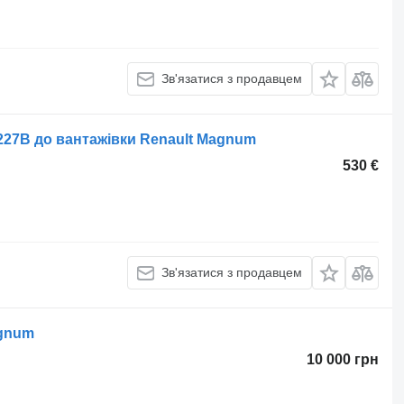
Зв'язатися з продавцем
227В до вантажівки Renault Magnum
530 €
Зв'язатися з продавцем
agnum
10 000 грн