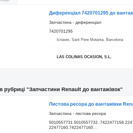
Диференціал 7420701295 до вантаж
Запчастина - диференціал
7420701295
Іспанія, Sant Pere Molanta, Barcelona
LAS COLINAS OCASION, S.L.
 в рубриці "Запчастини Renault до вантажівок"
Листова ресора до вантажівки Rena
Запчастина - листова ресора
5010557731.5010557732..7422477158.224
22477160.7422477160....