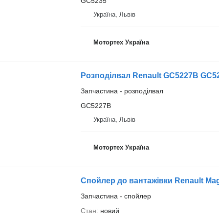
GC5235
Україна, Львів
Мотортех Україна
Розподілвал Renault GC5227B GC5
Запчастина - розподілвал
GC5227В
Україна, Львів
Мотортех Україна
Спойлер до вантажівки Renault M
Запчастина - спойлер
Стан
новий