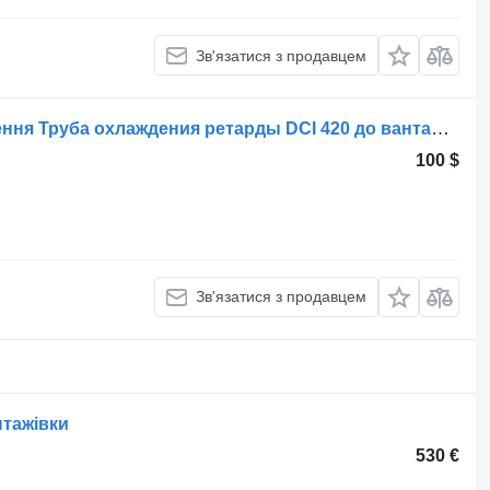
Зв'язатися з продавцем
Інша запчастина системи охолодження Труба охлаждения ретарды DCI 420 до вантажівки Renault Premium
100 $
Зв'язатися з продавцем
нтажівки
530 €