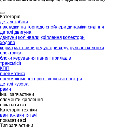
Категорія
деталі кабіни
накладки на торпедо
спойлери
динаміки
сидіння
деталі двигуна
двигуни
колінвали
кріплення
колектори
ходова
керма
маточини
редуктори ходу
рульові колонки
електрика
блоки керування
панелі приладів
трансмісії
КПП
пневматика
пневмокомпресори
осушувачі повітря
деталі кузова
рами
інші запчастини
елементи кріплення
показати всі
Категорія техніки
вантажівки
тягачі
показати всі
Тип запчастини