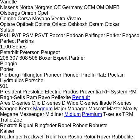
Vanette
Nissens
Norba
Norgren
OE Germany
OEM
OM
OMFB
Olsbergs
Omron
Opel
Combo
Corsa
Movano
Vectra
Vivaro
Optare
Optibelt
Optima
Orlaco
Oshkosh
Osram
Otokar
Sultan
P&H
PAT
PSM
PSVT
Paccar
Padoan
Palfinger
Parker
Pegaso
Perfect
Perkins
1100 Series
Peterbilt
Peterson
Peugeot
208
307
308
508
Boxer
Expert
Partner
Piaggio
Porter
Pierburg
Pilkington
Pioneer
Pioneer
Pirelli
Platz
Poclain
Hydraulics
Porsche
911
President
Prestolite Electric
Produs
Proventia
RF-System
RM
Ragn-Sells
Ram
Ravo
Reflexite
Renault
Ares
C-series
Clio
D-series
D Wide
G-series
Iliade
K-series
Kangoo
Kerax
Magnum
Major
Manager
Mascott
Master
Maxity
Megane
Messenger
Midliner
Midlum
Premium
T-series
TRM
Trafic
Zoe
Rexroth
Rigual
Ringfeder
Robel
Robert
Robuste
Kaiser
Rockinger
Rockwell
Rohr
Ror
Rosho
Rotor
Rover
Rubbolite