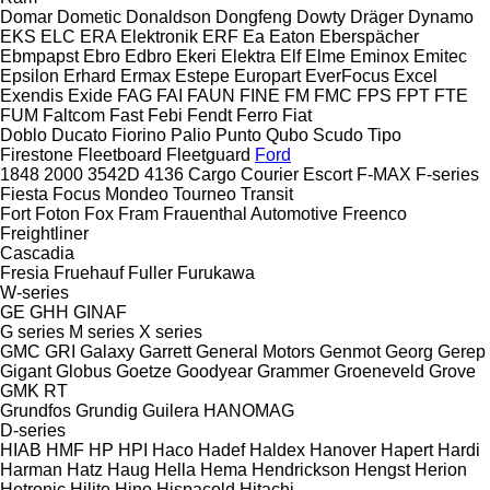
Domar
Dometic
Donaldson
Dongfeng
Dowty
Dräger
Dynamo
EKS
ELC
ERA Elektronik
ERF
Ea
Eaton
Eberspächer
Ebmpapst
Ebro
Edbro
Ekeri
Elektra
Elf
Elme
Eminox
Emitec
Epsilon
Erhard
Ermax
Estepe
Europart
EverFocus
Excel
Exendis
Exide
FAG
FAI
FAUN
FINE
FM
FMC
FPS
FPT
FTE
FUM
Faltcom
Fast
Febi
Fendt
Ferro
Fiat
Doblo
Ducato
Fiorino
Palio
Punto
Qubo
Scudo
Tipo
Firestone
Fleetboard
Fleetguard
Ford
1848
2000
3542D
4136
Cargo
Courier
Escort
F-MAX
F-series
Fiesta
Focus
Mondeo
Tourneo
Transit
Fort
Foton
Fox
Fram
Frauenthal Automotive
Freenco
Freightliner
Cascadia
Fresia
Fruehauf
Fuller
Furukawa
W-series
GE
GHH
GINAF
G series
M series
X series
GMC
GRI
Galaxy
Garrett
General Motors
Genmot
Georg
Gerep
Gigant
Globus
Goetze
Goodyear
Grammer
Groeneveld
Grove
GMK
RT
Grundfos
Grundig
Guilera
HANOMAG
D-series
HIAB
HMF
HP
HPI
Haco
Hadef
Haldex
Hanover
Hapert
Hardi
Harman
Hatz
Haug
Hella
Hema
Hendrickson
Hengst
Herion
Hetronic
Hilite
Hino
Hispacold
Hitachi