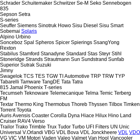
Schrader
Schuitemaker
Schwitzer
Se-M
Seko
Sennebogen
835
Sepson
Setra
S-series
Seuffer
Siemens
Sinotruk Howo
Sisu Diesel
Sisu
Smart
Sobemai
Solaris
Alpino
Urbino
Sonceboz
Spal
Spheros
Spicer
Spierings
SsangYong
Rexton
Stabilus
Stamford
Stanadyne
Standard
Stas
Steyr
Stihl
Stoneridge
Strands
Strautmann
Sun
Sundstrand
Sunfab
Superior
Sutrak
Suzuki
Jimny
Swagelok
TCS
TES
TGW
TI Automotive
TRP
TRW
TYP
Tabarelli
Tamware
TangDE
Tata
Tatra
815
Jamal
Phoenix
T-series
Tecumseh
Teknoware
Telemecanique
Telma
Temic
Terberg
FM
Textar
Thermo King
Thermobus
Thoreb
Thyssen
Tilbox
Timken
Torrent
Toyota
Auris
Avensis
Coaster
Corolla
Dyna
Hiace
Hilux
Hino
Land
Cruiser
RAV4
Verso
Trailor
Trako
Trimble
Trux
Tudor
Turbo
UFI Filters
UN
Unic
Universal
V.Orlandi
VBG
VDL Bova
VDL Jonckheere
VDL
VDO
VG
VIC
VM Motori
Vaden
Valeo
Valmet
Van Hool
Vancooler