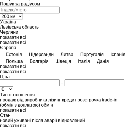
Пошук за радіусом
Україна
Львівська область
Черляни
показати всі
показати всі
Європа
Естонія
Нідерланди
Литва
Португалія
Іспанія
Польща
Болгарія
Швеція
Італія
Данія
показати всі
показати всі
Ціна
–
Тип оголошення
продаж
від виробника
лізинг
кредит
розстрочка
trade-in
(обмін з доплатою)
обмін
показати всі
Стан
новий
уживані
після аварії
відновлений
показати всі