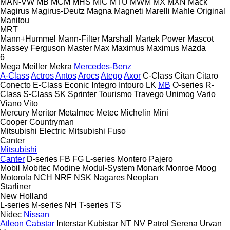
MAN-VW
MB
MCM
MHS
MIC
MTU
MWM
MX
MXN
Mack
Magirus
Magirus-Deutz
Magna
Magneti Marelli
Mahle Original
Manitou
MRT
Mann+Hummel
Mann-Filter
Marshall
Martek Power
Mascot
Massey Ferguson
Master
Max
Maximus
Maximus
Mazda
6
Mega
Meiller
Mekra
Mercedes-Benz
A-Class
Actros
Antos
Arocs
Atego
Axor
C-Class
Citan
Citaro
Conecto
E-Class
Econic
Integro
Intouro
LK
MB
O-series
R-
Class
S-Class
SK
Sprinter
Tourismo
Travego
Unimog
Vario
Viano
Vito
Mercury
Meritor
Metalmec
Metec
Michelin
Mini
Cooper
Countryman
Mitsubishi Electric
Mitsubishi Fuso
Canter
Mitsubishi
Canter
D-series
FB
FG
L-series
Montero
Pajero
Mobil
Mobitec
Modine
Modul-System
Monark
Monroe
Moog
Motorola
NCH
NRF
NSK
Nagares
Neoplan
Starliner
New Holland
L-series
M-series
NH
T-series
TS
Nidec
Nissan
Atleon
Cabstar
Interstar
Kubistar
NT
NV
Patrol
Serena
Urvan