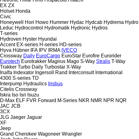
EX
ZX
Holset
Honda
Civic
Honeywell
Hori
Howo
Hummer
Hydac
Hydcab
Hydrema
Hydro
Leduc
Hydrocontrol
Hydromatik
Hydronic
Hydros
T-series
Hydroven
Hyster
Hyundai
Accent
EX-series
H-series
HD-series
Hyva
Hübner
IFA
IPV
IRMA
IVECO
Crossway
Daily
EuroCargo
EuroStar
Eurofire
Eurorider
Eurotech
Eurotrakker
Magirus
Mago
S-Way
Stralis
T-Way
Trakker
Turbo Daily
Turbostar
X-Way
Inalfa
Indexator
Ingersoll Rand
Interconsult
International
4300
S-series
TD
Interpump Hydraulics
Irisbus
Citelis
Crossway
Iskra
Iso
Isri
Isuzu
D-Max
ELF
FVR
Forward
M-Series
NKR
NMR
NPR
NQR
JAC
JCB
3CX
JLG
Jaeger
Jaguar
XF
Jeep
Grand Cherokee
Wagoneer
Wrangler