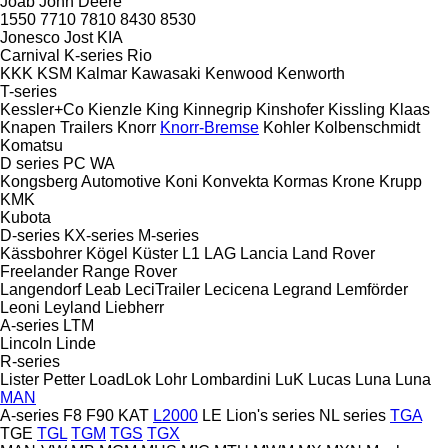
Joab
John Deere
1550
7710
7810
8430
8530
Jonesco
Jost
KIA
Carnival
K-series
Rio
KKK
KSM
Kalmar
Kawasaki
Kenwood
Kenworth
T-series
Kessler+Co
Kienzle
King
Kinnegrip
Kinshofer
Kissling
Klaas
Knapen Trailers
Knorr
Knorr-Bremse
Kohler
Kolbenschmidt
Komatsu
D series
PC
WA
Kongsberg Automotive
Koni
Konvekta
Kormas
Krone
Krupp
KMK
Kubota
D-series
KX-series
M-series
Kässbohrer
Kögel
Küster
L1
LAG
Lancia
Land Rover
Freelander
Range Rover
Langendorf
Leab
LeciTrailer
Lecicena
Legrand
Lemförder
Leoni
Leyland
Liebherr
A-series
LTM
Lincoln
Linde
R-series
Lister Petter
LoadLok
Lohr
Lombardini
LuK
Lucas
Luna
Luna
MAN
A-series
F8
F90
KAT
L2000
LE
Lion's series
NL series
TGA
TGE
TGL
TGM
TGS
TGX