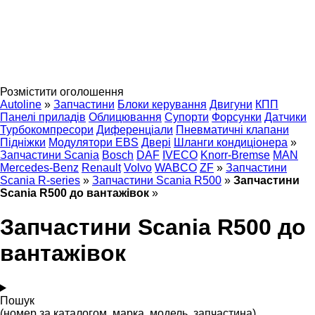
Розмістити оголошення
Autoline
»
Запчастини
Блоки керування
Двигуни
КПП
Панелі приладів
Облицювання
Супорти
Форсунки
Датчики
Турбокомпресори
Диференціали
Пневматичні клапани
Підніжки
Модулятори EBS
Двері
Шланги кондиціонера
»
Запчастини Scania
Bosch
DAF
IVECO
Knorr-Bremse
MAN
Mercedes-Benz
Renault
Volvo
WABCO
ZF
»
Запчастини
Scania R-series
»
Запчастини Scania R500
»
Запчастини
Scania R500 до вантажівок
»
Запчастини Scania R500 до
вантажівок
Пошук
(номер за каталогом, марка, модель, запчастина)