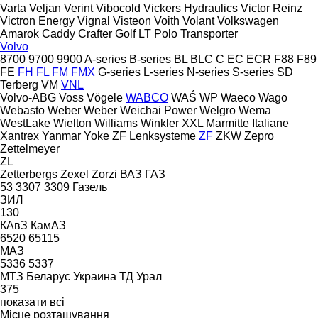
Varta
Veljan
Verint
Vibocold
Vickers Hydraulics
Victor Reinz
Victron Energy
Vignal
Visteon
Voith
Volant
Volkswagen
Amarok
Caddy
Crafter
Golf
LT
Polo
Transporter
Volvo
8700
9700
9900
A-series
B-series
BL
BLC
C
EC
ECR
F88
F89
FE
FH
FL
FM
FMX
G-series
L-series
N-series
S-series
SD
Terberg
VM
VNL
Volvo-ABG
Voss
Vögele
WABCO
WAŚ
WP
Waeco
Wago
Webasto
Weber
Weber
Weichai Power
Welgro
Wema
WestLake
Wielton
Williams
Winkler
XXL Marmitte Italiane
Xantrex
Yanmar
Yoke
ZF Lenksysteme
ZF
ZKW
Zepro
Zettelmeyer
ZL
Zetterbergs
Zexel
Zorzi
ВАЗ
ГАЗ
53
3307
3309
Газель
ЗИЛ
130
КАвЗ
КамАЗ
6520
65115
МАЗ
5336
5337
МТЗ Беларус
Украина ТД
Урал
375
показати всі
Місце розташування