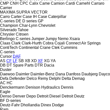
CMP
CNH
CPC
Calix
Came
Camion
Cardi
Carnehl
Carraro
Carrier
MAXIMA
SUPRA
VECTOR
Carro
Carter
Case IH
Case
Caterpillar
C-series
DE
D series
GP
Champion
Char-Lynn
Chevrolet
Silverado
Tahoe
Chrysler
Citroen
Berlingo
C-series
Jumper
Jumpy
Nemo
Xsara
Claas
Clark
Clark-Hurth
Cobra
Cojali
Connect Air Springs
ContiTech
Continental
Crane
Ctek
Cummins
C-series
Cursor
DAF
AS
CF
LF
SB
XB
XD
XF
XG
YA
DB
DT Spare Parts
DTR
Dacia
Duster
Daewoo
Daimler
Daimler-Benz
Dana
Danfoss
Daubjerg
Dayco
Defa
Defender
Delco Remy
Delphi
Delta
Demag
AC
HC
Denckermann
Denison Hydraulics
Dennis
Eagle
Denso
Denver
Depo
Detroit Diesel
Detroit
Deutz
BF
D-series
Deutz-Fahr
Dhollandia
Dinex
Dodge
Ram