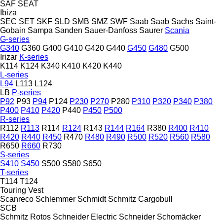
SAF
SEAT
Ibiza
SEC
SET
SKF
SLD
SMB
SMZ
SWF
Saab
Saab
Sachs
Saint-
Gobain
Sampa
Sanden
Sauer-Danfoss
Saurer
Scania
G-series
G340
G360
G400
G410
G420
G440
G450
G480
G500
Irizar
K-series
K114
K124
K340
K410
K420
K440
L-series
L94
L113
L124
LB
P-series
P92
P93
P94
P124
P230
P270
P280
P310
P320
P340
P380
P400
P410
P420
P440
P450
P500
R-series
R112
R113
R114
R124
R143
R144
R164
R380
R400
R410
R420
R440
R450
R470
R480
R490
R500
R520
R560
R580
R650
R660
R730
S-series
S410
S450
S500
S580
S650
T-series
T114
T124
Touring
Vest
Scanreco
Schlemmer
Schmidt
Schmitz Cargobull
SCB
Schmitz Rotos
Schneider Electric
Schneider
Schomäcker