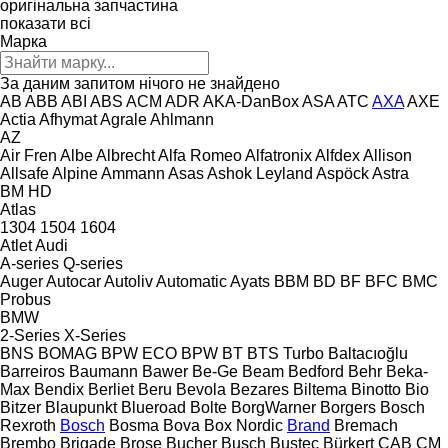
оригінальна запчастина
показати всі
Марка
За даним запитом нічого не знайдено
AB
ABB
ABI
ABS
ACM
ADR
AKA-DanBox
ASA
ATC
AXA
AXE
Actia
Afhymat
Agrale
Ahlmann
AZ
Air Fren
Albe
Albrecht
Alfa Romeo
Alfatronix
Alfdex
Allison
Allsafe
Alpine
Ammann
Asas
Ashok Leyland
Aspöck
Astra
BM
HD
Atlas
1304
1504
1604
Atlet
Audi
A-series
Q-series
Auger
Autocar
Autoliv
Automatic
Ayats
BBM
BD
BF
BFC
BMC
Probus
BMW
2-Series
X-Series
BNS
BOMAG
BPW ECO
BPW
BT
BTS Turbo
Baltacıoğlu
Barreiros
Baumann
Bawer
Be-Ge
Beam
Bedford
Behr
Beka-
Max
Bendix
Berliet
Beru
Bevola
Bezares
Biltema
Binotto
Bio
Bitzer
Blaupunkt
Blueroad
Bolte
BorgWarner
Borgers
Bosch
Rexroth
Bosch
Bosma
Bova
Box Nordic
Brand
Bremach
Brembo
Brigade
Brose
Bucher
Busch
Bustec
Bürkert
CAB
CM