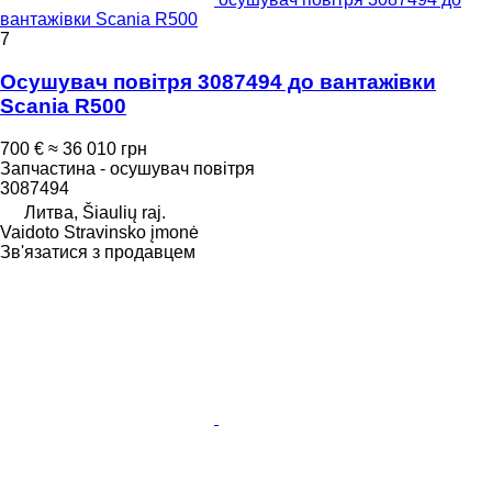
вантажівки Scania R500
7
Осушувач повітря 3087494 до вантажівки
Scania R500
700 €
≈ 36 010 грн
Запчастина - осушувач повітря
3087494
Литва, Šiaulių raj.
Vaidoto Stravinsko įmonė
Зв'язатися з продавцем