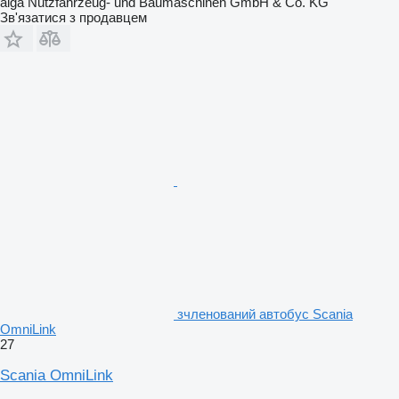
alga Nutzfahrzeug- und Baumaschinen GmbH & Co. KG
Зв'язатися з продавцем
зчленований автобус Scania
OmniLink
27
Scania OmniLink