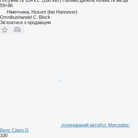
Потужність
354 к.с. (260 кВт)
Паливо
дизель
Кількість місць
59+86
Німеччина, Husum (bei Hannover)
Omnibushandel C. Block
Зв'язатися з продавцем
зчленований автобус Mercedes-
Benz Citaro G
100