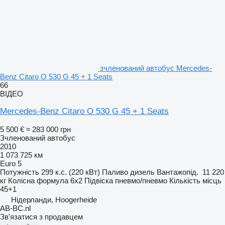
зчленований автобус Mercedes-
Benz Citaro O 530 G 45 + 1 Seats
66
ВІДЕО
Mercedes-Benz Citaro O 530 G 45 + 1 Seats
5 500 €
≈ 283 000 грн
Зчленований автобус
2010
1 073 725 км
Euro 5
Потужність
299 к.с. (220 кВт)
Паливо
дизель
Вантажопід.
11 220
кг
Колісна формула
6x2
Підвіска
пневмо/пневмо
Кількість місць
45+1
Нідерланди, Hoogerheide
AB-BC.nl
Зв'язатися з продавцем