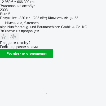
12 950 €
≈ 666 300 грн
Зчленований автобус
2008
Euro 5
Потужність
320 к.с. (235 кВт)
Кількість місць
55
Німеччина, Sittensen
alga Nutzfahrzeug- und Baumaschinen GmbH & Co. KG
Зв'язатися з продавцем
Продаєте техніку?
Робіть це разом з нами!
Розмістити оголошення