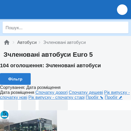
Автобуси
Зчленовані автобуси
Зчленовані автобуси Euro 5
104 оголошення:
Зчленовані автобуси
Фільтр
Сортування
:
Дата розміщення
Дата розміщення
Спочатку дорогі
Спочатку дешеві
Рік випуску -
спочатку нові
Рік випуску - спочатку старі
Пробіг ⬊
Пробіг ⬈