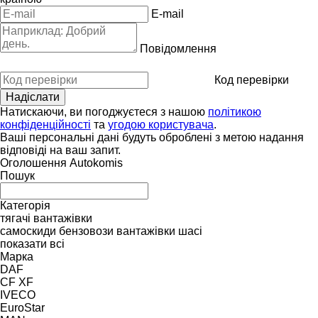
E-mail
Повідомлення
Код перевірки
Натискаючи, ви погоджуєтеся з нашою
політикою
конфіденційності
та
угодою користувача
.
Ваші персональні дані будуть оброблені з метою надання
відповіді на ваш запит.
Оголошення Autokomis
Пошук
Категорія
тягачі
вантажівки
самоскиди
бензовози
вантажівки шасі
показати всі
Марка
DAF
CF
XF
IVECO
EuroStar