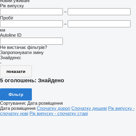
новий
уживані
Рік випуску
–
Пробіг
–
км
Autoline ID
Не вистачає фільтрів?
Запропонувати зміну
Знайдено:
-
показати
5 оголошень:
Знайдено
Фільтр
Сортування
:
Дата розміщення
Дата розміщення
Спочатку дорогі
Спочатку дешеві
Рік випуску -
спочатку нові
Рік випуску - спочатку старі