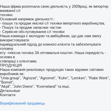
Наша фірма розпочала свою діяльність у 2009році, як імпортер
вживаної с/г
техніки.
Основний напрямок діяльності :
- пошук та продаж якісної с/г техніки імпортного виробництва.
- Пошук та продаж запасних частин
- Сервісне обслуговування с/г техніки
Наша команда є молодою та амбіційною, що дає нам змогу
використовувати
індивідуальний підхід до кожного клієнта та забезпечувати
головну
ету -«якісна техніка ЗА оптимальні кошти». Наша порядність -
основа в
співпраці з клієнтами.
ПРОДУКЦІЯ
Наша компанія реалізовує продукцію таких відомих світових
виробників як:
"Unia group", "Agrozet", "Agromet", "Kuhn", "Lemken", "Rabe Werk",
"Bomet",
"Akpil", "John Deere", "Kverneland" та інші.
Детальніше
Контакти
Верифікований продавець