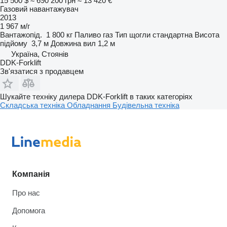
15 500 $
≈ 690 200 грн
≈ 13 420 €
Газовий навантажувач
2013
1 967 м/г
Вантажопід.
1 800 кг
Паливо
газ
Тип щогли
стандартна
Висота
підйому
3,7 м
Довжина вил
1,2 м
Україна, Стоянів
DDK-Forklift
Зв'язатися з продавцем
Шукайте техніку дилера DDK-Forklift в таких категоріях
Складська техніка
Обладнання
Будівельна техніка
Компанія
Про нас
Допомога