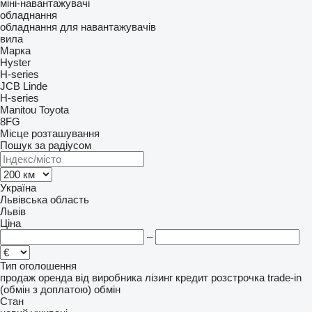
міні-навантажувачі
обладнання
обладнання для навантажувачів
вила
Марка
Hyster
H-series
JCB
Linde
H-series
Manitou
Toyota
8FG
Місце розташування
Пошук за радіусом
Україна
Львівська область
Львів
Ціна
–
Тип оголошення
продаж
оренда
від виробника
лізинг
кредит
розстрочка
trade-in
(обмін з доплатою)
обмін
Стан