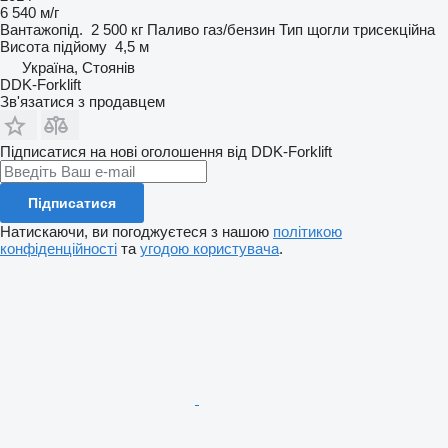
6 540 м/г
Вантажопід.
2 500 кг
Паливо
газ/бензин
Тип щогли
трисекційна
Висота підйому
4,5 м
Україна, Стоянів
DDK-Forklift
Зв'язатися з продавцем
Підписатися на нові оголошення від DDK-Forklift
Підписатися
Натискаючи, ви погоджуєтеся з нашою
політикою
конфіденційності
та
угодою користувача
.