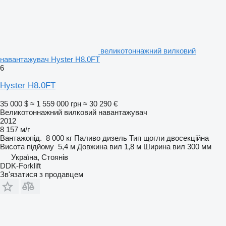
великотоннажний вилковий
навантажувач Hyster H8.0FT
6
Hyster H8.0FT
35 000 $
≈ 1 559 000 грн
≈ 30 290 €
Великотоннажний вилковий навантажувач
2012
8 157 м/г
Вантажопід.
8 000 кг
Паливо
дизель
Тип щогли
двосекційна
Висота підйому
5,4 м
Довжина вил
1,8 м
Ширина вил
300 мм
Україна, Стоянів
DDK-Forklift
Зв'язатися з продавцем