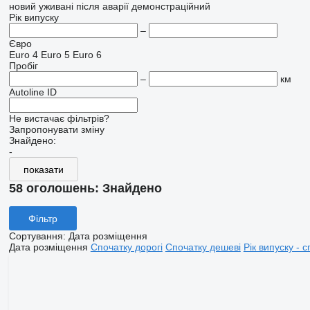
новий
уживані
після аварії
демонстраційний
Рік випуску
–
Євро
Euro 4
Euro 5
Euro 6
Пробіг
–
км
Autoline ID
Не вистачає фільтрів?
Запропонувати зміну
Знайдено:
-
показати
58 оголошень:
Знайдено
Фільтр
Сортування
:
Дата розміщення
Дата розміщення
Спочатку дорогі
Спочатку дешеві
Рік випуску - с