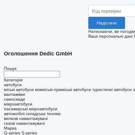
Натискаючи, ви погод
Ваші персональні дані 
Оголошення Dedic GmbH
Пошук
Категорія
автобуси
міські автобуси
міжміські-приміські автобуси
туристичні автобуси
з
вантажівки
самоскиди
мікроавтобуси
пасажирські мікроавтобуси
автомобілі
складська техніка
вилкові навантажувачі
газові навантажувачі
Марка
Q-series
S-series