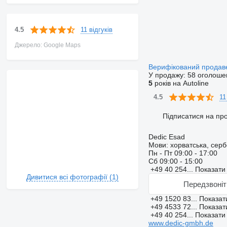
11 відгуків
4.5
Джерело: Google Maps
Верифікований прода
У продажу:
58 оголоше
5
років на Autoline
11
4.5
Підписатися на пр
Dedic Esad
Мови:
хорватська, сербс
Пн - Пт
09:00 - 17:00
Сб
09:00 - 15:00
+49 40 254...
Показат
Дивитися всі фотографії (1)
Передзвоніт
+49 1520 83...
Показа
+49 4533 72...
Показа
+49 40 254...
Показат
www.dedic-gmbh.de