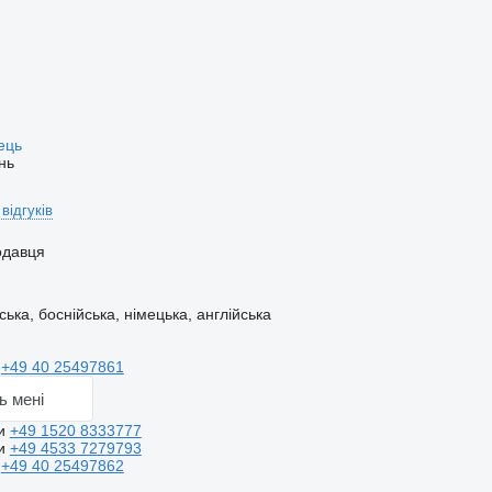
вець
нь
 відгуків
одавця
ька, боснійська, німецька, англійська
и
+49 40 25497861
ь мені
ти
+49 1520 8333777
ти
+49 4533 7279793
и
+49 40 25497862