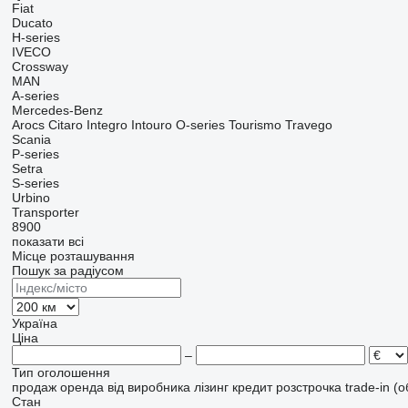
Fiat
Ducato
H-series
IVECO
Crossway
MAN
A-series
Mercedes-Benz
Arocs
Citaro
Integro
Intouro
O-series
Tourismo
Travego
Scania
P-series
Setra
S-series
Urbino
Transporter
8900
показати всі
Місце розташування
Пошук за радіусом
Україна
Ціна
–
Тип оголошення
продаж
оренда
від виробника
лізинг
кредит
розстрочка
trade-in (
Стан