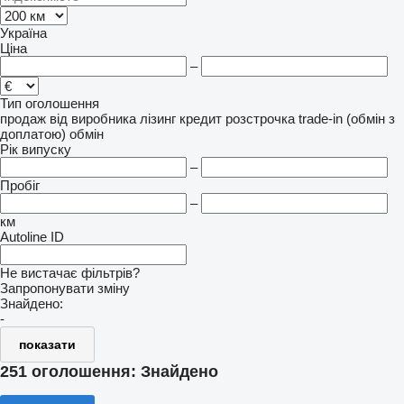
Україна
Ціна
–
Тип оголошення
продаж
від виробника
лізинг
кредит
розстрочка
trade-in (обмін з
доплатою)
обмін
Рік випуску
–
Пробіг
–
км
Autoline ID
Не вистачає фільтрів?
Запропонувати зміну
Знайдено:
-
показати
251 оголошення:
Знайдено