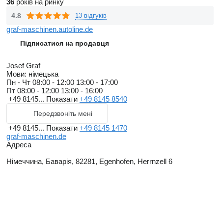
36
років на ринку
4.8
13 відгуків
Customer friendliness
graf-maschinen.autoline.de
Підписатися на продавця
Service is very important to us, which is why we take care of
customs clearance for our customers, support them with loading
Josef Graf
Мови:
німецька
and (export) packaging and organise delivery / collection by
Пн - Чт
08:00 - 12:00 13:00 - 17:00
forwarding agent. Loading up to 8t is possible with a forklift truck,
Пт
08:00 - 12:00 13:00 - 16:00
+49 8145...
Показати
+49 8145 8540
as well as container loading for export. The machines can be
viewed and tested on our exhibition area of more than 1200m² by
Передзвоніть мені
prior appointment.
+49 8145...
Показати
+49 8145 1470
graf-maschinen.de
Адреса
Німеччина, Баварія, 82281, Egenhofen, Herrnzell 6