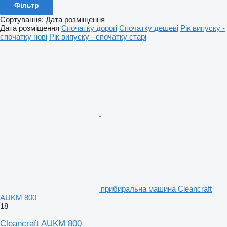
Фільтр
Сортування
:
Дата розміщення
Дата розміщення
Спочатку дорогі
Спочатку дешеві
Рік випуску -
спочатку нові
Рік випуску - спочатку старі
прибиральна машина Cleancraft
AUKM 800
18
Cleancraft AUKM 800