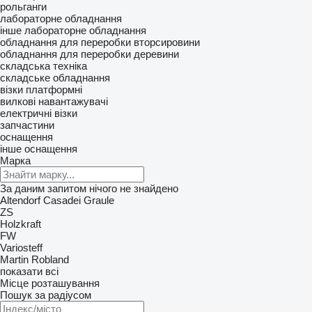
рольганги
лабораторне обладнання
інше лабораторне обладнання
обладнання для переробки вторсировини
обладнання для переробки деревини
складська техніка
складське обладнання
візки платформні
вилкові навантажувачі
електричні візки
запчастини
оснащення
інше оснащення
Марка
За даним запитом нічого не знайдено
Altendorf
Casadei
Graule
ZS
Holzkraft
FW
Variosteff
Martin
Robland
показати всі
Місце розташування
Пошук за радіусом