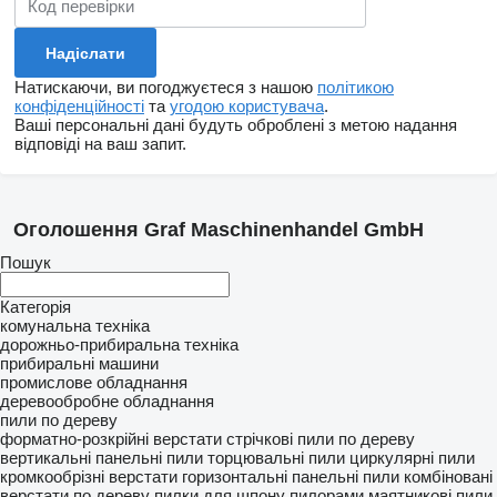
Натискаючи, ви погоджуєтеся з нашою
політикою
конфіденційності
та
угодою користувача
.
Ваші персональні дані будуть оброблені з метою надання
відповіді на ваш запит.
Оголошення Graf Maschinenhandel GmbH
Пошук
Категорія
комунальна техніка
дорожньо-прибиральна техніка
прибиральні машини
промислове обладнання
деревообробне обладнання
пили по дереву
форматно-розкрійні верстати
стрічкові пили по дереву
вертикальні панельні пили
торцювальні пили
циркулярні пили
кромкообрізні верстати
горизонтальні панельні пили
комбіновані
верстати по дереву
пилки для шпону
пилорами
маятникові пили