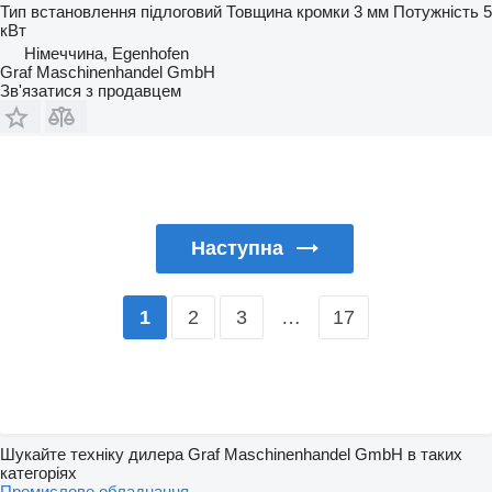
Тип встановлення
підлоговий
Товщина кромки
3 мм
Потужність
5
кВт
Німеччина, Egenhofen
Graf Maschinenhandel GmbH
Зв'язатися з продавцем
Наступна
2
3
…
17
1
Шукайте техніку дилера Graf Maschinenhandel GmbH в таких
категоріях
Промислове обладнання