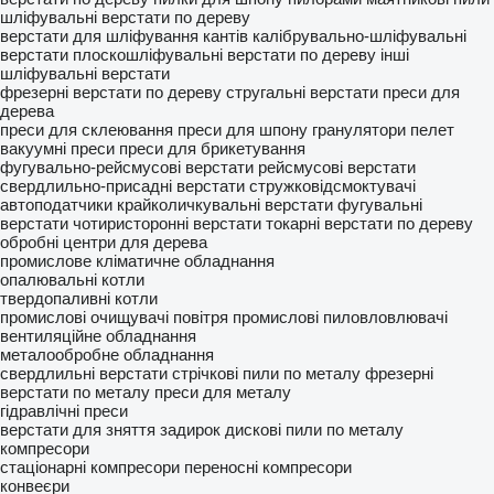
шліфувальні верстати по дереву
верстати для шліфування кантів
калібрувально-шліфувальні
верстати
плоскошліфувальні верстати по дереву
інші
шліфувальні верстати
фрезерні верстати по дереву
стругальні верстати
преси для
дерева
преси для склеювання
преси для шпону
гранулятори пелет
вакуумні преси
преси для брикетування
фугувально-рейсмусові верстати
рейсмусові верстати
свердлильно-присадні верстати
стружковідсмоктувачі
автоподатчики
крайколичкувальні верстати
фугувальні
верстати
чотиристоронні верстати
токарні верстати по дереву
обробні центри для дерева
промислове кліматичне обладнання
опалювальні котли
твердопаливні котли
промислові очищувачі повітря
промислові пиловловлювачі
вентиляційне обладнання
металообробне обладнання
свердлильні верстати
стрічкові пили по металу
фрезерні
верстати по металу
преси для металу
гідравлічні преси
верстати для зняття задирок
дискові пили по металу
компресори
стаціонарні компресори
переносні компресори
конвеєри