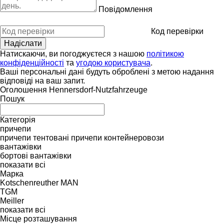
Повідомлення
Код перевірки
Натискаючи, ви погоджуєтеся з нашою
політикою
конфіденційності
та
угодою користувача
.
Ваші персональні дані будуть оброблені з метою надання
відповіді на ваш запит.
Оголошення Hennersdorf-Nutzfahrzeuge
Пошук
Категорія
причепи
причепи тентовані
причепи контейнеровози
вантажівки
бортовi вантажівки
показати всі
Марка
Kotschenreuther
MAN
TGM
Meiller
показати всі
Місце розташування