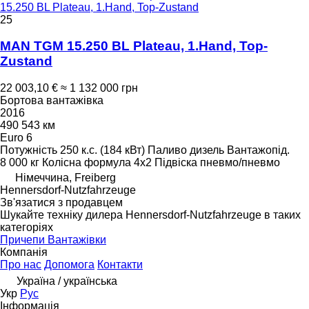
15.250 BL Plateau, 1.Hand, Top-Zustand
25
MAN TGM 15.250 BL Plateau, 1.Hand, Top-
Zustand
22 003,10 €
≈ 1 132 000 грн
Бортова вантажівка
2016
490 543 км
Euro 6
Потужність
250 к.с. (184 кВт)
Паливо
дизель
Вантажопід.
8 000 кг
Колісна формула
4x2
Підвіска
пневмо/пневмо
Німеччина, Freiberg
Hennersdorf-Nutzfahrzeuge
Зв'язатися з продавцем
Шукайте техніку дилера Hennersdorf-Nutzfahrzeuge в таких
категоріях
Причепи
Вантажівки
Компанія
Про нас
Допомога
Контакти
Україна / українська
Укр
Рус
Інформація