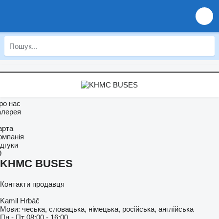
ро нас
алерея
арта
омпанія
ідгуки
9
KHMC BUSES
Контакти продавця
Kamil Hrbáč
Мови:
чеська, словацька, німецька, російська, англійська
Пн - Пт
08:00 - 16:00