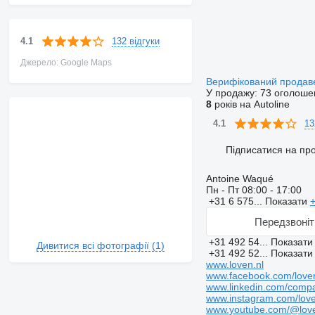
132 відгуки
4.1
Джерело: Google Maps
Верифікований прода
У продажу:
73 оголоше
8
років на Autoline
13
4.1
Підписатися на пр
Antoine Waqué
Пн - Пт
08:00 - 17:00
+31 6 575...
Показати
Передзвоніт
+31 492 54...
Показат
Дивитися всі фотографії (1)
+31 492 52...
Показат
www.loven.nl
www.facebook.com/loven
www.linkedin.com/compa
www.instagram.com/love
www.youtube.com/@lov