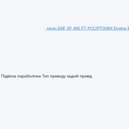
тягач DAF XF 480 FT PCC/PTO/MX Engine 
Підвіска
параболічна
Тип приводу
задній привід