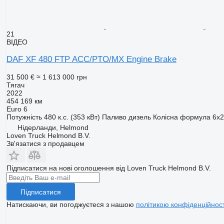
21
ВІДЕО
DAF XF 480 FTP ACC/PTO/MX Engine Brake
31 500 €
≈ 1 613 000 грн
Тягач
2022
454 169 км
Euro 6
Потужність
480 к.с. (353 кВт)
Паливо
дизель
Колісна формула
6x2
Нідерланди, Helmond
Loven Truck Helmond B.V.
Зв'язатися з продавцем
Підписатися на нові оголошення від Loven Truck Helmond B.V.
Підписатися
Натискаючи, ви погоджуєтеся з нашою
політикою конфіденційност