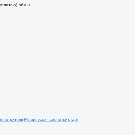
доплатою)
обмін
початку нові
Рік випуску - спочатку старі