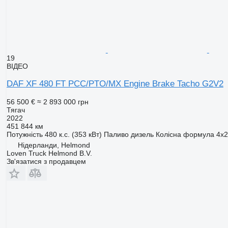
19
ВІДЕО
DAF XF 480 FT PCC/PTO/MX Engine Brake Tacho G2V2
56 500 €
≈ 2 893 000 грн
Тягач
2022
451 844 км
Потужність
480 к.с. (353 кВт)
Паливо
дизель
Колісна формула
4x2
Нідерланди, Helmond
Loven Truck Helmond B.V.
Зв'язатися з продавцем