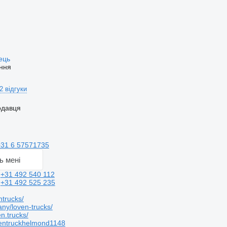
вець
ння
2 відгуки
одавця
+31 6 57571735
ь мені
и
+31 492 540 112
и
+31 492 525 235
trucks/
ny/loven-trucks/
n.trucks/
entruckhelmond1148