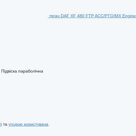
тягач DAF XF 480 FTP ACC/PTO/MX Engine
Підвіска
параболічна
і
та
угодою користувача
.