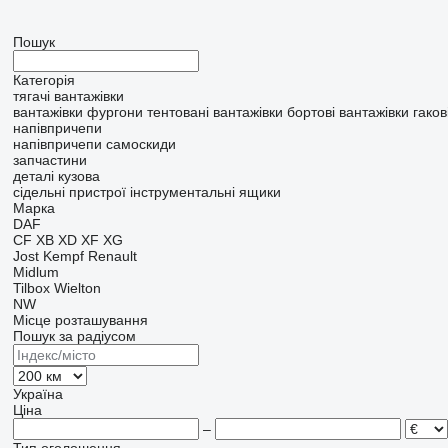
Пошук
Категорія
тягачі
вантажівки
вантажівки фургони
тентовані вантажівки
бортовi вантажівки
гаков
напівпричепи
напівпричепи самоскиди
запчастини
деталі кузова
сідельні пристрої
інструментальні ящики
Марка
DAF
CF
XB
XD
XF
XG
Jost
Kempf
Renault
Midlum
Tilbox
Wielton
NW
Місце розташування
Пошук за радіусом
Україна
Ціна
–