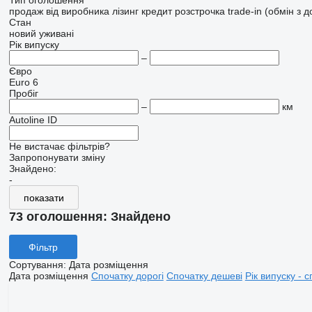
Тип оголошення
продаж
від виробника
лізинг
кредит
розстрочка
trade-in (обмін з 
Стан
новий
уживані
Рік випуску
–
Євро
Euro 6
Пробіг
–
км
Autoline ID
Не вистачає фільтрів?
Запропонувати зміну
Знайдено:
-
показати
73 оголошення:
Знайдено
Фільтр
Сортування
:
Дата розміщення
Дата розміщення
Спочатку дорогі
Спочатку дешеві
Рік випуску - с