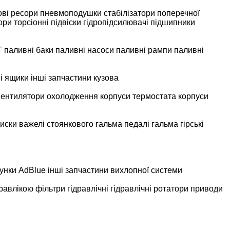
ові ресори
пневмоподушки
стабілізатори поперечної
ори
торсіонні підвіски
гідропідсилювачі
підшипники
Т
паливні баки
паливні насоси
паливні рампи
паливні
і ящики
інші запчастини кузова
вентилятори охолодження
корпуси термостата
корпуси
диски
важелі стоянкового гальма
педалі гальма
гірські
унки AdBlue
інші запчастини вихлопної системи
дравлікою
фільтри гідравлічні
гідравлічні ротатори
приводи