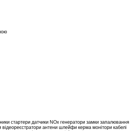
ною
ники
стартери
датчики NOx
генератори
замки запалювання
я
відеореєстратори
антени
шлейфи керма
монітори
кабелі