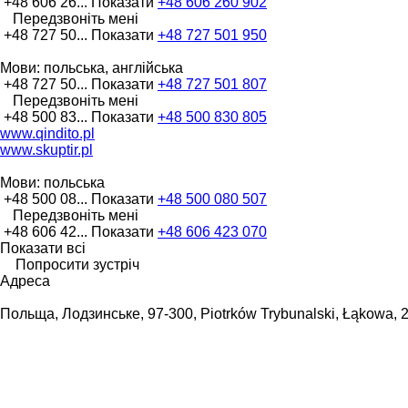
+48 606 26...
Показати
+48 606 260 902
Передзвоніть мені
+48 727 50...
Показати
+48 727 501 950
Мови:
польська, англійська
+48 727 50...
Показати
+48 727 501 807
Передзвоніть мені
+48 500 83...
Показати
+48 500 830 805
www.qindito.pl
www.skuptir.pl
Мови:
польська
+48 500 08...
Показати
+48 500 080 507
Передзвоніть мені
+48 606 42...
Показати
+48 606 423 070
Показати всі
Попросити зустріч
Адреса
Польща, Лодзинське, 97-300, Piotrków Trybunalski, Łąkowa, 