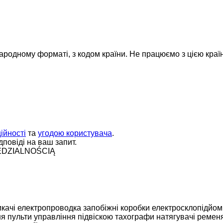
народному форматі, з кодом країни.
Не працюємо з цією краї
ійності
та
угодою користувача
.
повіді на ваш запит.
EDZIALNOŚCIĄ
качі
електропроводка
запобіжні коробки
електросклопідйом
ня
пульти управління підвіскою
тахографи
натягувачі ремен