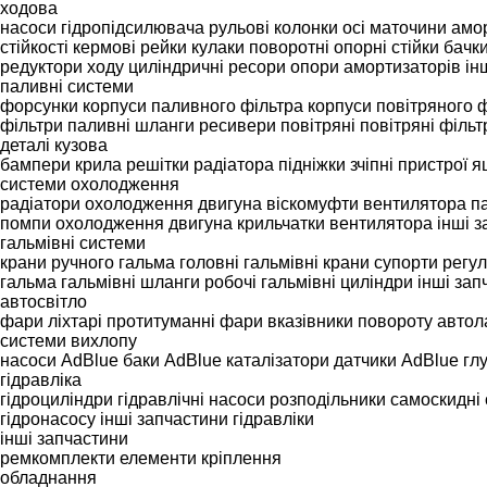
ходова
насоси гідропідсилювача
рульові колонки
осі
маточини
амо
стійкості
кермові рейки
кулаки поворотні
опорні стійки
бачк
редуктори ходу
циліндричні ресори
опори амортизаторів
ін
паливні системи
форсунки
корпуси паливного фільтра
корпуси повітряного 
фільтри
паливні шланги
ресивери повітряні
повітряні фільт
деталі кузова
бампери
крила
решітки радіатора
підніжки
зчіпні пристрої
я
системи охолодження
радіатори охолодження двигуна
віскомуфти вентилятора
п
помпи охолодження двигуна
крильчатки вентилятора
інші 
гальмівні системи
крани ручного гальма
головні гальмівні крани
супорти
регул
гальма
гальмівні шланги
робочі гальмівні циліндри
інші зап
автосвітло
фари
ліхтарі
протитуманні фари
вказівники повороту
автол
системи вихлопу
насоси AdBlue
баки AdBlue
каталізатори
датчики AdBlue
гл
гідравліка
гідроциліндри
гідравлічні насоси
розподільники
самоскидні
гідронасосу
інші запчастини гідравліки
інші запчастини
ремкомплекти
елементи кріплення
обладнання