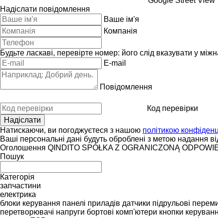
Google Street View
Надіслати повідомлення
Ваше ім'я
Компанія
Будьте ласкаві, перевірте номер: його слід вказувати у між
E-mail
Повідомлення
Код перевірки
Натискаючи, ви погоджуєтеся з нашою
політикою конфіденц
Ваші персональні дані будуть оброблені з метою надання від
Оголошення QINDITO SPÓŁKA Z OGRANICZONĄ ODPOWI
Пошук
Категорія
запчастини
електрика
блоки керування
панелі приладів
датчики
підрульові переми
перетворювачі напруги
бортові комп'ютери
кнопки керуван