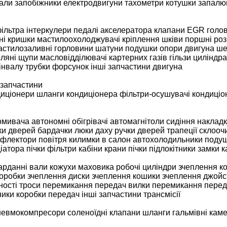
нали
запобіжники
електродвигуни
тахометри
котушки запалю
ільтра
інтеркулери
педалі акселератора
клапани EGR
голов
ні кришки
мастилоохолоджувачі
кріплення
шківи
поршні
роз
астилозаливні горловини
шатуни
подушки опори двигуна
ше
ляні щупи
масловідділювачі картерних газів
гільзи циліндра
інвалу
трубки форсунок
інші запчастини двигуна
 запчастини
диціонери
шланги кондиціонера
фільтри-осушувачі кондиціо
омивача
автономні обігрівачі
автомагнітоли
сидіння
накладк
ки дверей
бардачки
люки даху
ручки дверей
трапеції склооч
флектори повітря
килимки в салон
автохолодильники
подуш
іатора пічки
фільтри кабіни
крани пічки
підлокітники
замки к
арданні вали
кожухи маховика
робочі циліндри зчеплення
к
коробки
зчеплення
диски зчеплення
кошики зчеплення
джойс
ності
троси перемикання передач
вилки перемикання пере
ики коробки передач
інші запчастини трансмісії
невмокомпресори
соленоїдні клапани
шланги
гальмівні кам