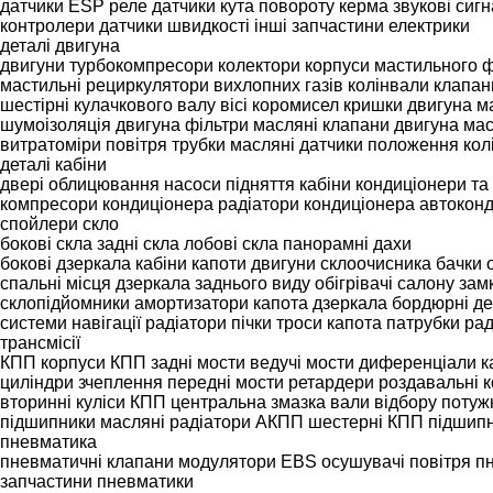
датчики ESP
реле
датчики кута повороту керма
звукові сиг
контролери
датчики швидкості
інші запчастини електрики
деталі двигуна
двигуни
турбокомпресори
колектори
корпуси мастильного ф
мастильні
рециркулятори вихлопних газів
колінвали
клапан
шестірні кулачкового валу
вісі коромисел
кришки двигуна
м
шумоізоляція двигуна
фільтри масляні
клапани двигуна
мас
витратоміри повітря
трубки масляні
датчики положення кол
деталі кабіни
двері
облицювання
насоси підняття кабіни
кондиціонери та
компресори кондиціонера
радіатори кондиціонера
автокон
спойлери
скло
бокові скла
задні скла
лобові скла
панорамні дахи
бокові дзеркала
кабіни
капоти
двигуни склоочисника
бачки 
спальні місця
дзеркала заднього виду
обігрівачі салону
зам
склопідйомники
амортизатори капота
дзеркала бордюрні
де
системи навігації
радіатори пічки
троси капота
патрубки рад
трансмісії
КПП
корпуси КПП
задні мости
ведучі мости
диференціали
к
циліндри зчеплення
передні мости
ретардери
роздавальні 
вторинні
куліси КПП
центральна змазка
вали відбору потуж
підшипники
масляні радіатори АКПП
шестерні КПП
підшипн
пневматика
пневматичні клапани
модулятори EBS
осушувачі повітря
п
запчастини пневматики