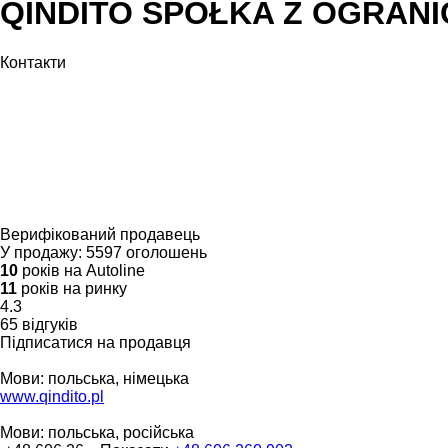
QINDITO SPÓŁKA Z OGRAN
Контакти
Верифікований продавець
У продажу:
5597 оголошень
10
років на Autoline
11
років на ринку
4.3
65 відгуків
Підписатися на продавця
Мови:
польська, німецька
www.qindito.pl
Мови:
польська, російська