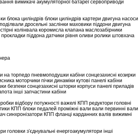
вання
вимикачі акумуляторної батареї
сервоприводи
ки блока циліндрів
блоки циліндрів
картери двигуна
насоси
поділвали
дросельні заслінки
маховики
піддони двигуна
стірні колінвала
коромисла клапана
маслозабірники
прокладки піддона
датчики рівня оливи
ролики штовхача
нера
и на торпедо
пневмоподушки кабіни
сонцезахисні козирки
исника
моторчики пічки
динаміки
кутові панелі кабіни
ки безпеки
сонцезахисні шторки
корпуси панелі приладів
апота
інші запчастини кабіни
оробки відбору потужності
важелі КПП
редуктори
головні
тики КПП
блоки педалей
проміжні вали
вали первинні
вали
дач
синхронізатори КПП
фланці карданних валів
вижимні
ери
головки з'єднувальні
енергоакумулятори
інші