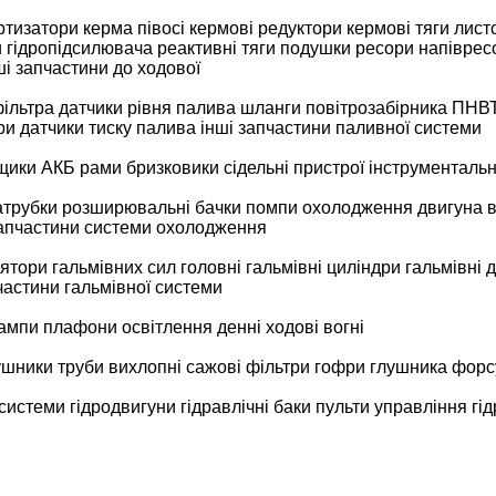
ртизатори
керма
півосі
кермові редуктори
кермові тяги
лист
и гідропідсилювача
реактивні тяги
подушки ресори
напіврес
ші запчастини до ходової
фільтра
датчики рівня палива
шланги повітрозабірника
ПНВ
ри
датчики тиску палива
інші запчастини паливної системи
щики АКБ
рами
бризковики
сідельні пристрої
інструментальн
атрубки
розширювальні бачки
помпи охолодження двигуна
запчастини системи охолодження
ятори гальмівних сил
головні гальмівні циліндри
гальмівні 
частини гальмівної системи
ампи
плафони освітлення
денні ходові вогні
ушники
труби вихлопні
сажові фільтри
гофри глушника
форс
 системи
гідродвигуни
гідравлічні баки
пульти управління гі