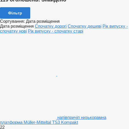
Фільтр
Сортування
:
Дата розміщення
Дата розміщення
Спочатку дорогі
Спочатку дешеві
Рік випуску -
спочатку нові
Рік випуску - спочатку старі
напівпричіп низькорамна
платформа Müller-Mitteltal TS3 Kompakt
22