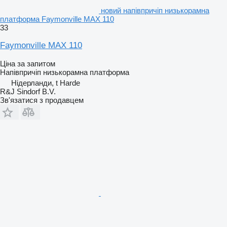
новий напівпричіп низькорамна
платформа Faymonville MAX 110
33
Faymonville MAX 110
Ціна за запитом
Напівпричіп низькорамна платформа
Нідерланди, t Harde
R&J Sindorf B.V.
Зв'язатися з продавцем