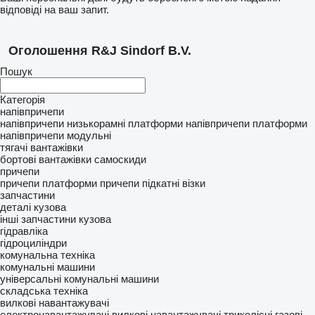
відповіді на ваш запит.
Оголошення R&J Sindorf B.V.
Пошук
Категорія
напівпричепи
напівпричепи низькорамні платформи
напівпричепи платформи
напівпричепи модульні
тягачі
вантажівки
бортовi вантажівки
самоскиди
причепи
причепи платформи
причепи підкатні візки
запчастини
деталі кузова
інші запчастини кузова
гідравліка
гідроциліндри
комунальна техніка
комунальні машини
універсальні комунальні машини
складська техніка
вилкові навантажувачі
електронавантажувачі
вилкові навантажувачі триколісні
газові