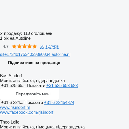
У продажу:
119 оголошень
1
рік на Autoline
4.7
20 відгуків
site1734017534039380934.autoline.nl
Підписатися на продавця
Bas Sindorf
Мови:
англійська, нідерландська
+31 525 65...
Показати
+31 525 653 683
Передзвоніть мені
+31 6 224...
Показати
+31 6 22454874
www.rjsindorf.nl
www.facebook.com/rjsindorf
Theo Lelie
Мови:
англійська, німецька, нідерландська