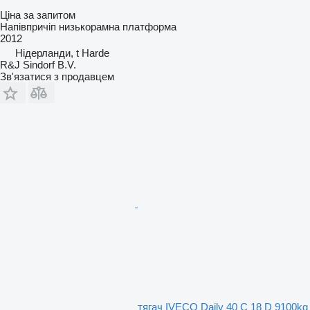
Ціна за запитом
Напівпричіп низькорамна платформа
2012
Нідерланди, t Harde
R&J Sindorf B.V.
Зв'язатися з продавцем
тягач IVECO Daily 40 C 18 D 9100kg