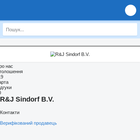
ро нас
голошення
19
арта
ідгуки
0
R&J Sindorf B.V.
Контакти
Верифікований продавець