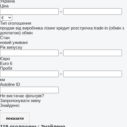
Україна
Ціна
–
Тип оголошення
продаж
від виробника
лізинг
кредит
розстрочка
trade-in (обмін з
доплатою)
обмін
Стан
новий
уживані
Рік випуску
–
Євро
Euro 6
Пробіг
–
км
Autoline ID
Не вистачає фільтрів?
Запропонувати зміну
Знайдено:
-
показати
119 оголошень:
Знайдено