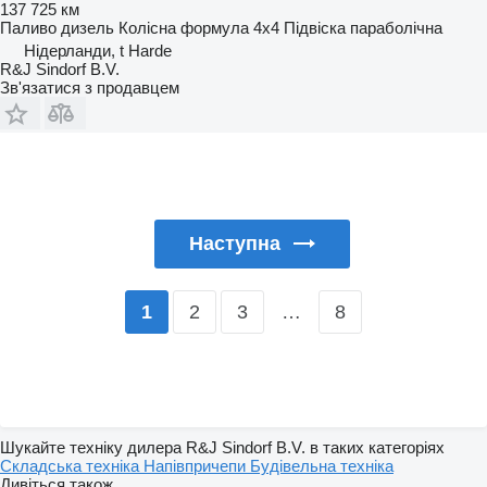
137 725 км
Паливо
дизель
Колісна формула
4x4
Підвіска
параболічна
Нідерланди, t Harde
R&J Sindorf B.V.
Зв'язатися з продавцем
Наступна
2
3
…
8
1
Шукайте техніку дилера R&J Sindorf B.V. в таких категоріях
Складська техніка
Напівпричепи
Будівельна техніка
Дивіться також