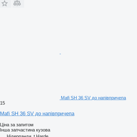
Mafi SH 36 SV до напівпричепа
15
Mafi SH 36 SV до напівпричепа
Ціна за запитом
Інша запчастина кузова
Нідерланди, t Harde