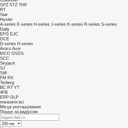
SPZ
STZ
THP
RT
Star
Hyster
A-series
E-series
H-series
J-series
K-series
R-series
S-series
Daily
EFG
EJC
DCE
D-series
H-series
Arocs
Axor
MCO
OSDS
SCC
Skyjack
SJ
Still
FM
RX
Terberg
BC
RT
YT
4FB
ERP
GLP
показати всі
Місце розташування
Пошук за радіусом