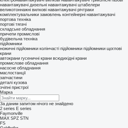
навантажувачі
дизельні навантажувачі
штабелери
великотоннажні вилкові навантажувачі
річтраки
комплектувальники замовлень
контейнерні навантажувачі
портова техніка
портові тягачі
складське обладнання
причепи промислові
будівельна техніка
підйомники
ножичні підйомники
колінчасті підйомники
підйомники щоглові
крани
автокрани
гусеничні крани
всюдихідні крани
промислове обладнання
насосне обладнання
маслостанції
запчастини
деталі кузова
зчіпні пристрої
Марка
За даним запитом нічого не знайдено
2 series
E series
Faymonville
MAX
SPZ
STN
FS
Goldhofer