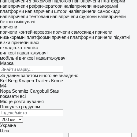
напівпричепи з рухомою підлогою
напівпричепи платформи
напівпричепи рефрижератори
напівпричепи низькорамні
платформи
напівпричепи штори
напівпричепи самоскиди
напівпричепи тентовані
напівпричепи фургони
напівпричепи
бетонозмішувачі
причепи
причепи контейнеровози
причепи самоскиди
причепи
низькорамні платформи
причепи платформи
причепи підкатні
візки
причепи шасі
складська техніка
вилкові навантажувачі
мобільні вилкові навантажувачі
Марка
За даним запитом нічого не знайдено
Kel-Berg
Knapen Trailers
Krone
M4
Nopa
Schmitz Cargobull
Stas
показати всі
Місце розташування
Пошук за радіусом
Україна
Ціна
–