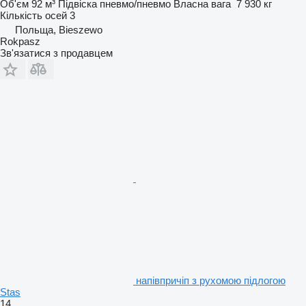
Об'єм
92 м³
Підвіска
пневмо/пневмо
Власна вага
7 930 кг
Кількість осей
3
Польща, Bieszewo
Rokpasz
Зв'язатися з продавцем
напівпричіп з рухомою підлогою
Stas
14