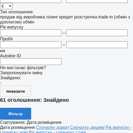
Тип оголошення
продаж
від виробника
лізинг
кредит
розстрочка
trade-in (обмін з
доплатою)
обмін
Рік випуску
–
Пробіг
–
км
Autoline ID
Не вистачає фільтрів?
Запропонувати зміну
Знайдено:
-
показати
61 оголошення:
Знайдено
Фільтр
Сортування
:
Дата розміщення
Дата розміщення
Спочатку дорогі
Спочатку дешеві
Рік випуску -
спочатку нові
Рік випуску - спочатку старі