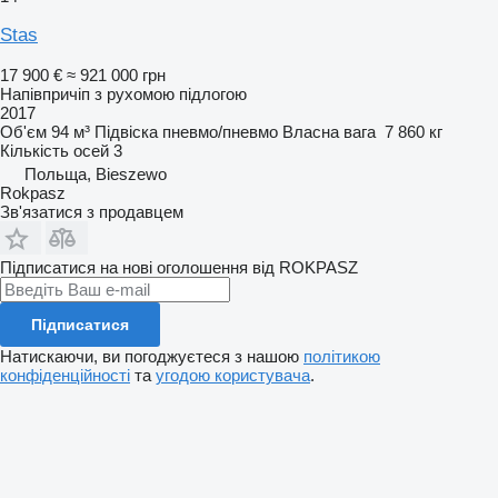
Stas
17 900 €
≈ 921 000 грн
Напівпричіп з рухомою підлогою
2017
Об'єм
94 м³
Підвіска
пневмо/пневмо
Власна вага
7 860 кг
Кількість осей
3
Польща, Bieszewo
Rokpasz
Зв'язатися з продавцем
Підписатися на нові оголошення від ROKPASZ
Підписатися
Натискаючи, ви погоджуєтеся з нашою
політикою
конфіденційності
та
угодою користувача
.