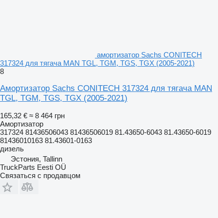
амортизатор Sachs CONITECH
317324 для тягача MAN TGL, TGM, TGS, TGX (2005-2021)
8
Амортизатор Sachs CONITECH 317324 для тягача MAN
TGL, TGM, TGS, TGX (2005-2021)
165,32 €
≈ 8 464 грн
Амортизатор
317324 81436506043 81436506019 81.43650-6043 81.43650-6019
81436010163 81.43601-0163
дизель
Эстония, Tallinn
TruckParts Eesti OÜ
Связаться с продавцом