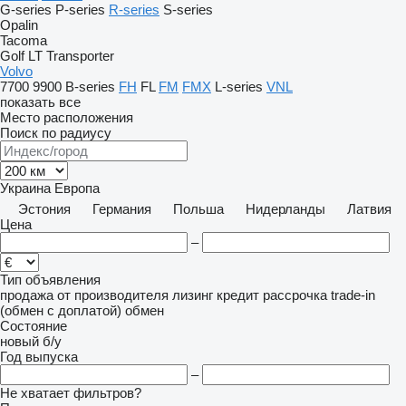
G-series
P-series
R-series
S-series
Opalin
Tacoma
Golf
LT
Transporter
Volvo
7700
9900
B-series
FH
FL
FM
FMX
L-series
VNL
показать все
Место расположения
Поиск по радиусу
Украина
Европа
Эстония
Германия
Польша
Нидерланды
Латвия
Цена
–
Тип объявления
продажа
от производителя
лизинг
кредит
рассрочка
trade-in
(обмен с доплатой)
обмен
Состояние
новый
б/у
Год выпуска
–
Не хватает фильтров?