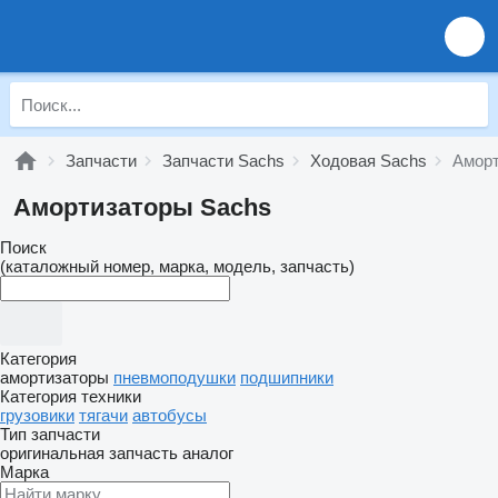
Запчасти
Запчасти Sachs
Ходовая Sachs
Аморт
Амортизаторы Sachs
Поиск
(каталожный номер, марка, модель, запчасть)
Категория
амортизаторы
пневмоподушки
подшипники
Категория техники
грузовики
тягачи
автобусы
Тип запчасти
оригинальная запчасть
аналог
Марка