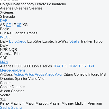
По данному запросу ничего не найдено
A-series
Q-series
S-series
X-Series
Silverado
DAF
AS
CF
LF
XF
XG
Eagle
F-MAX
F-series
Transit
IVECO
Daily
EuroCargo
EuroStar
Eurotech
S-Way
Stralis
Trakker
Turbo
Daily
NPR
NQR
Carnival
Rio
SDP
MAN
A-series
F90
L2000
Lion's series
TGA
TGL
TGM
TGS
TGX
Mercedes-Benz
A-Class
Actros
Antos
Arocs
Atego
Axor
Citaro
Conecto
Intouro
MB
O-series
Sprinter
Viano
Vito
Canter
Canter
D-series
Atleon
Cabstar
Vectra
911
Kerax
Magnum
Major
Mascott
Master
Midliner
Midlum
Premium
Sachs
Scania