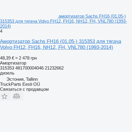
амортизатор Sachs FH16 (01.05-)
315353 для тягача Volvo FH12, FH16, NH12, FH, VNL780 (1993-
2014)
4
Амортизатор Sachs FH16 (01.05-) 315353 для тягача
Volvo FH12, FH16, NH12, FH, VNL780 (1993-2014)
48,39 €
≈ 2 478 грн
Амортизатор
315353 481700004046 21232662
дизель
Эстония, Tallinn
TruckParts Eesti OÜ
Связаться с продавцом