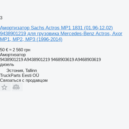
3
Амортизатор Sachs Actros MP1 1831 (01.96-12.02)
9438901219 для грузовика Mercedes-Benz Actros, Axor
MP1, MP2, MP3 (1996-2014)
50 €
≈ 2 560 грн
Амортизатор
9438901219 A9438901219 9468903619 A9468903619
дизель
Эстония, Tallinn
TruckParts Eesti OÜ
Связаться с продавцом