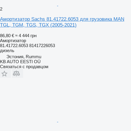
2
Амортизатор Sachs 81.41722.6053 для грузовика MAN
TGL, TGM, TGS, TGX (2005-2021)
86,80 €
≈ 4 444 грн
Амортизатор
81.41722.6053 81417226053
дизель
Эстония, Rummu
KB AUTO EESTI OÜ
Связаться с продавцом