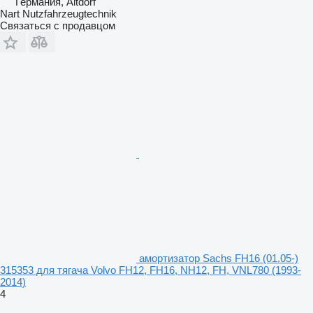
Германия, Altdorf
Nart Nutzfahrzeugtechnik
Связаться с продавцом
амортизатор Sachs FH16 (01.05-)
315353 для тягача Volvo FH12, FH16, NH12, FH, VNL780 (1993-
2014)
4