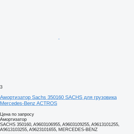
3
Амортизатор Sachs 350160 SACHS для грузовика
Mercedes-Benz ACTROS
Цена по запросу
Амортизатор
SACHS 350160, A9603106955, A9603109255, A9613101255,
A9613103255, A9623101655, MERCEDES-BENZ