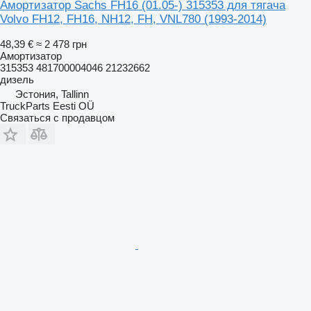
Амортизатор Sachs FH16 (01.05-) 315353 для тягача
Volvo FH12, FH16, NH12, FH, VNL780 (1993-2014)
48,39 €
≈ 2 478 грн
Амортизатор
315353 481700004046 21232662
дизель
Эстония, Tallinn
TruckParts Eesti OÜ
Связаться с продавцом