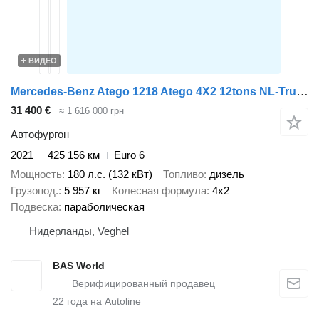
ВИДЕО
Mercedes-Benz Atego 1218 Atego 4X2 12tons NL-Truck APK Automatic Cruise contro
31 400 €
≈ 1 616 000 грн
Автофургон
2021
425 156 км
Euro 6
Мощность
180 л.с. (132 кВт)
Топливо
дизель
Грузопод.
5 957 кг
Колесная формула
4x2
Подвеска
параболическая
Нидерланды, Veghel
BAS World
22
года на Autoline