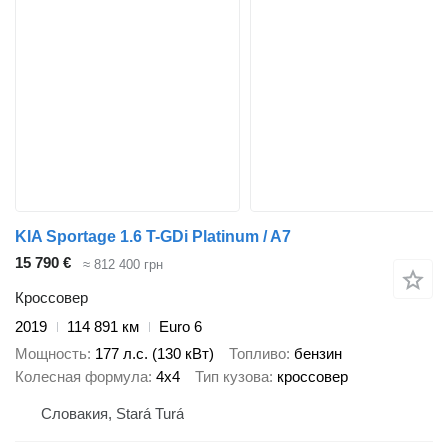
KIA Sportage 1.6 T-GDi Platinum / A7
15 790 €
≈ 812 400 грн
Кроссовер
2019
114 891 км
Euro 6
Мощность
177 л.с. (130 кВт)
Топливо
бензин
Колесная формула
4x4
Тип кузова
кроссовер
Словакия, Stará Turá