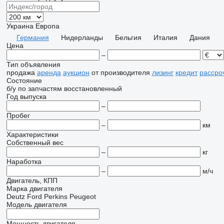
Украина
Европа
Германия
Нидерланды
Бельгия
Италия
Дания
Цена
–
Тип объявления
продажа
аренда
аукцион
от производителя
лизинг
кредит
рассро
Состояние
б/у
по запчастям
восстановленный
Год выпуска
–
Пробег
–
км
Характеристики
Собственный вес
–
кг
Наработка
–
м/ч
Двигатель, КПП
Марка двигателя
Deutz
Ford
Perkins
Peugeot
Модель двигателя
Мощность двигателя