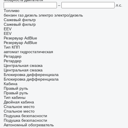
–
л.с.
Топливо
бензин
газ
дизель
электро
электро/дизель
Сажевый фильтр
Сажевый фильтр
EEV
EEV
Резервуар AdBlue
Резервуар AdBlue
Тип КПП
автомат
гидростатическая
Ретардер
Ретардер
Центральная смазка
Центральная смазка
Блокировка дифференциала
Блокировка дифференциала
Кабина
Правый руль
Правый руль
Тип кабины
Двойная кабина
Спальное место
Спальное место
Подушка безопасности
Подушка безопасности
Автономный обогреватель