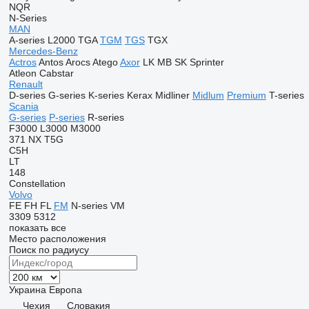
NQR
N-Series
MAN
A-series
L2000
TGA
TGM
TGS
TGX
Mercedes-Benz
Actros
Antos
Arocs
Atego
Axor
LK
MB
SK
Sprinter
Atleon
Cabstar
Renault
D-series
G-series
K-series
Kerax
Midliner
Midlum
Premium
T-series
Scania
G-series
P-series
R-series
F3000
L3000
M3000
371
NX
T5G
C5H
LT
148
Constellation
Volvo
FE
FH
FL
FM
N-series
VM
3309
5312
показать все
Место расположения
Поиск по радиусу
Украина
Европа
Чехия
Словакия