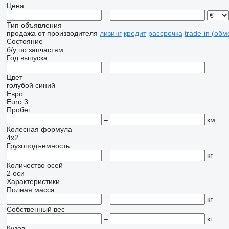
Цена
–
Тип объявления
продажа
от производителя
лизинг
кредит
рассрочка
trade-in (об
Состояние
б/у
по запчастям
Год выпуска
–
Цвет
голубой
синий
Евро
Euro 3
Пробег
–
км
Колесная формула
4x2
Грузоподъемность
–
кг
Количество осей
2 оси
Характеристики
Полная масса
–
кг
Собственный вес
–
кг
Кузов