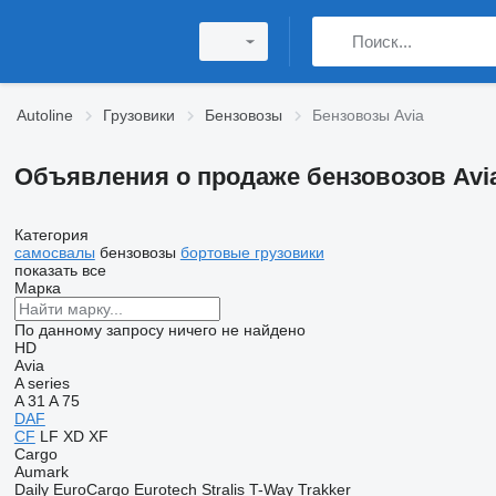
Autoline
Грузовики
Бензовозы
Бензовозы Avia
Объявления о продаже бензовозов Avi
Категория
самосвалы
бензовозы
бортовые грузовики
показать все
Марка
По данному запросу ничего не найдено
HD
Avia
A series
A 31
A 75
DAF
CF
LF
XD
XF
Cargo
Aumark
Daily
EuroCargo
Eurotech
Stralis
T-Way
Trakker