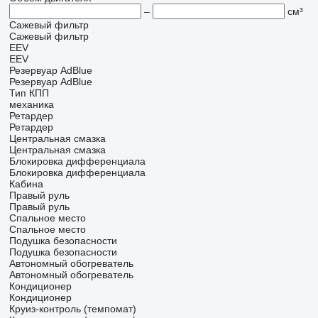
–
см³
Сажевый фильтр
Сажевый фильтр
EEV
EEV
Резервуар AdBlue
Резервуар AdBlue
Тип КПП
механика
Ретардер
Ретардер
Центральная смазка
Центральная смазка
Блокировка дифференциала
Блокировка дифференциала
Кабина
Правый руль
Правый руль
Спальное место
Спальное место
Подушка безопасности
Подушка безопасности
Автономный обогреватель
Автономный обогреватель
Кондиционер
Кондиционер
Круиз-контроль (темпомат)