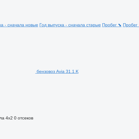
ка - сначала новые
Год выпуска - сначала старые
Пробег ⬊
Пробег
бензовоз Avia 31.1.K
ла
4x2
0 отсеков