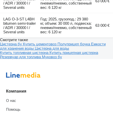
63 000 €
/ ADR / 30000 l /
пневмо/пневмо, собственный
Several units
вес: 6 120 кг
LAG O-3-ST L4BH
Год: 2025, грузопод.: 29 380
bitumen semi-trailer
кг, объем: 30 000 л, подвеска:
63 000 €
/ ADR / 30000 l /
пневмо/пневмо, собственный
Several units
вес: 6 120 кг
Смотрите также
Цистерна бу
Купить цементовоз
Полуприцеп бочка
Емкости
для хранения воды
Цистерна для воды
Купить топливная цистерна
Купить прицепная цистерна
Резервуар для топлива
Муковоз бу
Компания
О нас
Помощь