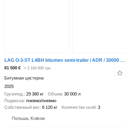
LAG O-3-ST L4BH bitumen semi-trailer / ADR / 30000 l / Several units
61 500 €
≈ 3 164 000 грн
Битумная цистерна
2025
Грузопод.
29 380 кг
Объем
30 000 л
Подвеска
пневмо/пневмо
Собственный вес
6 120 кг
Количество осей
3
Польша, Krakow