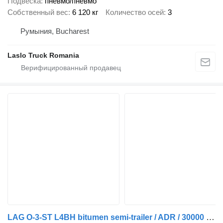
Подвеска
пневмо/пневмо
Собственный вес
6 120 кг
Количество осей
3
Румыния, Bucharest
Laslo Truck Romania
LAG O-3-ST L4BH bitumen semi-trailer / ADR / 30000 l / Several units