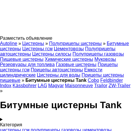
Разместить объявление
Autoline
»
Цистерны
»
Полуприцепы цистерны
»
Битумные
цистерны
Цистерны гсм
Цементовозы
Полуприцепы
автоцистерны
Цистерны силосы
Полуприцепы газовозы
Пищевые цистерны
Химические цистерны
Муковозы
Резервуары для топлива
Газовые цистерны
Прицепы
цистерны гсм
Прицепы автоцистерны
Емкости
цилиндрические
Цистерны для воды
Прицепы цистерны
пищевые
»
Битумные цистерны Tank
Cobo
Feldbinder
Indox
Kässbohrer
LAG
Magyar
Maisonneuve
Trailor
ZW-Trailer
»
Битумные цистерны Tank
Категория
цистерны гсм
полуприцепы газовозы
цементовозы