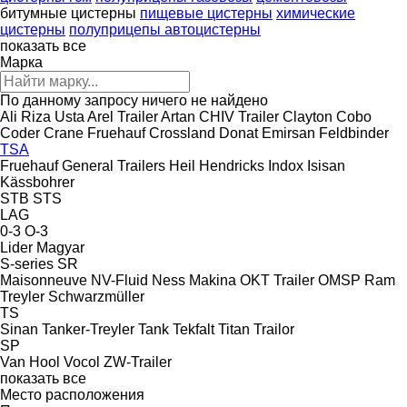
битумные цистерны
пищевые цистерны
химические
цистерны
полуприцепы автоцистерны
показать все
Марка
По данному запросу ничего не найдено
Ali Riza Usta
Arel Trailer
Artan
CHIV Trailer
Clayton
Cobo
Coder
Crane Fruehauf
Crossland
Donat
Emirsan
Feldbinder
TSA
Fruehauf
General Trailers
Heil
Hendricks
Indox
Isisan
Kässbohrer
STB
STS
LAG
0-3
O-3
Lider
Magyar
S-series
SR
Maisonneuve
NV-Fluid
Ness Makina
OKT Trailer
OMSP
Ram
Treyler
Schwarzmüller
TS
Sinan Tanker-Treyler
Tank
Tekfalt
Titan
Trailor
SP
Van Hool
Vocol
ZW-Trailer
показать все
Место расположения