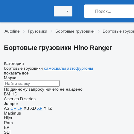
Autoline
Грузовики
Бортовые грузовики
Бортовые грузо
Бортовые грузовики Hino Ranger
Категория
бортовые грузовики
самосвалы
автофургоны
показать все
Марка
По данному запросу ничего не найдено
BM
HD
A series
D series
Jumper
AS
CF
LF
XB
XD
XF
YHZ
Maximus
Hijet
Ram
EP
SLT