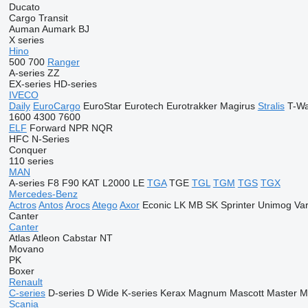
Ducato
Cargo
Transit
Auman
Aumark
BJ
X series
Hino
500
700
Ranger
A-series
ZZ
EX-series
HD-series
IVECO
Daily
EuroCargo
EuroStar
Eurotech
Eurotrakker
Magirus
Stralis
T-W
1600
4300
7600
ELF
Forward
NPR
NQR
HFC
N-Series
Conquer
110 series
MAN
A-series
F8
F90
KAT
L2000
LE
TGA
TGE
TGL
TGM
TGS
TGX
Mercedes-Benz
Actros
Antos
Arocs
Atego
Axor
Econic
LK
MB
SK
Sprinter
Unimog
Var
Canter
Canter
Atlas
Atleon
Cabstar
NT
Movano
PK
Boxer
Renault
C-series
D-series
D Wide
K-series
Kerax
Magnum
Mascott
Master
M
Scania