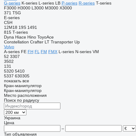
G-series
K-series
L-series
LB
P-series
R-series
T-series
F3000
H3000
L3000
M3000
X3000
371
T5G
E-series
C5H
12M18
19S
1491
815
T-series
Dyna
Hiace
Hino
ToyoAce
Constellation
Crafter
LT
Transporter
Up
Volvo
A-series
FE
FH
FL
FM
FMX
L-series
N-series
VM
52
3307
3502
131
5320
5410
5337
630305
показать все
Кран-манипулятор
Кран-манипулятор
Место расположения
Поиск по радиусу
Украина
Цена
–
Тип объявления