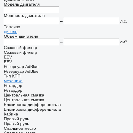
Модель двигателя
Мощность двигателя
–
л.с.
Топливо
дизель
Объем двигателя
–
см³
Сажевый фильтр
Сажевый фильтр
EEV
EEV
Резервуар AdBlue
Резервуар AdBlue
Тип КПП
механика
Ретардер
Ретардер
Центральная смазка
Центральная смазка
Блокировка дифференциала
Блокировка дифференциала
Кабина
Правый руль
Правый руль
Спальное место