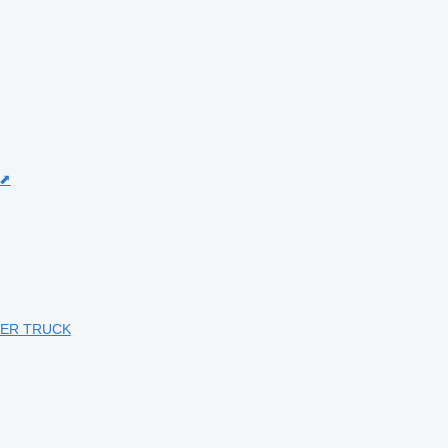
 ⬈
NGER TRUCK