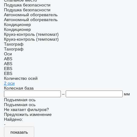
Спальное место
Подушка безопасности
Подушка безопасности
Автономный обогреватель
Автономный обогреватель
Кондиционер
Кондиционер
Круиз-контроль (темпомат)
Круиз-контроль (темпомат)
Тахограф
Тахограф
Оси
ABS
ABS
EBS
EBS
Количество осей
2 оси
Колесная база
–
мм
Подъемная ось
Подъемная ось
Не хватает фильтров?
Предложить изменение
Найдено:
-
показать