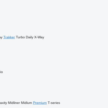
ay
Trakker
Turbo Daily
X-Way
io
axity
Midliner
Midlum
Premium
T-series