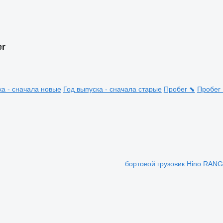
er
ка - сначала новые
Год выпуска - сначала старые
Пробег ⬊
Пробег
бортовой грузовик Hino RA