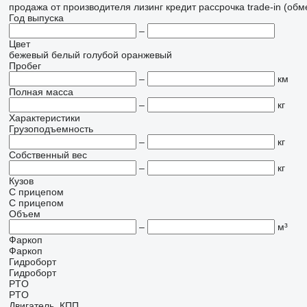
продажа
от производителя
лизинг
кредит
рассрочка
trade-in (об
Год выпуска
–
Цвет
бежевый
белый
голубой
оранжевый
Пробег
–
км
Полная масса
–
кг
Характеристики
Грузоподъемность
–
кг
Собственный вес
–
кг
Кузов
С прицепом
С прицепом
Объем
–
м³
Фаркоп
Фаркоп
Гидроборт
Гидроборт
PTO
PTO
Двигатель, КПП