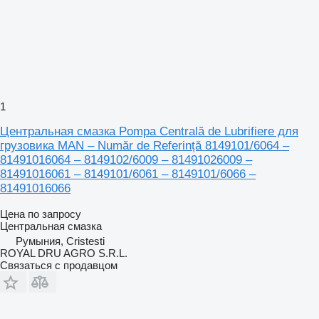
1
Центральная смазка Pompa Centrală de Lubrifiere для
грузовика MAN – Număr de Referință 8149101/6064 –
81491016064 – 8149102/6009 – 81491026009 –
81491016061 – 8149101/6061 – 8149101/6066 –
81491016066
Цена по запросу
Центральная смазка
Румыния, Cristesti
ROYAL DRU AGRO S.R.L.
Связаться с продавцом