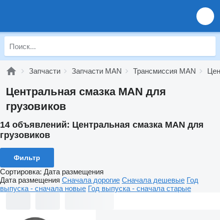
Запчасти
Запчасти MAN
Трансмиссия MAN
Цен
Центральная смазка MAN для
грузовиков
14 объявлений:
Центральная смазка MAN для
грузовиков
Фильтр
Сортировка
:
Дата размещения
Дата размещения
Сначала дорогие
Сначала дешевые
Год
выпуска - сначала новые
Год выпуска - сначала старые