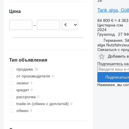
16
Германия
Tank alga, Gül
Цена
Бельгия
84 800 €
≈ 4 363
Цистерна гсм
–
2024
Грузопод.
27 94
Германия, Si
alga Nutzfahrze
Связаться с пр
Добавить в
Тип объявления
Подпишитесь на
продажа
от производителя
Подписатьс
лизинг
Нажимая, вы со
кредит
рассрочка
trade-in (обмен с доплатой)
обмен