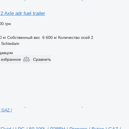
 Axle adr fuel trailer
00 грн
0 кг
Собственный вес
6 600 кг
Количество осей
2
 Schiedam
одавцом
 избранное
Сравнить
/ GAZ /