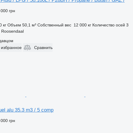
Fluid / LPG / 50.100L / P28BH / Propane / Butan / GAZ /
 000 грн
0 кг
Объем
50,1 м³
Собственный вес
12 000 кг
Количество осей
3
 Roosendaal
одавцом
 избранное
Сравнить
uel alu 35.3 m3 / 5 comp
 000 грн