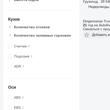
Грузопод.
28 54
Нидерланды,
Кузов
Dingemanse Truck
21
год на Autolin
Количество отсеков
Связаться с пр
Добавить в
Количество заливных горловин
Счетчик
Подогрев
ADR
Оси
ABS
EBS