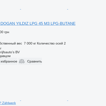
n DOGAN YILDIZ LPG 45 M3 LPG-BUTANE
00 грн
бственный вес
7 000 кг
Количество осей
2
r
ijfsauto’s BV
одавцом
 избранное
Сравнить
³ Zählwerk