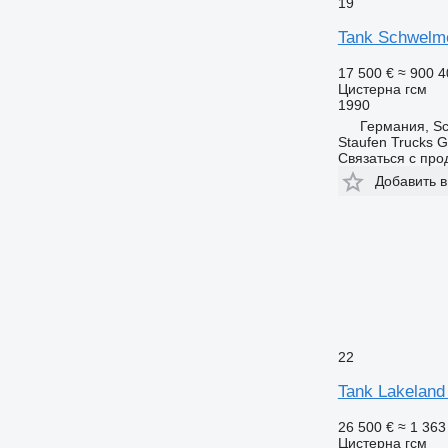
19
Tank Schwelme
17 500 €
≈ 900 4
Цистерна гсм
1990
Германия, Sc
Staufen Trucks
Связаться с пр
Добавить в
22
Tank Lakeland 
26 500 €
≈ 1 363
Цистерна гсм