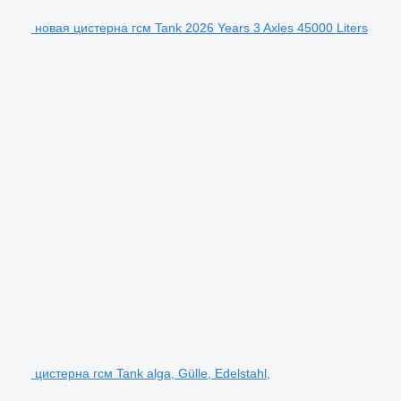
новая цистерна гсм Tank 2026 Years 3 Axles 45000 Liters
цистерна гсм Tank alga, Gülle, Edelstahl,