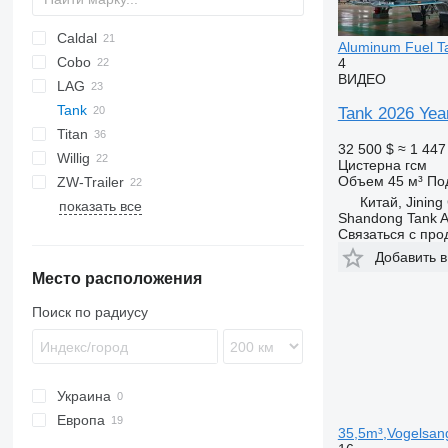
Caldal
BPO
Aluminum Fuel Ta
Cobo
4
ВИДЕО
LAG
SOA
TSA
TX
Stralis
STB
Tank
0-3
SR
SK
OPL 38
Tank 2026 Year
Titan
O-3
32 500 $
≈ 1 447
Willig
TX
Цистерна гсм
Объем
45 м³
По
ZW-Trailer
Китай, Jining
показать все
Shandong Tank A
Связаться с пр
Добавить в
Место расположения
Поиск по радиусу
Украина
Европа
35,5m³,Vogelsan
Нидерланды