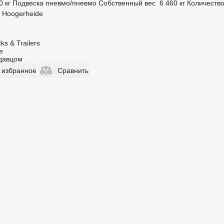
0 кг
Подвеска
пневмо/пневмо
Собственный вес
6 460 кг
Количество
 Hoogerheide
s & Trailers
e
одавцом
 избранное
Сравнить