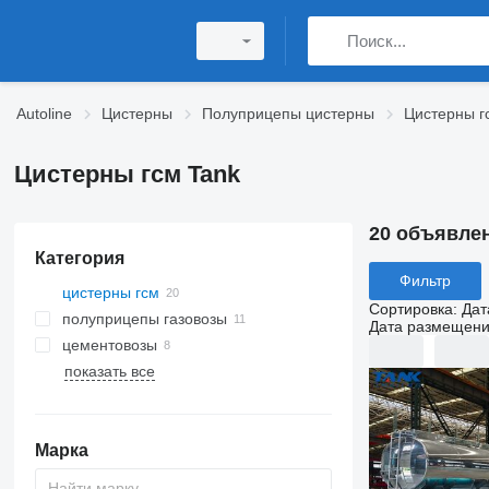
Autoline
Цистерны
Полуприцепы цистерны
Цистерны г
Цистерны гсм Tank
20 объявле
Категория
Фильтр
цистерны гсм
Сортировка
:
Дат
полуприцепы газовозы
Дата размещен
цементовозы
показать все
Марка