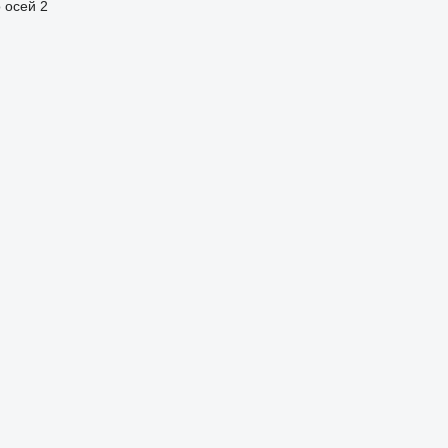
 осей
2