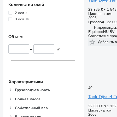
Tank Diversen 
Количество осей
29 985 €
≈ 1 543
2 оси
Цистерна гсм
2008
3 оси
Грузопод.
23 00
Нидерланды,
Equipped4U BV
Связаться с пр
Объем
Добавить в
–
м³
Характеристики
40
Грузоподъемность
Tank Dijssel F
Полная масса
22 000 €
≈ 1 132
Собственный вес
Цистерна гсм
2005
Высота седла