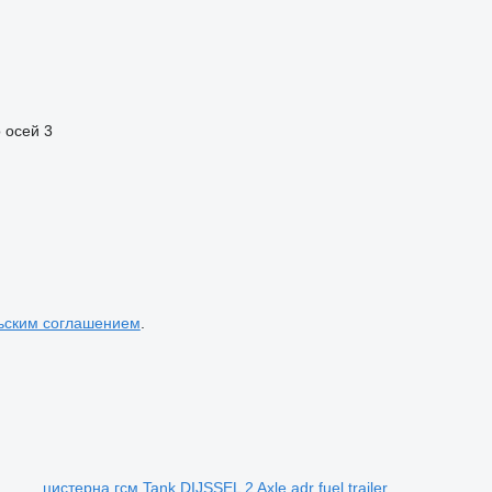
 осей
3
ьским соглашением
.
цистерна гсм Tank DIJSSEL 2 Axle adr fuel trailer