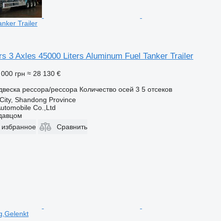
nker Trailer
s 3 Axles 45000 Liters Aluminum Fuel Tanker Trailer
 000 грн
≈ 28 130 €
двеска
рессора/рессора
Количество осей
3
5 отсеков
 City, Shandong Province
utomobile Co.,Ltd
одавцом
 избранное
Сравнить
g,Gelenkt