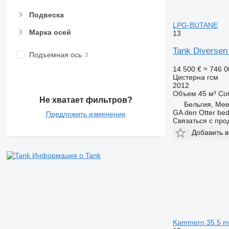
Подвеска
LPG-BUTANE
Марка осей
13
Tank Diverse
Подъемная ось
14 500 €
≈ 746 0
Цистерна гсм
2012
Объем
45 м³
Со
Не хватает фильтров?
Бельгия, Mee
GA den Otter bedr
Предложить изменение
Связаться с пр
Добавить в
Информация о Tank
Kammern 35.5 m