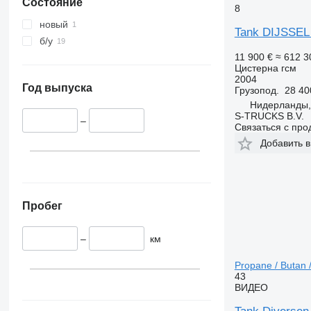
Состояние
8
новый
Tank DIJSSEL 2
б/у
11 900 €
≈ 612 3
Цистерна гсм
2004
Год выпуска
Грузопод.
28 40
Нидерланды,
S-TRUCKS B.V.
–
Связаться с пр
Добавить в
Пробег
–
км
Propane / Butan 
43
ВИДЕО