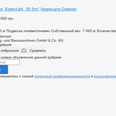
le, Edelstahl, 35,5m³,Vogelsang,Gelenkt
 000 грн
0 кг
Подвеска
пневмо/пневмо
Собственный вес
7 060 кг
Количество
ttensen
ug- und Baumaschinen GmbH & Co. KG
одавцом
 избранное
Сравнить
 новые объявления данной рубрики
я
глашаетесь с нашей
политикой конфиденциальности
и
пользовател