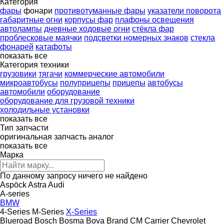
Категория
фары
фонари
противотуманные фары
указатели поворота
габаритные огни
корпусы фар
плафоны освещения
автолампы
дневные ходовые огни
стёкла фар
проблесковые маячки
подсветки номерных знаков
стекла
фонарей
катафоты
показать все
Категория техники
грузовики
тягачи
коммерческие автомобили
микроавтобусы
полуприцепы
прицепы
автобусы
автомобили
оборудование
оборудование для грузовой техники
холодильные установки
показать все
Тип запчасти
оригинальная запчасть
аналог
показать все
Марка
По данному запросу ничего не найдено
Aspöck
Astra
Audi
A-series
BMW
4-Series
M-Series
X-Series
Blueroad
Bosch
Bosma
Bova
Brand
CM
Carrier
Chevrolet