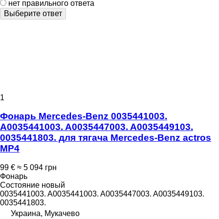
нет правильного ответа
Выберите ответ
1
Фонарь Mercedes-Benz 0035441003.
A0035441003. A0035447003. A0035449103.
0035441803. для тягача Mercedes-Benz actros
MP4
99 €
≈ 5 094 грн
Фонарь
Состояние
новый
0035441003. A0035441003. A0035447003. A0035449103.
0035441803.
Украина, Мукачево