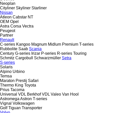
Neoplan
Cityliner
Skyliner
Starliner
Nissan
Atleon
Cabstar
NT
OEM
Opel
Astra
Corsa
Vectra
Peugeot
Partner
Renault
C-series
Kangoo
Magnum
Midlum
Premium
T-series
Rubbolite
Saab
Scania
Century
G-series
Irizar
P-series
R-series
Touring
Schmitz Cargobull
Schwarzmüller
Setra
S-series
Solaris
Alpino
Urbino
Temsa
Maraton
Prestij
Safari
Thermo King
Toyota
Prius
Tacoma
Universal
VDL Berkhof
VDL
Valeo
Van Hool
Astromega
Astron
T-series
Vignal
Volkswagen
Golf
Tiguan
Transporter
Volvo