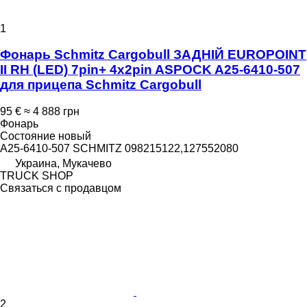
1
Фонарь Schmitz Cargobull ЗАДНІЙ EUROPOINT
II RH (LED) 7pin+ 4x2pin ASPOCK A25-6410-507
для прицепа Schmitz Cargobull
95 €
≈ 4 888 грн
Фонарь
Состояние
новый
A25-6410-507 SCHMITZ 098215122,127552080
Украина, Мукачево
TRUCK SHOP
Связаться с продавцом
2