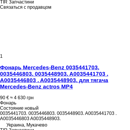
TIR Запчастини
Связаться с продавцом
1
Фонарь Mercedes-Benz 0035441703.
0035446803. 0035448903. A0035441703 .
A0035446803 . A0035448903. для тягача
Mercedes-Benz actros MP4
90 €
≈ 4 630 грн
Фонарь
Состояние
новый
0035441703. 0035446803. 0035448903. A0035441703 .
A0035446803 A0035448903.
Украина, Мукачево