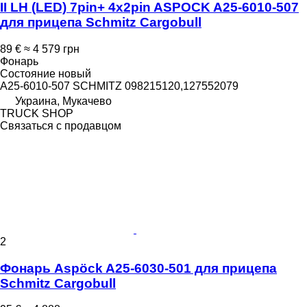
II LH (LED) 7pin+ 4x2pin ASPOCK A25-6010-507
для прицепа Schmitz Cargobull
89 €
≈ 4 579 грн
Фонарь
Состояние
новый
A25-6010-507 SCHMITZ 098215120,127552079
Украина, Мукачево
TRUCK SHOP
Связаться с продавцом
2
Фонарь Aspöck A25-6030-501 для прицепа
Schmitz Cargobull