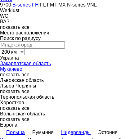
9700
B-series
FH
FL
FM
FMX
N-series
VNL
Werklust
WG
ВАЗ
показать все
Место расположения
Поиск по радиусу
Украина
Закарпатская область
Мукачево
показать все
Львовская область
Львов
Черляны
показать все
Тернопольская область
Хоростков
показать все
Волынская область
показать все
Европа
Польша
Румыния
Нидерланды
Эстония