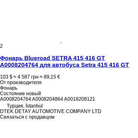
2
Фонарь Blueroad SETRA 415 416 GT
A0008204764 для автобуса Setra 415 416 GT
103 $
≈ 4 587 грн
≈ 89,15 €
От производителя
Фонарь
Состояние
новый
A0008204764 A0008204864 A0018208121
Турция, İstanbul
DTEK DETAY AUTOMOTIVE COMPANY LTD
Связаться с продавцом