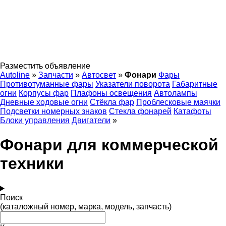
Разместить объявление
Autoline
»
Запчасти
»
Автосвет
»
Фонари
Фары
Противотуманные фары
Указатели поворота
Габаритные
огни
Корпусы фар
Плафоны освещения
Автолампы
Дневные ходовые огни
Стёкла фар
Проблесковые маячки
Подсветки номерных знаков
Стекла фонарей
Катафоты
Блоки управления
Двигатели
»
Фонари для коммерческой
техники
Поиск
(каталожный номер, марка, модель, запчасть)