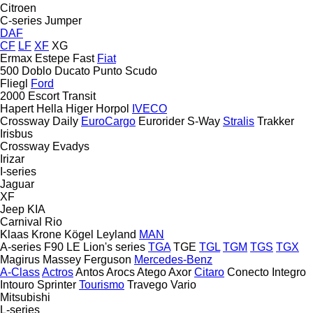
Citroen
C-series
Jumper
DAF
CF
LF
XF
XG
Ermax
Estepe
Fast
Fiat
500
Doblo
Ducato
Punto
Scudo
Fliegl
Ford
2000
Escort
Transit
Hapert
Hella
Higer
Horpol
IVECO
Crossway
Daily
EuroCargo
Eurorider
S-Way
Stralis
Trakker
Irisbus
Crossway
Evadys
Irizar
I-series
Jaguar
XF
Jeep
KIA
Carnival
Rio
Klaas
Krone
Kögel
Leyland
MAN
A-series
F90
LE
Lion's series
TGA
TGE
TGL
TGM
TGS
TGX
Magirus
Massey Ferguson
Mercedes-Benz
A-Class
Actros
Antos
Arocs
Atego
Axor
Citaro
Conecto
Integro
Intouro
Sprinter
Tourismo
Travego
Vario
Mitsubishi
L-series