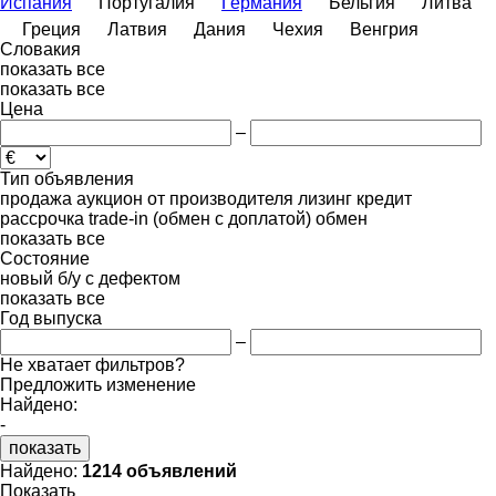
Испания
Португалия
Германия
Бельгия
Литва
Греция
Латвия
Дания
Чехия
Венгрия
Словакия
показать все
показать все
Цена
–
Тип объявления
продажа
аукцион
от производителя
лизинг
кредит
рассрочка
trade-in (обмен с доплатой)
обмен
показать все
Состояние
новый
б/у
с дефектом
показать все
Год выпуска
–
Не хватает фильтров?
Предложить изменение
Найдено:
-
показать
Найдено:
1214 объявлений
Показать