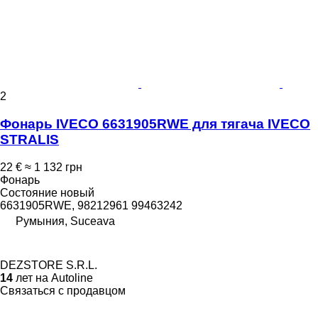
2
Фонарь IVECO 6631905RWE для тягача IVECO
STRALIS
22 €
≈ 1 132 грн
Фонарь
Состояние
новый
6631905RWE, 98212961 99463242
Румыния, Suceava
DEZSTORE S.R.L.
14
лет на Autoline
Связаться с продавцом