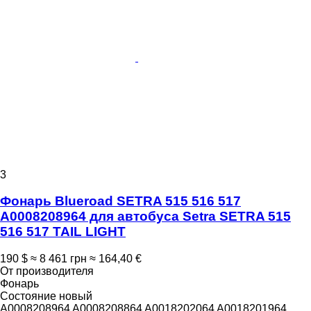
3
Фонарь Blueroad SETRA 515 516 517
A0008208964 для автобуса Setra SETRA 515
516 517 TAIL LIGHT
190 $
≈ 8 461 грн
≈ 164,40 €
От производителя
Фонарь
Состояние
новый
A0008208964 A0008208864 A0018202064 A0018201964