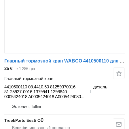
Главный тормозной кран WABCO 4410500110 для тягача IVECO Stralis, Trakker (2002-)
25 €
≈ 1 286 грн
Главный тормозной кран
4410500110 08.4410.50 81259370016
дизель
81.25937-0016 1379941 1398840
0005424018 A0005424018 A0005424080...
Эстония, Tallinn
TruckParts Eesti OÜ