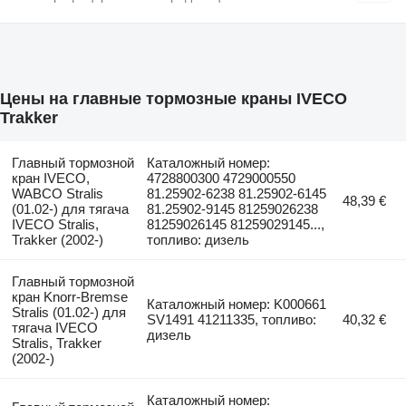
Цены на главные тормозные краны IVECO
Trakker
Главный тормозной
Каталожный номер:
кран IVECO,
4728800300 4729000550
WABCO Stralis
81.25902-6238 81.25902-6145
48,39 €
(01.02-) для тягача
81.25902-9145 81259026238
IVECO Stralis,
81259026145 81259029145...,
Trakker (2002-)
топливо: дизель
Главный тормозной
кран Knorr-Bremse
Каталожный номер: K000661
Stralis (01.02-) для
SV1491 41211335, топливо:
40,32 €
тягача IVECO
дизель
Stralis, Trakker
(2002-)
Каталожный номер: