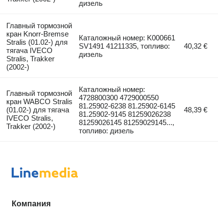
дизель
Главный тормозной
кран Knorr-Bremse
Каталожный номер: K000661
Stralis (01.02-) для
SV1491 41211335, топливо:
40,32 €
тягача IVECO
дизель
Stralis, Trakker
(2002-)
Каталожный номер:
Главный тормозной
4728800300 4729000550
кран WABCO Stralis
81.25902-6238 81.25902-6145
(01.02-) для тягача
48,39 €
81.25902-9145 81259026238
IVECO Stralis,
81259026145 81259029145...,
Trakker (2002-)
топливо: дизель
Компания