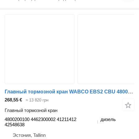
Главный тормозной кран WABCO EBS2 CBU 4800200100 для тягача IVECO Stralis, Trakker (2002-)
268,55 €
≈ 13 820 грн
Главный тормозной кран
4800200100 4462300002 41211412
дизель
42548638
Эстония, Tallinn