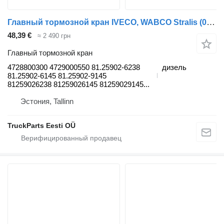
Главный тормозной кран IVECO, WABCO Stralis (01.02-) 4728800300 для тягача IVECO Stralis, Trakker (2002-)
48,39 €
≈ 2 490 грн
Главный тормозной кран
4728800300 4729000550 81.25902-6238
дизель
81.25902-6145 81.25902-9145
81259026238 81259026145 81259029145...
Эстония, Tallinn
TruckParts Eesti OÜ