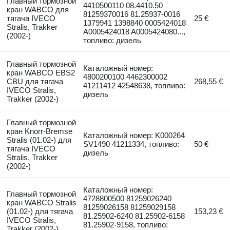
Главный тормозной
4410500110 08.4410.50
кран WABCO для
81259370016 81.25937-0016
тягача IVECO
25 €
1379941 1398840 0005424018
Stralis, Trakker
A0005424018 A0005424080...,
(2002-)
топливо: дизель
Главный тормозной
Каталожный номер:
кран WABCO EBS2
4800200100 4462300002
CBU для тягача
268,55 €
41211412 42548638, топливо:
IVECO Stralis,
дизель
Trakker (2002-)
Главный тормозной
кран Knorr-Bremse
Каталожный номер: K000264
Stralis (01.02-) для
SV1490 41211334, топливо:
50 €
тягача IVECO
дизель
Stralis, Trakker
(2002-)
Каталожный номер:
Главный тормозной
4728800500 81259026240
кран WABCO Stralis
81259026158 81259029158
(01.02-) для тягача
153,23 €
81.25902-6240 81.25902-6158
IVECO Stralis,
81.25902-9158, топливо:
Trakker (2002-)