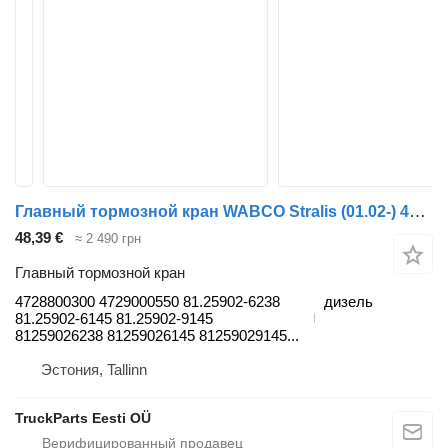
Главный тормозной кран WABCO Stralis (01.02-) 4728800300 для тягача IVECO Stralis, Trakker (2002-)
48,39 €
≈ 2 490 грн
Главный тормозной кран
4728800300 4729000550 81.25902-6238
дизель
81.25902-6145 81.25902-9145
81259026238 81259026145 81259029145...
Эстония, Tallinn
TruckParts Eesti OÜ