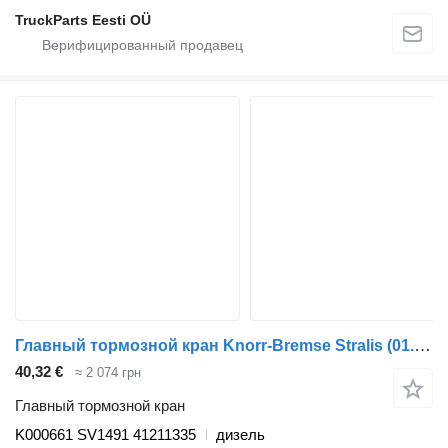
TruckParts Eesti OÜ
Главный тормозной кран Knorr-Bremse Stralis (01.02-) K000661 SV1491 для тягача IVECO Stralis, Trakker (2002-)
40,32 €
≈ 2 074 грн
Главный тормозной кран
K000661 SV1491 41211335
дизель