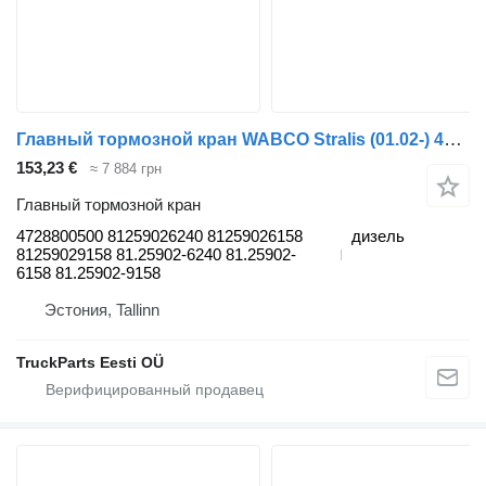
Главный тормозной кран WABCO Stralis (01.02-) 4728800500 для тягача IVECO Stralis, Trakker (2002-)
153,23 €
≈ 7 884 грн
Главный тормозной кран
4728800500 81259026240 81259026158
дизель
81259029158 81.25902-6240 81.25902-
6158 81.25902-9158
Эстония, Tallinn
TruckParts Eesti OÜ