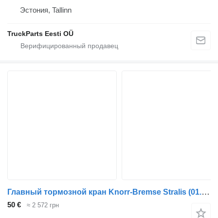
Эстония, Tallinn
TruckParts Eesti OÜ
Главный тормозной кран Knorr-Bremse Stralis (01.02-) K000264 SV1490 для тягача IVECO Stralis, Trakker (2002-)
50 €
≈ 2 572 грн