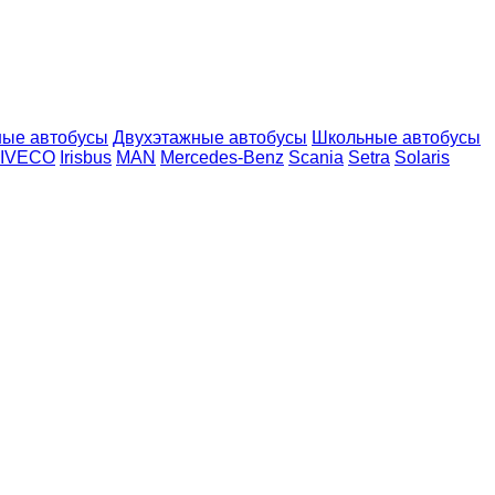
ые автобусы
Двухэтажные автобусы
Школьные автобусы
IVECO
Irisbus
MAN
Mercedes-Benz
Scania
Setra
Solaris