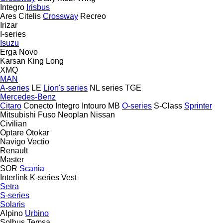
Integro
Irisbus
Ares
Citelis
Crossway
Recreo
Irizar
I-series
Isuzu
Erga
Novo
Karsan
King Long
XMQ
MAN
A-series
LE
Lion's series
NL series
TGE
Mercedes-Benz
Citaro
Conecto
Integro
Intouro
MB
O-series
S-Class
Sprinter
Mitsubishi Fuso
Neoplan
Nissan
Civilian
Optare
Otokar
Navigo
Vectio
Renault
Master
SOR
Scania
Interlink
K-series
Vest
Setra
S-series
Solaris
Alpino
Urbino
Solbus
Temsa