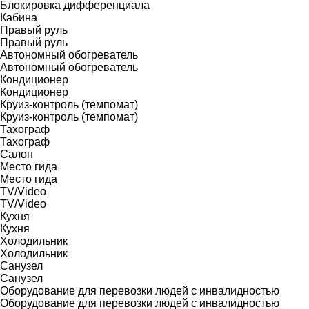
Блокировка дифференциала
Кабина
Правый руль
Правый руль
Автономный обогреватель
Автономный обогреватель
Кондиционер
Кондиционер
Круиз-контроль (темпомат)
Круиз-контроль (темпомат)
Тахограф
Тахограф
Салон
Место гида
Место гида
TV/Video
TV/Video
Кухня
Кухня
Холодильник
Холодильник
Санузел
Санузел
Оборудование для перевозки людей с инвалидностью
Оборудование для перевозки людей с инвалидностью