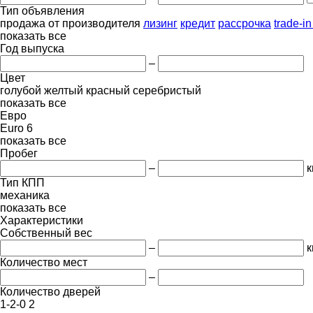
Тип объявления
продажа
от производителя
лизинг
кредит
рассрочка
trade-i
показать все
Год выпуска
–
Цвет
голубой
желтый
красный
серебристый
показать все
Евро
Euro 6
показать все
Пробег
–
к
Тип КПП
механика
показать все
Характеристики
Собственный вес
–
к
Количество мест
–
Количество дверей
1-2-0
2