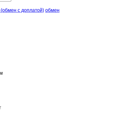
n (обмен с доплатой)
обмен
м
г