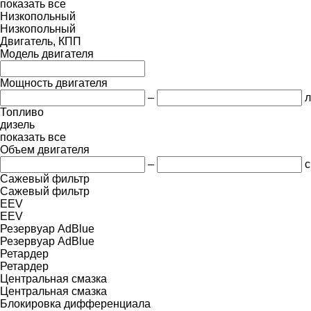
показать все
Низкопольный
Низкопольный
Двигатель, КПП
Модель двигателя
Мощность двигателя
–
л
Топливо
дизель
показать все
Объем двигателя
–
с
Сажевый фильтр
Сажевый фильтр
EEV
EEV
Резервуар AdBlue
Резервуар AdBlue
Ретардер
Ретардер
Центральная смазка
Центральная смазка
Блокировка дифференциала