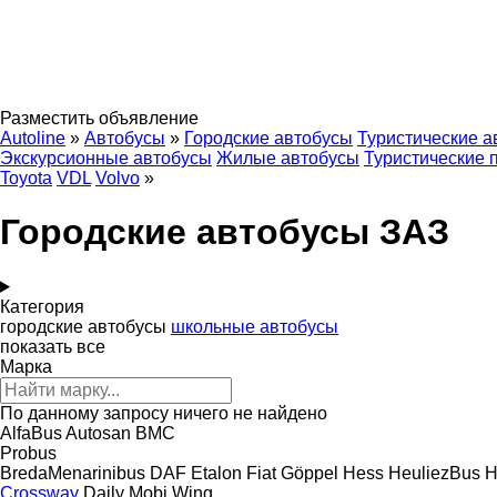
Разместить объявление
Autoline
»
Автобусы
»
Городские автобусы
Туристические а
Экскурсионные автобусы
Жилые автобусы
Туристические 
Toyota
VDL
Volvo
»
Городские автобусы ЗАЗ
Категория
городские автобусы
школьные автобусы
показать все
Марка
По данному запросу ничего не найдено
AlfaBus
Autosan
BMC
Probus
BredaMenarinibus
DAF
Etalon
Fiat
Göppel
Hess
HeuliezBus
H
Crossway
Daily
Mobi
Wing