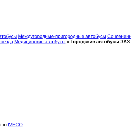
втобусы
Междугородные-пригородные автобусы
Сочлененн
поезда
Медицинские автобусы
»
Городские автобусы ЗАЗ
ino
IVECO