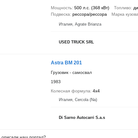
Мощность
500 л.с. (368 кВт)
Топливо
ди
Подвеска
рессора/рессора
Марка кузов
Италия, Agrate Brianza
USED TRUCK SRL
Astra BM 201
Грузовик - самосвал
1983
Колесная формула
4x4
Италия, Cercola (Na)
Di Sarno Autocarri S.a.s
о описали наш портал?