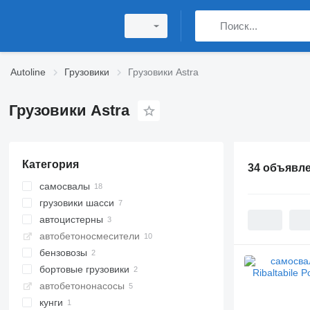
Autoline
Грузовики
Грузовики Astra
Грузовики Astra
Категория
34 объявл
самосвалы
грузовики шасси
автоцистерны
автобетоносмесители
бензовозы
бортовые грузовики
автобетононасосы
кунги