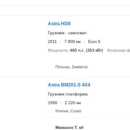
Astra HD8
Грузовик - самосвал
2011
7 800 км
Euro 5
Мощность
480 л.с. (353 кВт)
Колесная 
Польша, Zawiercie
Astra BM201-S 4X4
Грузовик платформа
1990
2 220 км
Италия, Cuneo
Massucco T. srl