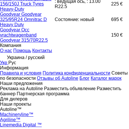
: ведущая ось, : 13.00
156/150J Truck Tyres
225 €
R22.5
Heavy-Duty
Goodyear Goodyear
325/95R24 Omnitrac D
Состояние: новый
695 €
Heavy Duty
Goodyear Occ
vrachtwagenband
150 €
Goodyear 315/70R22.5
Компания
О нас
Помощь
Контакты
Украина / русский
Укр
Рус
Информация
Правила и условия
Политика конфиденциальности
Советы
по безопасности
Отзывы об Autoline
Блог
Каталог марок
Наши предложения
Реклама на Autoline
Разместить объявление
Разместить
баннер
Партнерская программа
Для дилеров
Наши проекты
Autoline™
Machineryline™
Agriline™
Linemedia Digital ™