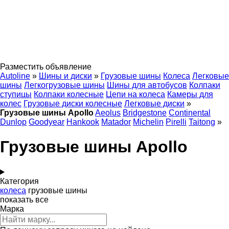
Разместить объявление
Autoline
»
Шины и диски
»
Грузовые шины
Колеса
Легковые
шины
Легкогрузовые шины
Шины для автобусов
Колпаки
ступицы
Колпаки колесные
Цепи на колеса
Камеры для
колес
Грузовые диски колесные
Легковые диски
»
Грузовые шины Apollo
Aeolus
Bridgestone
Continental
Dunlop
Goodyear
Hankook
Matador
Michelin
Pirelli
Taitong
»
Грузовые шины Apollo
Категория
колеса
грузовые шины
показать все
Марка