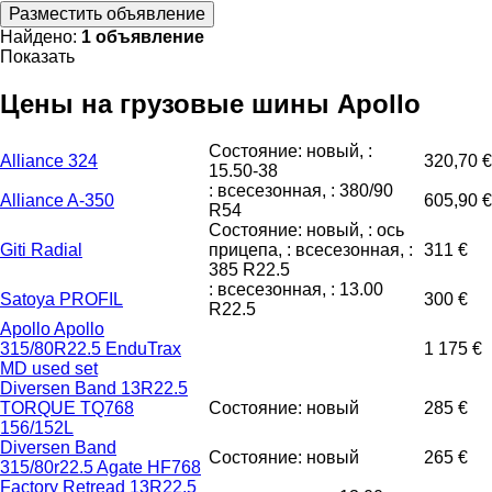
Разместить объявление
Найдено:
1 объявление
Показать
Цены на грузовые шины Apollo
Состояние: новый, :
Alliance 324
320,70 €
15.50-38
: всесезонная, : 380/90
Alliance A-350
605,90 €
R54
Состояние: новый, : ось
Giti Radial
прицепа, : всесезонная, :
311 €
385 R22.5
: всесезонная, : 13.00
Satoya PROFIL
300 €
R22.5
Apollo Apollo
315/80R22.5 EnduTrax
1 175 €
MD used set
Diversen Band 13R22.5
TORQUE TQ768
Состояние: новый
285 €
156/152L
Diversen Band
Состояние: новый
265 €
315/80r22.5 Agate HF768
Factory Retread 13R22.5