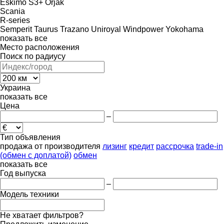
Eskimo S3+
Orjak
Scania
R-series
Semperit
Taurus
Trazano
Uniroyal
Windpower
Yokohama
показать все
Место расположения
Поиск по радиусу
Украина
показать все
Цена
–
Тип объявления
продажа
от производителя
лизинг
кредит
рассрочка
trade-in
(обмен с доплатой)
обмен
показать все
Год выпуска
–
Модель техники
Не хватает фильтров?