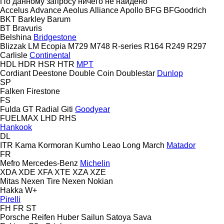
По данному запросу ничего не найдено
Accelus
Advance
Aeolus
Alliance
Apollo
BFG
BFGoodrich
BKT
Barkley
Barum
BT
Bravuris
Belshina
Bridgestone
Blizzak LM
Ecopia
M729
M748
R-series
R164
R249
R297
Carlisle
Continental
HDL
HDR
HSR
HTR
MPT
Cordiant
Deestone
Double Coin
Doublestar
Dunlop
SP
Falken
Firestone
FS
Fulda
GT Radial
Giti
Goodyear
FUELMAX
LHD
RHS
Hankook
DL
ITR
Kama
Kormoran
Kumho
Leao
Long March
Matador
FR
Mefro
Mercedes-Benz
Michelin
XDA
XDE
XFA
XTE
XZA
XZE
Mitas
Nexen Tire
Nexen
Nokian
Hakka
W+
Pirelli
FH
FR
ST
Porsche
Reifen Huber
Sailun
Satoya
Sava