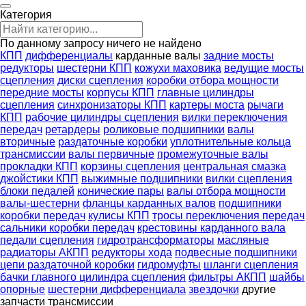
Категория
По данному запросу ничего не найдено
КПП
дифференциалы
карданные валы
задние мосты
редукторы
шестерни КПП
кожухи маховика
ведущие мосты
сцепления
диски сцепления
коробки отбора мощности
передние мосты
корпусы КПП
главные цилиндры
сцепления
синхронизаторы КПП
картеры моста
рычаги
КПП
рабочие цилиндры сцепления
вилки переключения
передач
ретардеры
роликовые подшипники
валы
вторичные
раздаточные коробки
уплотнительные кольца
трансмиссии
валы первичные
промежуточные валы
прокладки КПП
корзины сцепления
центральная смазка
джойстики КПП
выжимные подшипники
вилки сцепления
блоки педалей
конические пары
валы отбора мощности
валы-шестерни
фланцы карданных валов
подшипники
коробки передач
кулисы КПП
тросы переключения передач
сальники коробки передач
крестовины карданного вала
педали сцепления
гидротрансформаторы
масляные
радиаторы АКПП
редукторы хода
подвесные подшипники
цепи раздаточной коробки
гидромуфты
шланги сцепления
бачки главного цилиндра сцепления
фильтры АКПП
шайбы
опорные
шестерни дифференциала
звездочки
другие
запчасти трансмиссии