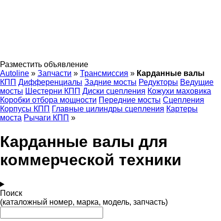
Разместить объявление
Autoline
»
Запчасти
»
Трансмиссия
»
Карданные валы
КПП
Дифференциалы
Задние мосты
Редукторы
Ведущие
мосты
Шестерни КПП
Диски сцепления
Кожухи маховика
Коробки отбора мощности
Передние мосты
Сцепления
Корпусы КПП
Главные цилиндры сцепления
Картеры
моста
Рычаги КПП
»
Карданные валы для
коммерческой техники
Поиск
(каталожный номер, марка, модель, запчасть)