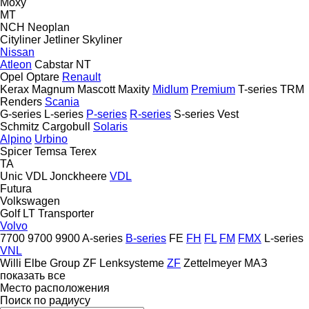
Moxy
MT
NCH
Neoplan
Cityliner
Jetliner
Skyliner
Nissan
Atleon
Cabstar
NT
Opel
Optare
Renault
Kerax
Magnum
Mascott
Maxity
Midlum
Premium
T-series
TRM
Renders
Scania
G-series
L-series
P-series
R-series
S-series
Vest
Schmitz Cargobull
Solaris
Alpino
Urbino
Spicer
Temsa
Terex
TA
Unic
VDL Jonckheere
VDL
Futura
Volkswagen
Golf
LT
Transporter
Volvo
7700
9700
9900
A-series
B-series
FE
FH
FL
FM
FMX
L-series
VNL
Willi Elbe Group
ZF Lenksysteme
ZF
Zettelmeyer
МАЗ
показать все
Место расположения
Поиск по радиусу