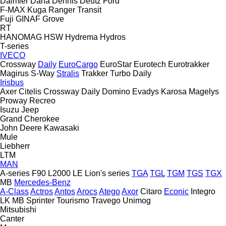
Daimler
Dana
Dennis
Deutz
Ford
F-MAX
Kuga
Ranger
Transit
Fuji
GINAF
Grove
RT
HANOMAG
HSW
Hydrema
Hydros
T-series
IVECO
Crossway
Daily
EuroCargo
EuroStar
Eurotech
Eurotrakker
Magirus
S-Way
Stralis
Trakker
Turbo Daily
Irisbus
Axer
Citelis
Crossway
Daily
Domino
Evadys
Karosa
Magelys
Proway
Recreo
Isuzu
Jeep
Grand Cherokee
John Deere
Kawasaki
Mule
Liebherr
LTM
MAN
A-series
F90
L2000
LE
Lion's series
TGA
TGL
TGM
TGS
TGX
MB
Mercedes-Benz
A-Class
Actros
Antos
Arocs
Atego
Axor
Citaro
Econic
Integro
LK
MB
Sprinter
Tourismo
Travego
Unimog
Mitsubishi
Canter