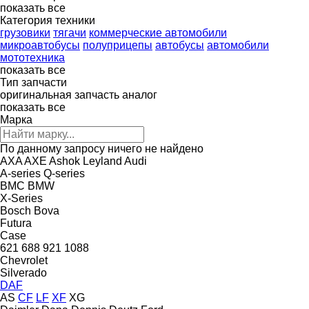
показать все
Категория техники
грузовики
тягачи
коммерческие автомобили
микроавтобусы
полуприцепы
автобусы
автомобили
мототехника
показать все
Тип запчасти
оригинальная запчасть
аналог
показать все
Марка
По данному запросу ничего не найдено
AXA
AXE
Ashok Leyland
Audi
A-series
Q-series
BMC
BMW
X-Series
Bosch
Bova
Futura
Case
621
688
921
1088
Chevrolet
Silverado
DAF
AS
CF
LF
XF
XG