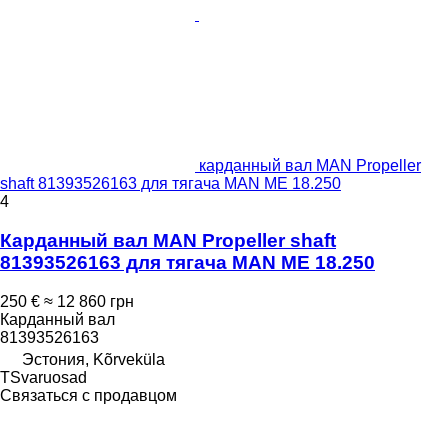
карданный вал MAN Propeller
shaft 81393526163 для тягача MAN ME 18.250
4
Карданный вал MAN Propeller shaft
81393526163 для тягача MAN ME 18.250
250 €
≈ 12 860 грн
Карданный вал
81393526163
Эстония, Kõrveküla
TSvaruosad
Связаться с продавцом