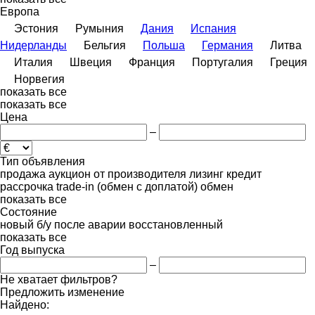
Европа
Эстония
Румыния
Дания
Испания
Нидерланды
Бельгия
Польша
Германия
Литва
Италия
Швеция
Франция
Португалия
Греция
Норвегия
показать все
показать все
Цена
–
Тип объявления
продажа
аукцион
от производителя
лизинг
кредит
рассрочка
trade-in (обмен с доплатой)
обмен
показать все
Состояние
новый
б/у
после аварии
восстановленный
показать все
Год выпуска
–
Не хватает фильтров?
Предложить изменение
Найдено: