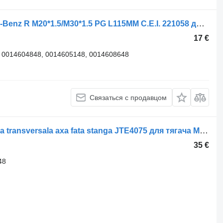
Наконечник рулевой тяги Mercedes-Benz R M20*1.5/M30*1.5 PG L115MM C.E.I. 221058 для грузовика Mercedes-Benz ACTROS, ATEGO
17 €
 0014604848, 0014605148, 0014608648
Связаться с продавцом
Наконечник рулевой тяги Capat bara transversala axa fata stanga JTE4075 для тягача Mercedes-Benz ACTROS MP4
35 €
48