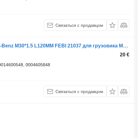
Связаться с продавцом
Наконечник рулевой тяги Mercedes-Benz M30*1.5 L120MM FEBI 21037 для грузовика Mercedes-Benz ACTROS 1, MP2, MP3, ATEGO 1; SETRA S400 04.96-
20 €
0014600548, 0004605848
Связаться с продавцом