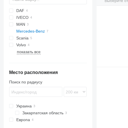
Выберите от
DAF
IVECO
F-series
MAN
EuroCargo
Mercedes-Benz
Stralis
A-series
Scania
Lion's series
Actros
Canter
L-series
Cabstar
Espace
Volvo
TGS
Atego
M-series
Prestij
показать все
TGX
S-Class
T-series
B-series
FH
S400
FM
Место расположения
Поиск по радиусу
Украина
Закарпатская область
Европа
Мукачево
Бельгия