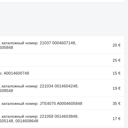
, каталожный номер: 21037 0004607148,
20 €
605848
25 €
р: A0014600748
15 €
, каталожный номер: 221034 0014604248,
19 €
608548
, каталожный номер: JTE4075 A0004605848
35 €
, каталожный номер: 221058 0014603848,
17 €
605148, 0014608648