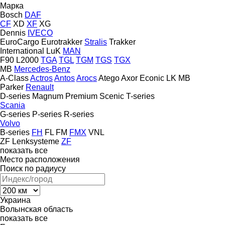
Марка
Bosch
DAF
CF
XD
XF
XG
Dennis
IVECO
EuroCargo
Eurotrakker
Stralis
Trakker
International
LuK
MAN
F90
L2000
TGA
TGL
TGM
TGS
TGX
MB
Mercedes-Benz
A-Class
Actros
Antos
Arocs
Atego
Axor
Econic
LK
MB
Parker
Renault
D-series
Magnum
Premium
Scenic
T-series
Scania
G-series
P-series
R-series
Volvo
B-series
FH
FL
FM
FMX
VNL
ZF Lenksysteme
ZF
показать все
Место расположения
Поиск по радиусу
Украина
Волынская область
показать все