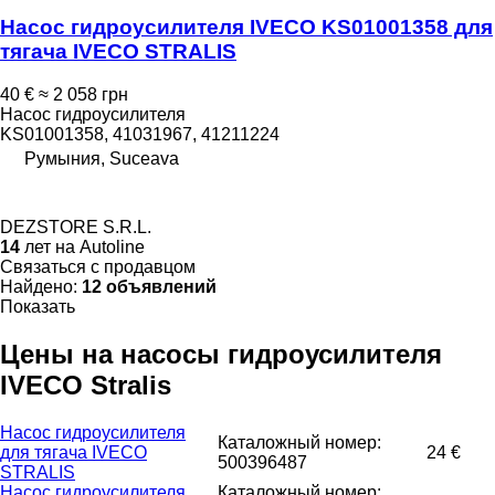
Насос гидроусилителя IVECO KS01001358 для
тягача IVECO STRALIS
40 €
≈ 2 058 грн
Насос гидроусилителя
KS01001358, 41031967, 41211224
Румыния, Suceava
DEZSTORE S.R.L.
14
лет на Autoline
Связаться с продавцом
Найдено:
12 объявлений
Показать
Цены на насосы гидроусилителя
IVECO Stralis
Насос гидроусилителя
Каталожный номер:
для тягача IVECO
24 €
500396487
STRALIS
Насос гидроусилителя
Каталожный номер: