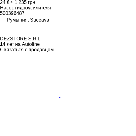
24 €
≈ 1 235 грн
Насос гидроусилителя
500396487
Румыния, Suceava
DEZSTORE S.R.L.
14
лет на Autoline
Связаться с продавцом