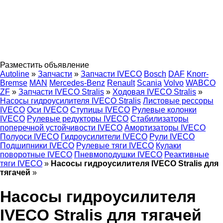
Разместить объявление
Autoline
»
Запчасти
»
Запчасти IVECO
Bosch
DAF
Knorr-
Bremse
MAN
Mercedes-Benz
Renault
Scania
Volvo
WABCO
ZF
»
Запчасти IVECO Stralis
»
Ходовая IVECO Stralis
»
Насосы гидроусилителя IVECO Stralis
Листовые рессоры
IVECO
Оси IVECO
Ступицы IVECO
Рулевые колонки
IVECO
Рулевые редукторы IVECO
Стабилизаторы
поперечной устойчивости IVECO
Амортизаторы IVECO
Полуоси IVECO
Гидроусилители IVECO
Рули IVECO
Подшипники IVECO
Рулевые тяги IVECO
Кулаки
поворотные IVECO
Пневмоподушки IVECO
Реактивные
тяги IVECO
»
Насосы гидроусилителя IVECO Stralis для
тягачей
»
Насосы гидроусилителя
IVECO Stralis для тягачей