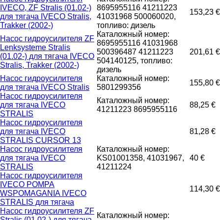
IVECO, ZF Stralis (01.02-)
8695955116 41211223
153,23 €
для тягача IVECO Stralis,
41031968 500060020,
Trakker (2002-)
топливо: дизель
Каталожный номер:
Насос гидроусилителя ZF
8695955116 41031968
Lenksysteme Stralis
500396487 41211223
201,61 €
(01.02-) для тягача IVECO
504140125, топливо:
Stralis, Trakker (2002-)
дизель
Насос гидроусилителя
Каталожный номер:
155,80 €
для тягача IVECO Stralis
5801299356
Насос гидроусилителя
Каталожный номер:
для тягача IVECO
88,25 €
41211223 8695955116
STRALIS
Насос гидроусилителя
для тягача IVECO
81,28 €
STRALIS CURSOR 13
Насос гидроусилителя
Каталожный номер:
для тягача IVECO
KS01001358, 41031967,
40 €
STRALIS
41211224
Насос гидроусилителя
IVECO POMPA
114,30 €
WSPOMAGANIA IVECO
STRALIS для тягача
Насос гидроусилителя ZF
Каталожный номер:
Stralis (01.02-) для тягача