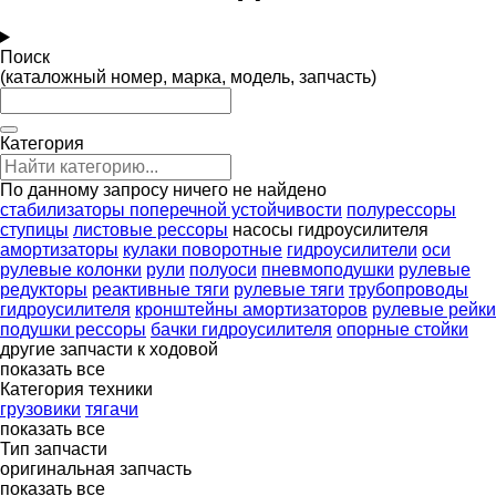
Поиск
(каталожный номер, марка, модель, запчасть)
Категория
По данному запросу ничего не найдено
стабилизаторы поперечной устойчивости
полурессоры
ступицы
листовые рессоры
насосы гидроусилителя
амортизаторы
кулаки поворотные
гидроусилители
оси
рулевые колонки
рули
полуоси
пневмоподушки
рулевые
редукторы
реактивные тяги
рулевые тяги
трубопроводы
гидроусилителя
кронштейны амортизаторов
рулевые рейки
подушки рессоры
бачки гидроусилителя
опорные стойки
другие запчасти к ходовой
показать все
Категория техники
грузовики
тягачи
показать все
Тип запчасти
оригинальная запчасть
показать все