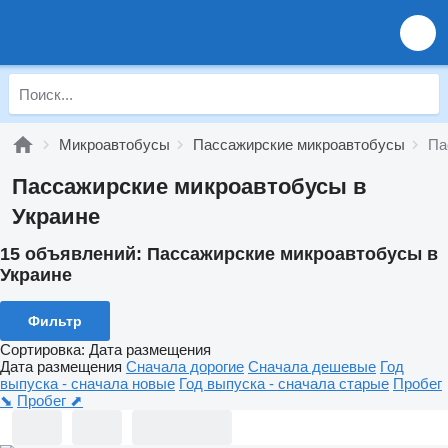
Микроавтобусы
Пассажирские микроавтобусы
Па
Пассажирские микроавтобусы в
Украине
15 объявлений:
Пассажирские микроавтобусы в
Украине
Фильтр
Сортировка
:
Дата размещения
Дата размещения
Сначала дорогие
Сначала дешевые
Год
выпуска - сначала новые
Год выпуска - сначала старые
Пробег
⬊
Пробег ⬈