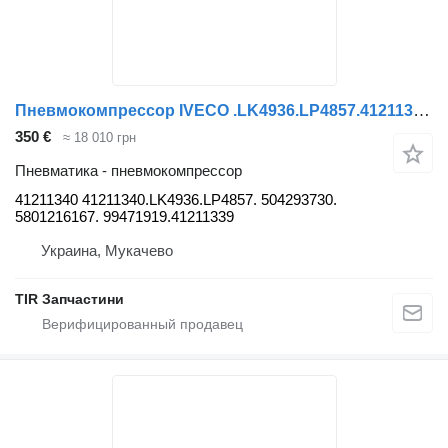
Пневмокомпрессор IVECO .LK4936.LP4857.41211339. 504293730. 5801216167. 99471919 41211340 для грузовика IVECO STRALIS
350 €
≈ 18 010 грн
Пневматика - пневмокомпрессор
41211340 41211340.LK4936.LP4857. 504293730.
5801216167. 99471919.41211339
Украина, Мукачево
TIR Запчастини