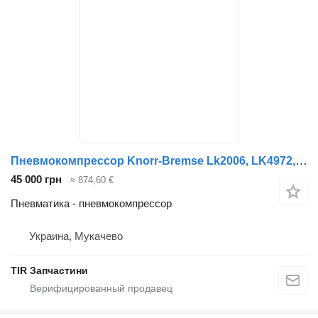
Пневмокомпрессор Knorr-Bremse Lk2006, LK4972, 4711304215, 4711303215,4711303415,47113040 для грузовика Mercedes-Benz Acrtos MP4
45 000 грн
≈ 874,60 €
Пневматика - пневмокомпрессор
Украина, Мукачево
TIR Запчастини