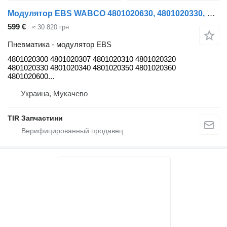
Модулятор EBS WABCO 4801020630, 4801020330, 4801020607 PREMIUM 4801020300 для полуприцепа WABCO Wabco tebs E
599 €
≈ 30 820 грн
Пневматика - модулятор EBS
4801020300 4801020307 4801020310 4801020320
4801020330 4801020340 4801020350 4801020360
4801020600...
Украина, Мукачево
TIR Запчастини