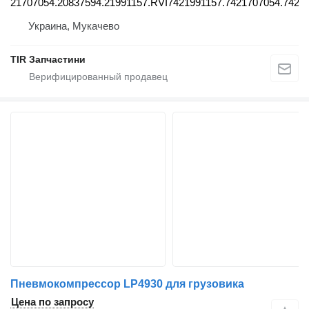
21707054.20837594.21991157.RVI7421991157.7421707054.7420
Украина, Мукачево
TIR Запчастини
Пневмокомпрессор LP4930 для грузовика
Цена по запросу