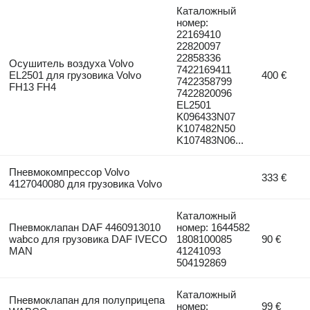
Каталожный
номер:
22169410
22820097
22858336
Осушитель воздуха Volvo
7422169411
EL2501 для грузовика Volvo
400 €
7422358799
FH13 FH4
7422820096
EL2501
K096433N07
K107482N50
K107483N06...
Пневмокомпрессор Volvo
333 €
4127040080 для грузовика Volvo
Каталожный
Пневмоклапан DAF 4460913010
номер: 1644582
wabco для грузовика DAF IVECO
1808100085
90 €
MAN
41241093
504192869
Каталожный
Пневмоклапан для полуприцепа
номер:
99 €