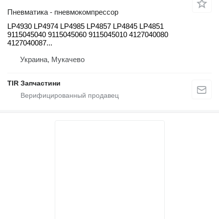
Пневматика - пневмокомпрессор
LP4930 LP4974 LP4985 LP4857 LP4845 LP4851
9115045040 9115045060 9115045010 4127040080
4127040087...
Украина, Мукачево
TIR Запчастини