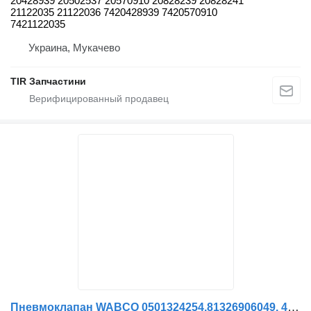
20428939 20502537 20570910 20828239 20828241
21122035 21122036 7420428939 7420570910
7421122035
Украина, Мукачево
TIR Запчастини
Пневмоклапан WABCO 0501324254.81326906049. 4213559492.1897110. для грузовика MAN