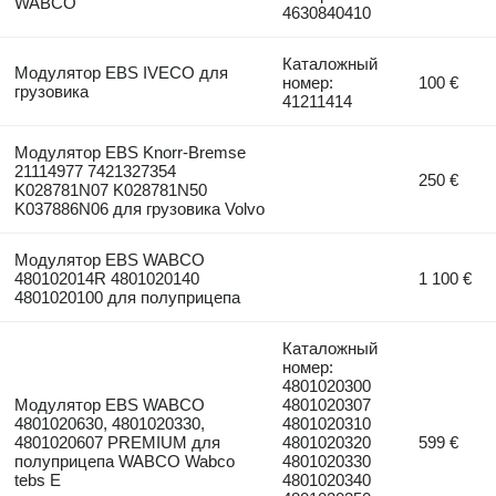
WABCO
4630840410
Каталожный
Модулятор EBS IVECO для
номер:
100 €
грузовика
41211414
Модулятор EBS Knorr-Bremse
21114977 7421327354
250 €
K028781N07 K028781N50
K037886N06 для грузовика Volvo
Модулятор EBS WABCO
480102014R 4801020140
1 100 €
4801020100 для полуприцепа
Каталожный
номер:
4801020300
Модулятор EBS WABCO
4801020307
4801020630, 4801020330,
4801020310
4801020607 PREMIUM для
4801020320
599 €
полуприцепа WABCO Wabco
4801020330
tebs E
4801020340