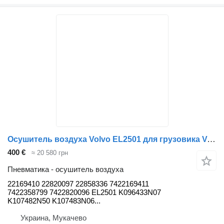
Осушитель воздуха Volvo EL2501 для грузовика Volvo FH13 FH4
400 €
≈ 20 580 грн
Пневматика - осушитель воздуха
22169410 22820097 22858336 7422169411
7422358799 7422820096 EL2501 K096433N07
K107482N50 K107483N06...
Украина, Мукачево