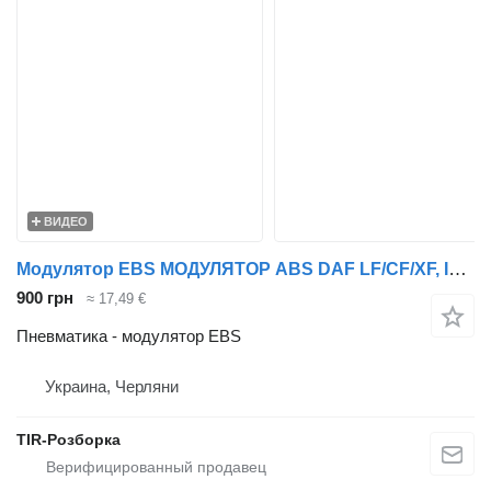
ВИДЕО
Модулятор EBS МОДУЛЯТОР ABS DAF LF/CF/XF, IVECO EUROCARGO, MAN TGA, MB ACTROS, для грузовика DAF EuroCargo, XF, CF, Magnum, Actros, LF, TGA
900 грн
≈ 17,49 €
Пневматика - модулятор EBS
Украина, Черляни
TIR-Розборка