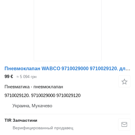
Пневмоклапан WABCO 9710029000 9710029120. для полуприцепа WABCO
99 €
≈ 5 094 грн
Пневматика - пневмоклапан
9710029120. 9710029000 9710029120
Украина, Мукачево
TIR Запчастини