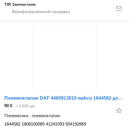
TIR Запчастини
Пневмоклапан DAF 4460913010 wabco 1644582 для грузовика DAF IVECO MAN
90 €
≈ 4 630 грн
Пневматика - пневмоклапан
1644582 1808100085 41241093 504192869