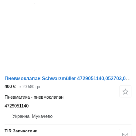
Пневмоклапан Schwarzmüller 4729051140,052703,054435,5814363,A3A4231 WABCO для полуприцепа Schwarzmüller SCHMITZ.KOGEL
400 €
≈ 20 580 грн
Пневматика - пневмоклапан
4729051140
Украина, Мукачево
TIR Запчастини