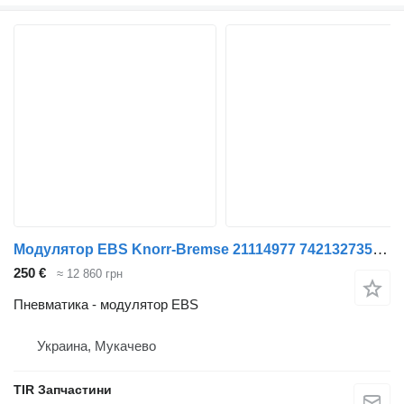
Модулятор EBS Knorr-Bremse 21114977 7421327354 K028781N07 K028781N50 K037886N06 для грузовика Volvo
250 €
≈ 12 860 грн
Пневматика - модулятор EBS
Украина, Мукачево
TIR Запчастини