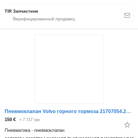
TIR Запчастини
Пневмоклапан Volvo горного тормоза 21707054.20837594.21991157.RVI7421991157.7421707 21707054.20837594.21991157.RVI7421991157.7421707054.7420837594 для грузовика Volvo RVI
150 €
≈ 7 717 грн
Пневматика - пневмоклапан