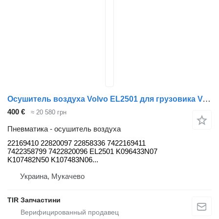
Осушитель воздуха Volvo EL2501 для грузовика Volvo FH13 FH4
400 €
≈ 20 580 грн
Пневматика - осушитель воздуха
22169410 22820097 22858336 7422169411
7422358799 7422820096 EL2501 K096433N07
K107482N50 K107483N06...
Украина, Мукачево
TIR Запчастини