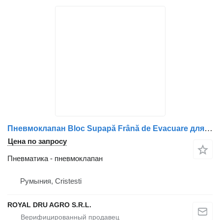
Пневмоклапан Bloc Supapă Frână de Evacuare для грузовика Volvo 20556016 20564732 24426572 20913287 20508910 20450036 20508914 20526428
Цена по запросу
Пневматика - пневмоклапан
Румыния, Cristesti
ROYAL DRU AGRO S.R.L.