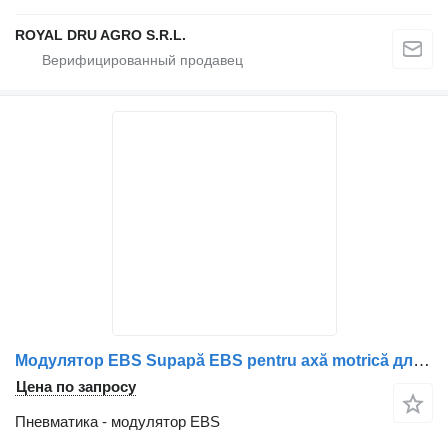
ROYAL DRU AGRO S.R.L.
Модулятор EBS Supapă EBS pentru axă motrică для грузовика Volvo 21122035, 20828241, 20570910, 20502537, 7420828241, 7420570910, 7420502537, 7421122035, 7485003713, 5801910309
Цена по запросу
Пневматика - модулятор EBS