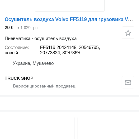
Осушитель воздуха Volvo FF5119 для грузовика Volvo RVI MAGNUM, VOLVO FH 02- ,SCANIA 94-144
20 €
≈ 1 029 грн
Пневматика - осушитель воздуха
Состояние
FF5119 20424148, 20546795,
новый
20773824, 3097369
Украина, Мукачево
TRUCK SHOP