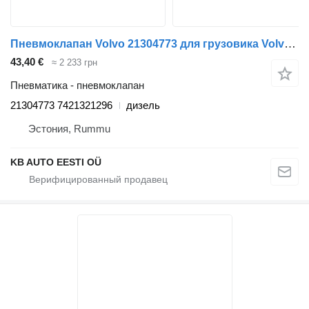
Пневмоклапан Volvo 21304773 для грузовика Volvo VOLVO FH, FM, FMX-4 series (2013-)
43,40 €
≈ 2 233 грн
Пневматика - пневмоклапан
21304773 7421321296
дизель
Эстония, Rummu
KB AUTO EESTI OÜ