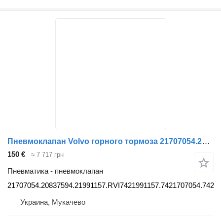
Пневмоклапан Volvo горного тормоза 21707054.20837594.21991157.RVI7421991157.7421707 21707054.20837594.21991157.RVI7421991157.7421707054.7420837594 для грузовика Volvo RVI
150 €
≈ 7 717 грн
Пневматика - пневмоклапан
21707054.20837594.21991157.RVI7421991157.7421707054.7420
Украина, Мукачево