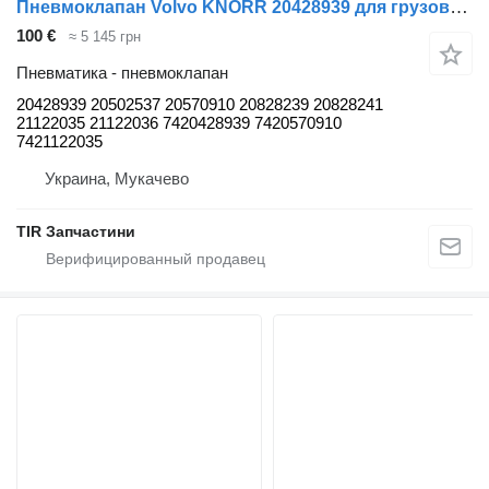
Пневмоклапан Volvo KNORR 20428939 для грузовика Volvo IVECO RVI
100 €
≈ 5 145 грн
Пневматика - пневмоклапан
20428939 20502537 20570910 20828239 20828241
21122035 21122036 7420428939 7420570910
7421122035
Украина, Мукачево
TIR Запчастини