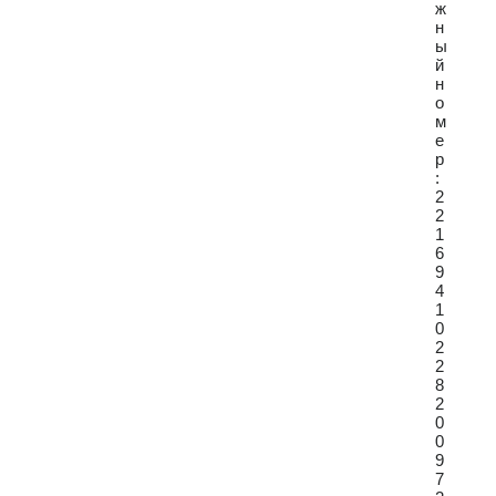
ж
н
ы
й
н
о
м
е
р
:
2
2
1
6
9
4
1
0
2
2
8
2
0
0
9
7