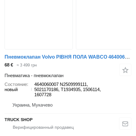
Пневмоклапан Volvo РІВНЯ ПОЛА WABCO 4640060007 для грузовика Volvo FH12, MAN, RVI, SCANIA, DAF
68 €
≈ 3 499 грн
Пневматика - пневмоклапан
Состояние
4640060007 N2509999111,
новый
5021170186, T1934935, 1506114,
1607728
Украина, Мукачево
TRUCK SHOP