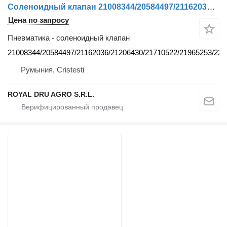
Соленоидный клапан 21008344/20584497/21162036/21206430/21710522/21965253/22327063 для грузовика Volvo
Цена по запросу
Пневматика - соленоидный клапан
21008344/20584497/21162036/21206430/21710522/21965253/22
Румыния, Cristesti
ROYAL DRU AGRO S.R.L.