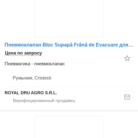
Пневмоклапан Bloc Supapă Frână de Evacuare для грузовика Volvo 20837594, 21707054, 21991157, 7420837594, 7421707054, 7421991157, 21278614
Цена по запросу
Пневматика - пневмоклапан
Румыния, Cristesti
ROYAL DRU AGRO S.R.L.