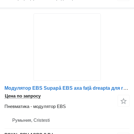
Модулятор EBS Supapă EBS axa față dreapta для грузовика Volvo – 20828237 20570906 21122034 20428938 5801290649 7485003022 7420828237 7420428938 7420570906 504100409 7421122034 5801910304
Цена по запросу
Пневматика - модулятор EBS
Румыния, Cristesti