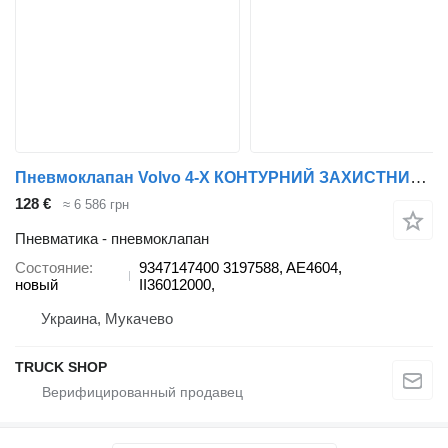
Пневмоклапан Volvo 4-Х КОНТУРНИЙ ЗАХИСТНИЙ WABCO 9347147400 для грузовика Volvo FM, FH, FH12, FH16 08.93-
128 €
≈ 6 586 грн
Пневматика - пневмоклапан
Состояние
9347147400 3197588, AE4604,
новый
II36012000,
Украина, Мукачево
TRUCK SHOP