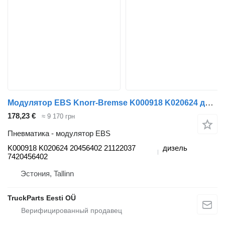
Модулятор EBS Knorr-Bremse K000918 K020624 для тягача Volvo FM7-FM12, FM, FMX (1998-2014)
178,23 €
≈ 9 170 грн
Пневматика - модулятор EBS
K000918 K020624 20456402 21122037
дизель
7420456402
Эстония, Tallinn
TruckParts Eesti OÜ