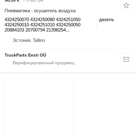
≈ 5 062 грн
Пневматика - осушитель воздуха
4324250070 4324250080 4324251050
дизель
4324250010 4324251010 4324250050
20884103 20700794 21398254...
Эстония, Tallinn
TruckParts Eesti OÜ