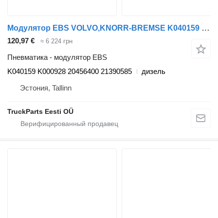
Модулятор EBS VOLVO,KNORR-BREMSE K040159 K000928 для тягача Volvo FM7-FM12, FM, FMX (1998-2014)
120,97 €
≈ 6 224 грн
Пневматика - модулятор EBS
K040159 K000928 20456400 21390585
дизель
Эстония, Tallinn
TruckParts Eesti OÜ