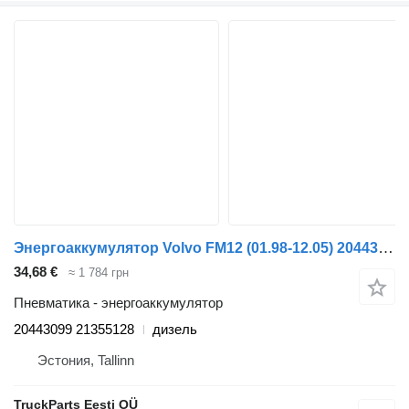
Энергоаккумулятор Volvo FM12 (01.98-12.05) 20443099 для тягача Volvo FM7-FM12, FM, FMX (1998-2014)
34,68 €
≈ 1 784 грн
Пневматика - энергоаккумулятор
20443099 21355128
дизель
Эстония, Tallinn
TruckParts Eesti OÜ