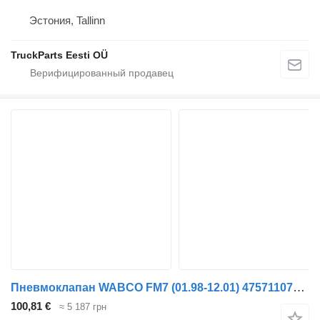
Эстония, Tallinn
TruckParts Eesti OÜ
Пневмоклапан WABCO FM7 (01.98-12.01) 4757110740 для тягача Volvo FM7-FM12, FM, FMX (1998-2014)
100,81 €
≈ 5 187 грн