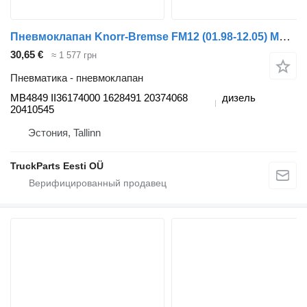
Пневмоклапан Knorr-Bremse FM12 (01.98-12.05) MB4849 для тягача Volvo FM7-FM12, FM, FMX (1998-2014)
30,65 €
≈ 1 577 грн
Пневматика - пневмоклапан
MB4849 II36174000 1628491 20374068
дизель
20410545
Эстония, Tallinn
TruckParts Eesti OÜ