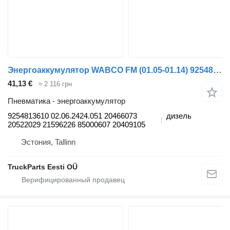
Энергоаккумулятор WABCO FM (01.05-01.14) 9254813610 для тягача Volvo FM7-FM12, FM, FMX (1998-2014)
41,13 €
≈ 2 116 грн
Пневматика - энергоаккумулятор
9254813610 02.06.2424.051 20466073
дизель
20522029 21596226 85000607 20409105
Эстония, Tallinn
TruckParts Eesti OÜ