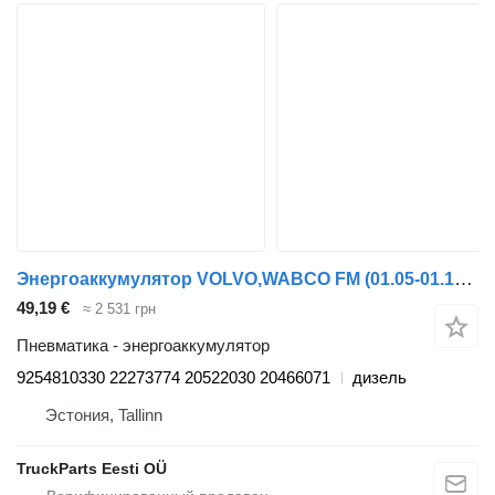
Энергоаккумулятор VOLVO,WABCO FM (01.05-01.14) 9254810330 для тягача Volvo FM7-FM12, FM, FMX (1998-2014)
49,19 €
≈ 2 531 грн
Пневматика - энергоаккумулятор
9254810330 22273774 20522030 20466071
дизель
Эстония, Tallinn
TruckParts Eesti OÜ