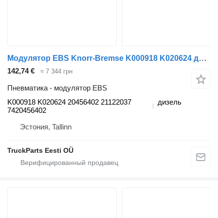
Модулятор EBS Knorr-Bremse K000918 K020624 для тягача Volvo FM7-FM12, FM, FMX (1998-2014)
142,74 €
≈ 7 344 грн
Пневматика - модулятор EBS
K000918 K020624 20456402 21122037
дизель
7420456402
Эстония, Tallinn
TruckParts Eesti OÜ