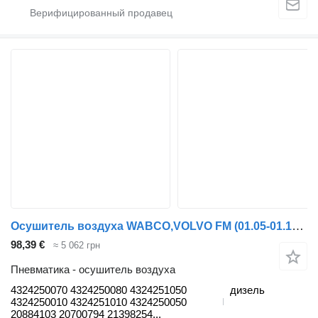
Осушитель воздуха WABCO,VOLVO FM (01.05-01.14) 4324250070 для тягача Volvo FM7-FM12, FM, FMX (1998-2014)
98,39 €
≈ 5 062 грн
Пневматика - осушитель воздуха
4324250070 4324250080 4324251050
дизель
4324250010 4324251010 4324250050
20884103 20700794 21398254...