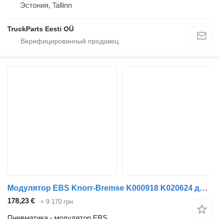
Эстония, Tallinn
TruckParts Eesti OÜ
Модулятор EBS Knorr-Bremse K000918 K020624 для тягача Volvo FM7-FM12, FM, FMX (1998-2014)
178,23 €
≈ 9 170 грн
Пневматика - модулятор EBS