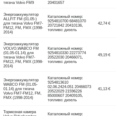
тягача Volvo FM9
20401657
Энергоаккумулятор
Каталожный номер:
ALLFIT FM (01.05-)
9254810700 68481070
для тягача Volvo FM7-
42,74 €
20721842 20410136,
FM12, FM, FMX (1998-
топливо: дизель
2014)
Энергоаккумулятор
VOLVO,WABCO FM
Каталожный номер:
(01.05-01.14) для
9254810330 22273774
49,19 €
тягача Volvo FM7-
20522030 20466071,
FM12, FM, FMX (1998-
топливо: дизель
2014)
Каталожный номер:
Энергоаккумулятор
9254813610
WABCO FM (01.05-
02.06.2424.051 20466073
01.14) для тягача
41,13 €
20522029 21596226
Volvo FM7-FM12, FM,
85000607 20409105,
FMX (1998-2014)
топливо: дизель
Тормозная камера
Каталожный номер: