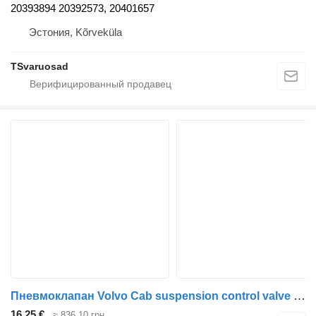
20393894 20392573, 20401657
Эстония, Kõrveküla
TSvaruosad
Пневмоклапан Volvo Cab suspension control valve 4640070030 для тягача Volvo FM9
16,25 €
≈ 836,10 грн