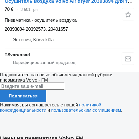
Осушитель воздуха Volvo Air dryer 20393894 для тягача Volvo FM9
70 €
≈ 3 601 грн
Пневматика - осушитель воздуха
20393894 20392573, 20401657
Эстония, Kõrveküla
TSvaruosad
Подпишитесь на новые объявления данной рубрики
пневматика
Volvo - FM
Подписаться
Нажимая, вы соглашаетесь с нашей
политикой
конфиденциальности
и
пользовательским соглашением
.
Цены на пневматика Volvo FM