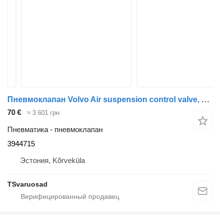
Пневмоклапан Volvo Air suspension control valve, ECAS 3944715 для тягача Volvo FM9
70 €
≈ 3 601 грн
Пневматика - пневмоклапан
3944715
Эстония, Kõrveküla
TSvaruosad