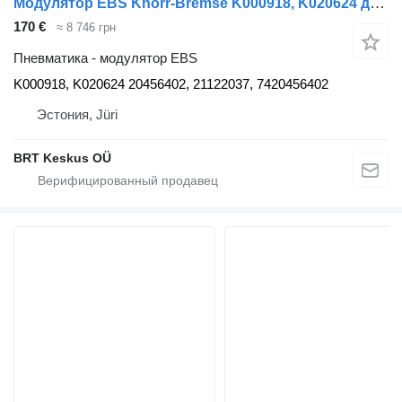
Модулятор EBS Knorr-Bremse K000918, K020624 для тягача Volvo FM7-FM12, FM, FMX, FH
170 €
≈ 8 746 грн
Пневматика - модулятор EBS
K000918, K020624 20456402, 21122037, 7420456402
Эстония, Jüri
BRT Keskus OÜ