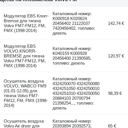
Каталожный номер:
Модулятор EBS Knorr-
K000918 K020624
Bremse для тягача
20456402 21122037
142,74 €
Volvo FM7-FM12, FM,
7420456402, топливо:
FMX (1998-2014)
дизель
Модулятор EBS
Каталожный номер:
VOLVO,KNORR-
K040159 K000928
BREMSE для тягача
120,97 €
20456400 21390585,
Volvo FM7-FM12, FM,
топливо: дизель
FMX (1998-2014)
Каталожный номер:
Осушитель воздуха
4324250070 4324250080
VOLVO, WABCO FM9
4324251050 4324250010
(01.01-12.05) для
4324251010 4324250050
98,39 €
тягача Volvo FM7-
20884103 20700794
FM12, FM, FMX (1998-
21398254..., топливо:
2014)
дизель
Осушитель воздуха
Каталожный номер:
Volvo Air dryer для
20393894 20392573,
65 €