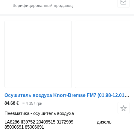
Осушитель воздуха Knorr-Bremse FM7 (01.98-12.01) LA8286 II39752 для тягача Volvo FM7-FM12, FM, FMX (1998-2014)
84,68 €
≈ 4 357 грн
Пневматика - осушитель воздуха
LA8286 II39752 20409515 3172999
дизель
85000691 85006691