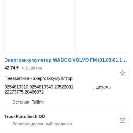
Энергоаккумулятор WABCO,VOLVO FM (01.05-01.14) 9254810310 для тягача Volvo FM7-FM12, FM, FMX (1998-2014)
42,74 €
≈ 2 199 грн
Пневматика - энергоаккумулятор
9254810310 9254810340 20522031
дизель
22273775 20466072
Эстония, Tallinn
TruckParts Eesti OÜ