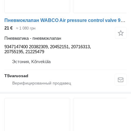
Пневмоклапан WABCO Air pressure control valve 9347147400 для тягача Volvo FM9
21 €
≈ 1 080 грн
Пневматика - пневмоклапан
9347147400 20382309, 20452151, 20716313,
20755195, 21225479
Эстония, Kõrveküla
TSvaruosad