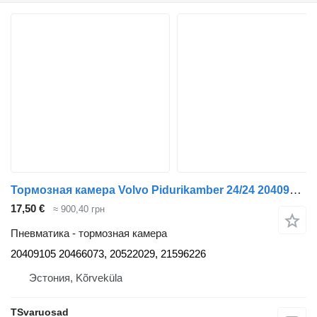
Тормозная камера Volvo Pidurikamber 24/24 20409105 для тягача Volvo FM9
17,50 €
≈ 900,40 грн
Пневматика - тормозная камера
20409105 20466073, 20522029, 21596226
Эстония, Kõrveküla
TSvaruosad