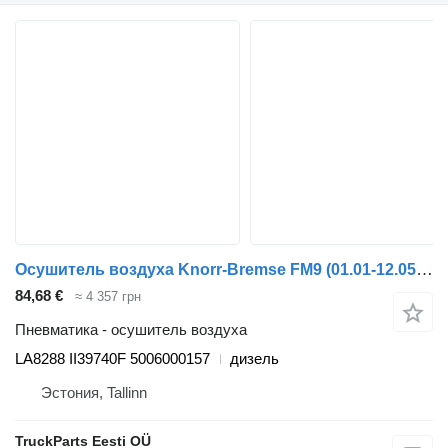
Осушитель воздуха Knorr-Bremse FM9 (01.01-12.05) LA8288 II39740F для тягача Volvo FM7-FM12, FM, FMX (1998-2014)
84,68 €
≈ 4 357 грн
Пневматика - осушитель воздуха
LA8288 II39740F 5006000157
дизель
Эстония, Tallinn
TruckParts Eesti OÜ