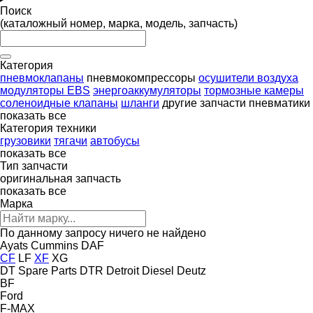
Поиск
(каталожный номер, марка, модель, запчасть)
Категория
пневмоклапаны
пневмокомпрессоры
осушители воздуха
модуляторы EBS
энергоаккумуляторы
тормозные камеры
соленоидные клапаны
шланги
другие запчасти пневматики
показать все
Категория техники
грузовики
тягачи
автобусы
показать все
Тип запчасти
оригинальная запчасть
показать все
Марка
По данному запросу ничего не найдено
Ayats
Cummins
DAF
CF
LF
XF
XG
DT Spare Parts
DTR
Detroit Diesel
Deutz
BF
Ford
F-MAX