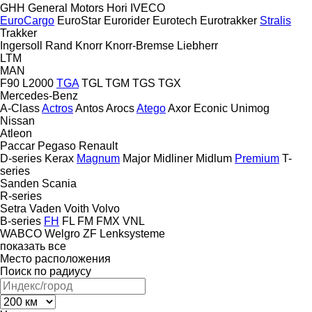
GHH
General Motors
Hori
IVECO
EuroCargo
EuroStar
Eurorider
Eurotech
Eurotrakker
Stralis
Trakker
Ingersoll Rand
Knorr
Knorr-Bremse
Liebherr
LTM
MAN
F90
L2000
TGA
TGL
TGM
TGS
TGX
Mercedes-Benz
A-Class
Actros
Antos
Arocs
Atego
Axor
Econic
Unimog
Nissan
Atleon
Paccar
Pegaso
Renault
D-series
Kerax
Magnum
Major
Midliner
Midlum
Premium
T-
series
Sanden
Scania
R-series
Setra
Vaden
Voith
Volvo
B-series
FH
FL
FM
FMX
VNL
WABCO
Welgro
ZF Lenksysteme
показать все
Место расположения
Поиск по радиусу