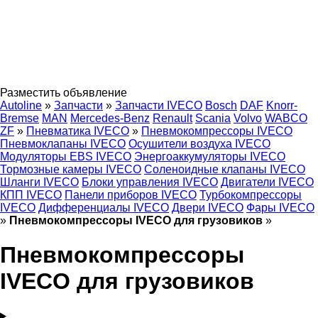
Разместить объявление
Autoline
»
Запчасти
»
Запчасти IVECO
Bosch
DAF
Knorr-
Bremse
MAN
Mercedes-Benz
Renault
Scania
Volvo
WABCO
ZF
»
Пневматика IVECO
»
Пневмокомпрессоры IVECO
Пневмоклапаны IVECO
Осушители воздуха IVECO
Модуляторы EBS IVECO
Энергоаккумуляторы IVECO
Тормозные камеры IVECO
Соленоидные клапаны IVECO
Шланги IVECO
Блоки управления IVECO
Двигатели IVECO
КПП IVECO
Панели приборов IVECO
Турбокомпрессоры
IVECO
Дифференциалы IVECO
Двери IVECO
Фары IVECO
»
Пневмокомпрессоры IVECO для грузовиков
»
Пневмокомпрессоры
IVECO для грузовиков