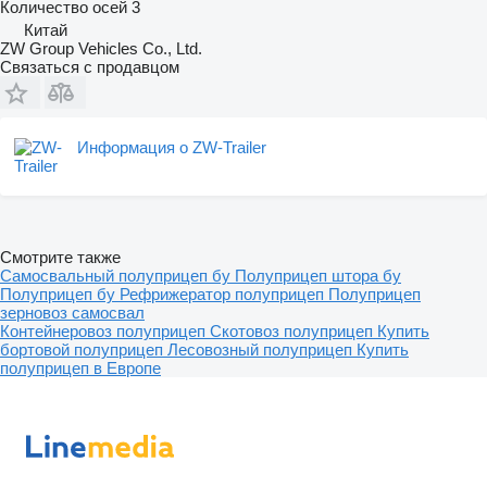
Количество осей
3
Китай
ZW Group Vehicles Co., Ltd.
Связаться с продавцом
Информация о ZW-Trailer
Смотрите также
Самосвальный полуприцеп бу
Полуприцеп штора бу
Полуприцеп бу
Рефрижератор полуприцеп
Полуприцеп
зерновоз самосвал
Контейнеровоз полуприцеп
Скотовоз полуприцеп
Купить
бортовой полуприцеп
Лесовозный полуприцеп
Купить
полуприцеп в Европе