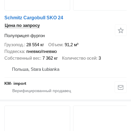
Schmitz Cargobull SKO 24
Цена по запросу
Полуприцеп фургон
Грузопод.
28 554 кг
Объем
91,2 м³
Подвеска
пневмо/пневмо
Собственный вес
7 362 кг
Количество осей
3
Польша, Stara Łubianka
KM- import