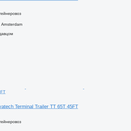
тейнеровоз
 Amsterdam
одавцом
5FT
atech Terminal Trailer TT 65T 45FT
тейнеровоз