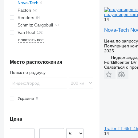
Nova-Tech
4 series
FT
Sliding
OPL
SD
SC
S 24
0-2
G-series
SL
Pacton
5 series
Stack
OPP
SDC
XS
SW
0-3
MHPS
S-series
полуприцеп конт
Renders
O-3
ET3
14
Schmitz Cargobull
T-series
Euro
Kaiser
Nova-Tech Nov
Van Hool
TXC
ROC
S-series
SPA
CS
SP
показать все
SCB
A-series
LPRS
NS
38
Цена по запросу
Полуприцеп кон
SCF
ADR
2025
SCS
EX
Нидерланды,
Место расположения
SGF
Forkliftcenter BV
Связаться с пр
Поиск по радиусу
Украина
Цена
Trailer TT 65T 4
14
–