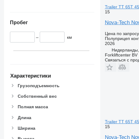
Trailer TT 65T 4
15
Nova-Tech Nov
Пробег
Цена по запросу
–
км
Полуприцеп кон
2026
Нидерланды,
Forkliftcenter BV
Связаться с пр
Характеристики
Грузоподъемность
Собственный вес
Полная масса
Длина
Trailer TT 65T 4
15
Ширина
Nova-Tech Nov
Высота