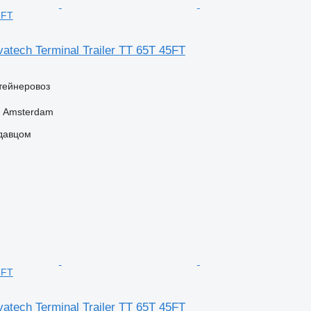
5FT
atech Terminal Trailer TT 65T 45FT
тейнеровоз
 Amsterdam
одавцом
5FT
atech Terminal Trailer TT 65T 45FT