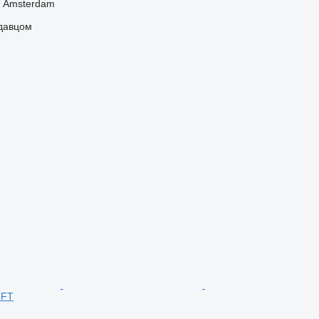
 Amsterdam
одавцом
5FT