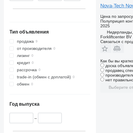
Nova-Tech Nov
Цена по запросу
Полуприцеп кон
2025
Тип объявления
Нидерланды,
Forkliftcenter BV
продажа
Связаться с пр
от производителя
лизинг
Как бы вы кратк
кредит
доска объявл
рассрочка
продавец спе
производител
trade-in (обмен с доплатой)
нет правильно
обмен
Выберите от
Год выпуска
–