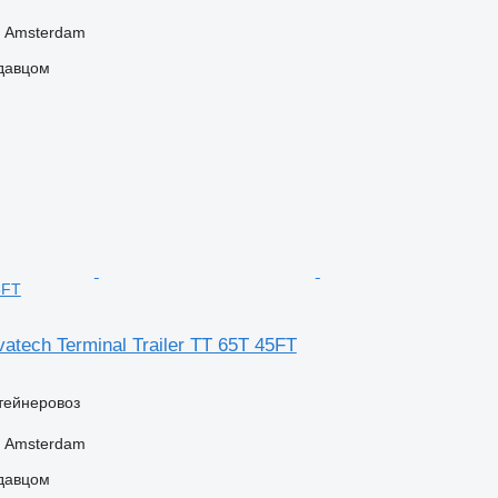
 Amsterdam
одавцом
5FT
atech Terminal Trailer TT 65T 45FT
тейнеровоз
 Amsterdam
одавцом