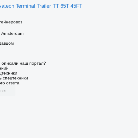
atech Terminal Trailer TT 65T 45FT
тейнеровоз
 Amsterdam
одавцом
о описали наш портал?
ений
цтехники
ь спецтехники
го ответа
вет