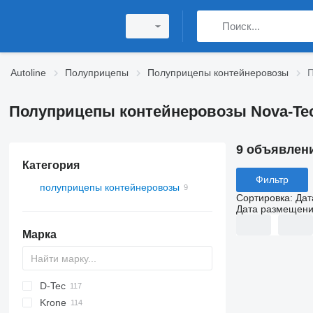
Autoline
Полуприцепы
Полуприцепы контейнеровозы
П
Полуприцепы контейнеровозы Nova-Te
9 объявлен
Категория
Фильтр
полуприцепы контейнеровозы
Сортировка
:
Дат
Дата размещен
Марка
D-Tec
2 series
ADR
CCS
Krone
3 series
BPO
CT
EF
ADR
SDS
T-series
SB