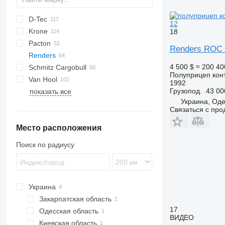
D-Tec
2 series
ADR
CCS
12
Krone
3 series
BPO
CT
EF
ADR
SDS
T-series
SB
18
Pacton
4 series
FT
Sliding
OPL
SD
SC
S 24
0-2
G-series
SL
S-series
Renders ROC 
Renders
5 series
Stack
OPP
SDC
XS
SW
0-3
MHPS
ET3
4 500 $
≈ 200 40
Schmitz Cargobull
O-3
T-series
Euro
Kaiser
Полуприцеп кон
Van Hool
TXC
ROC
S-series
SPA
CS
SP
Euro 800
1992
Грузопод.
43 00
показать все
SCB
A-series
LPRS
NS
38
Euro 902
ROC 12
Украина, Од
SCF
ADR
ROC 16
Связаться с пр
SCS
EX
Место расположения
SGF
Поиск по радиусу
Украина
Закарпатская область
17
Одесская область
Хуст
ВИДЕО
Киевская область
Одесса