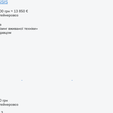
SSIS
00 грн
≈ 13 850 €
тейнеровоз
в
зинг вживаної техніки»
одавцом
0 грн
тейнеровоз
3