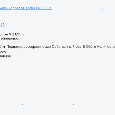
12
0 грн
≈ 3 895 €
тейнеровоз
0 кг
Подвеска
рессора/пневмо
Собственный вес
5 000 кг
Количеств
есса
одавцом