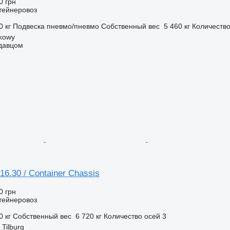
0 грн
тейнеровоз
0 кг
Подвеска
пневмо/пневмо
Собственный вес
5 460 кг
Количество
kowy
одавцом
6.30 / Container Chassis
0 грн
тейнеровоз
0 кг
Собственный вес
6 720 кг
Количество осей
3
Tilburg