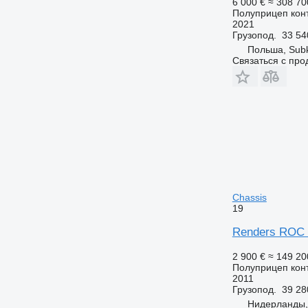
6 000 €
≈ 308 70
Полуприцеп кон
2021
Грузопод.
33 54
Польша, Sub
Связаться с пр
Chassis
19
Renders ROC 1
2 900 €
≈ 149 20
Полуприцеп кон
2011
Грузопод.
39 28
Нидерланды, 