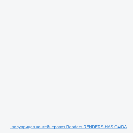
полуприцеп контейнеровоз Renders RENDERS-HAS O4/DA