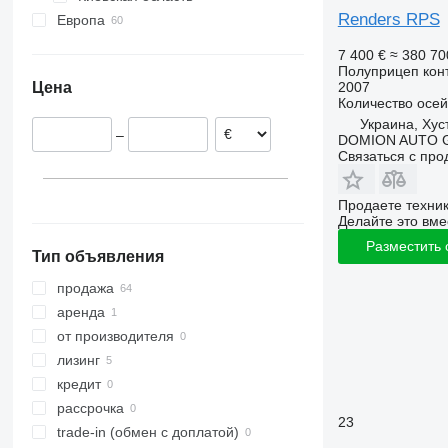
Renders RPS
Европа
Киев
Нидерланды
7 400 €
≈ 380 70
Бельгия
Полуприцеп кон
2007
Цена
Чехия
Количество осей
Словения
Украина, Хус
–
DOMION AUTO 
Сербия
Связаться с пр
Польша
Продаете техни
Делайте это вме
Разместить
Тип объявления
продажа
аренда
от производителя
лизинг
кредит
рассрочка
23
trade-in (обмен с доплатой)