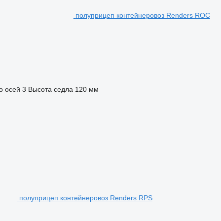
полуприцеп контейнеровоз Renders ROC
о осей
3
Высота седла
120 мм
полуприцеп контейнеровоз Renders RPS