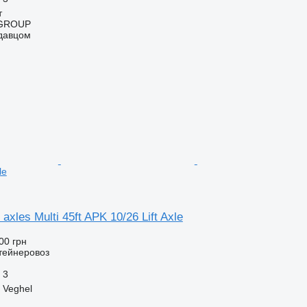
т
GROUP
одавцом
le
axles Multi 45ft APK 10/26 Lift Axle
00 грн
тейнеровоз
3
 Veghel