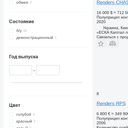
Renders CHA
обмен
16 000 $
≈ 712 5
Полуприцеп кон
Состояние
2020
Украина, Кие
б/у
«ЕСКА Капітал лі
Связаться с пр
демонстрационный
Год выпуска
–
8
Renders RPS
Цвет
6 800 €
≈ 349 90
голубой
Полуприцеп кон
красный
2006
Количество осей
серый