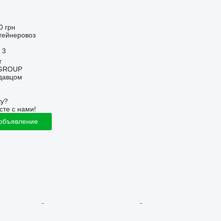
0 грн
тейнеровоз
3
т
GROUP
одавцом
ку?
сте с нами!
 объявление