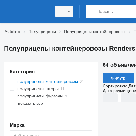
Autoline
Полуприцепы
Полуприцепы контейнеровозы
П
Полуприцепы контейнеровозы Renders
64 объявле
Категория
Фильтр
полуприцепы контейнеровозы
Сортировка
:
Дат
полуприцепы шторы
Дата размещен
полуприцепы фургоны
показать все
Марка