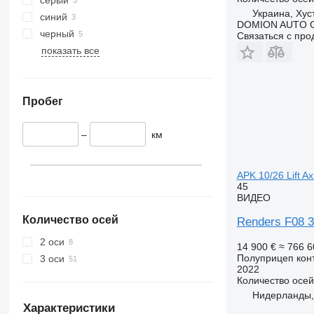
Украина, Хус
синий
DOMION AUTO 
черный
Связаться с пр
показать все
Пробег
–
км
APK 10/26 Lift Ax
45
ВИДЕО
Количество осей
Renders F08 3 
2 оси
14 900 €
≈ 766 6
Полуприцеп кон
3 оси
2022
Количество осей
Нидерланды,
Характеристики