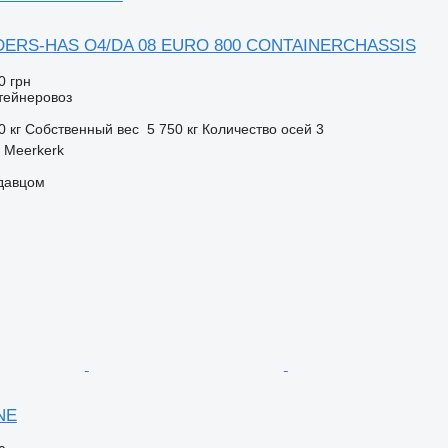
DERS-HAS O4/DA 08 EURO 800 CONTAINERCHASSIS
0 грн
тейнеровоз
0 кг
Собственный вес
5 750 кг
Количество осей
3
 Meerkerk
одавцом
NE