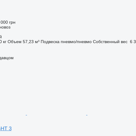
 000 грн
новоз
й
0 кг
Объем
57,23 м³
Подвеска
пневмо/пневмо
Собственный вес
6 3
одавцом
GHT 3