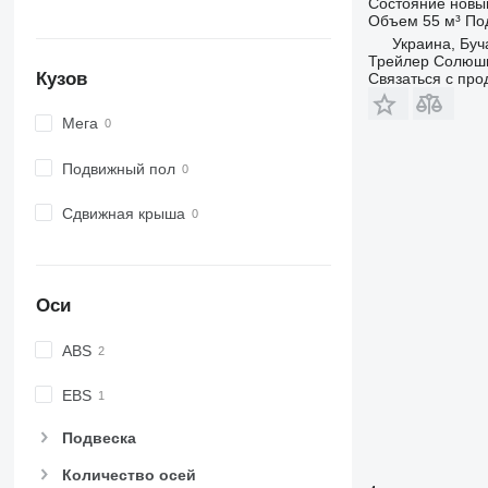
Состояние
новы
Объем
55 м³
По
Украина, Буч
Трейлер Солюш
Кузов
Связаться с пр
Мега
Подвижный пол
Сдвижная крыша
Оси
ABS
EBS
Подвеска
Количество осей