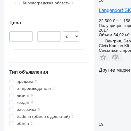
10
Кировоградская область
Langendorf SK2
Александрия
22 500 €
≈ 1 158
Цена
Полуприцеп зер
2017
Объем
54,02 м³
–
Венгрия, Deb
Cívis Kamion Kft
Связаться с пр
Другие марки
Тип объявления
продажа
от производителя
лизинг
кредит
рассрочка
trade-in (обмен с доплатой)
обмен
19