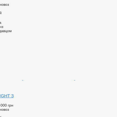
новоз
й
а
нз
одавцом
IGHT 3
 000 грн
новоз