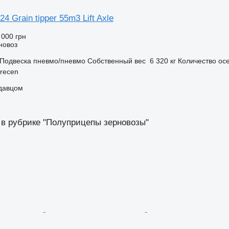
4 Grain tipper 55m3 Lift Axle
 000 грн
новоз
Подвеска
пневмо/пневмо
Собственный вес
6 320 кг
Количество ос
recen
одавцом
 в рубрике "Полуприцепы зерновозы"