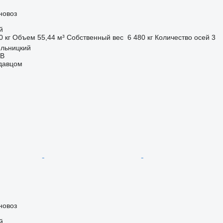
новоз
й
0 кг
Объем
55,44 м³
Собственный вес
6 480 кг
Количество осей
3
ельницкий
ОВ
одавцом
новоз
й