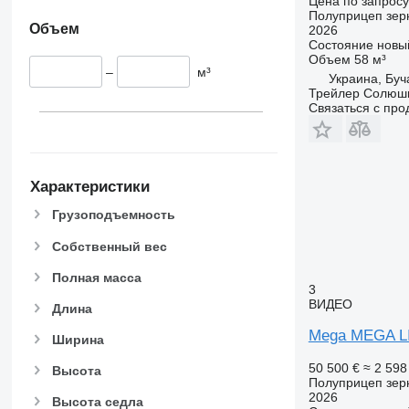
Цена по запросу
Полуприцеп зер
Объем
2026
Состояние
новы
Объем
58 м³
–
м³
Украина, Буч
Трейлер Солюш
Связаться с пр
Характеристики
Грузоподъемность
Собственный вес
Полная масса
3
ВИДЕО
Длина
Mega MEGA L
Ширина
50 500 €
≈ 2 598
Высота
Полуприцеп зер
2026
Высота седла