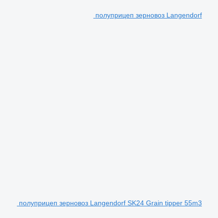
полуприцеп зерновоз Langendorf
полуприцеп зерновоз Langendorf SK24 Grain tipper 55m3