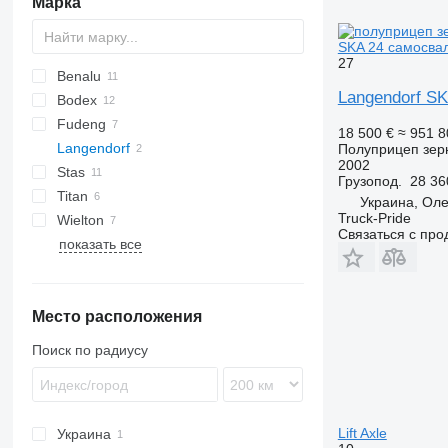
Марка
SKA 24 самосва
27
Benalu
Langendorf S
Bodex
C-series
Fudeng
Optiliner
KIS
CHKS
DHKS
18 500 €
≈ 951 8
Langendorf
T-series
S-series
Полуприцеп зер
2002
Stas
SK
MNL
RHKS
SKI
Грузопод.
28 36
Titan
S-series
SK 24
Украина, Оле
Truck-Pride
Wielton
SKA
Связаться с пр
показать все
NW
SKA 24
Место расположения
Поиск по радиусу
Lift Axle
Украина