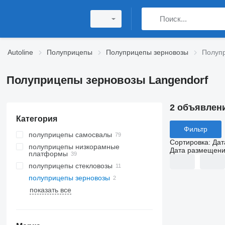
Autoline
Полуприцепы
Полуприцепы зерновозы
Полупр
Полуприцепы зерновозы Langendorf
2 объявлен
Категория
Фильтр
полуприцепы самосвалы
Сортировка
:
Дат
полуприцепы низкорамные
Дата размещен
платформы
полуприцепы стекловозы
полуприцепы зерновозы
показать все