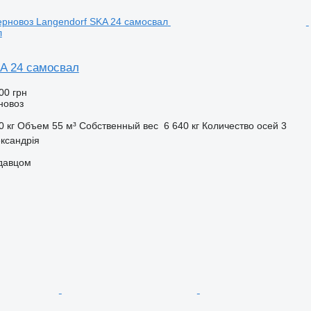
л
KA 24 самосвал
00 грн
новоз
0 кг
Объем
55 м³
Собственный вес
6 640 кг
Количество осей
3
ксандрія
одавцом