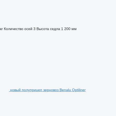
кг
Количество осей
3
Высота седла
1 200 мм
новый полуприцеп зерновоз Benalu Optiliner