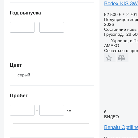
Bodex KIS 3W
Год выпуска
52 500 €
≈ 2 701
Полуприцеп зер
2026
–
Состояние
новы
Грузопод.
28 60
Украина, с.П
АМАКО
Связаться с пр
Цвет
серый
Пробег
–
км
6
ВИДЕО
Benalu Optilin