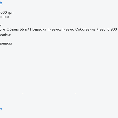
A
 000 грн
новоз
й
0 кг
Объем
55 м³
Подвеска
пневмо/пневмо
Собственный вес
6 900 
роліски
одавцом
er