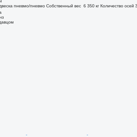
й
двеска
пневмо/пневмо
Собственный вес
6 350 кг
Количество осей
а
нз
одавцом