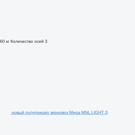
60 кг
Количество осей
3
новый полуприцеп зерновоз Mega MNL LIGHT 3