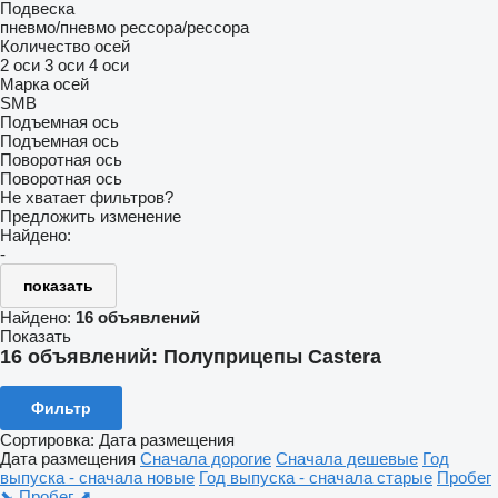
Подвеска
пневмо/пневмо
рессора/рессора
Количество осей
2 оси
3 оси
4 оси
Марка осей
SMB
Подъемная ось
Подъемная ось
Поворотная ось
Поворотная ось
Не хватает фильтров?
Предложить изменение
Найдено:
-
показать
Найдено:
16 объявлений
Показать
16 объявлений:
Полуприцепы Castera
Фильтр
Сортировка
:
Дата размещения
Дата размещения
Сначала дорогие
Сначала дешевые
Год
выпуска - сначала новые
Год выпуска - сначала старые
Пробег
⬊
Пробег ⬈