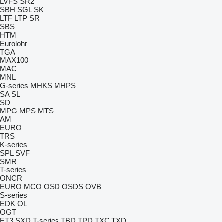
LVFS
SR2
SBH
SGL
SK
LTF
LTP
SR
SBS
HTM
Eurolohr
TGA
MAX100
MAC
MNL
G-series
MHKS
MHPS
SA
SL
SD
MPG
MPS
MTS
AM
EURO
TRS
K-series
SPL
SVF
SMR
T-series
ONCR
EURO
MCO
OSD
OSDS
OVB
S-series
EDK
OL
OGT
ET3
SXD
T-series
TBD
TPD
TXC
TXD