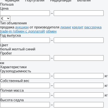
Франция
Португалия
Нидерланды
Бельгия
Польша
Цена
–
Тип объявления
продажа
аукцион
от производителя
лизинг
кредит
рассрочка
trade-in (обмен с доплатой)
обмен
Год выпуска
–
Цвет
белый
желтый
синий
Пробег
–
км
Характеристики
Грузоподъемность
–
кг
Собственный вес
–
кг
Полная масса
–
кг
Высота седла
–