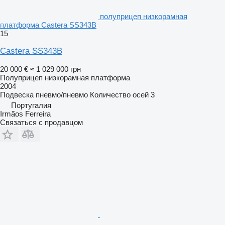
полуприцеп низкорамная
платформа Castera SS343B
15
Castera SS343B
20 000 €
≈ 1 029 000 грн
Полуприцеп низкорамная платформа
2004
Подвеска
пневмо/пневмо
Количество осей
3
Португалия
Irmãos Ferreira
Связаться с продавцом