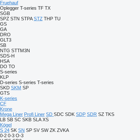
Fruehauf
Oplegger
T-series
TF
TX
SGB
SPZ
STN
STPA
STZ
THP
TU
GS
GA
DRO
GLT3
SB
NTG
STTM3N
SDS-H
HSA
DO
TO
S-series
KLP
D-series
S-series
T-series
SKD
SKM
SP
GTS
K-series
CF
Krone
Mega Liner
Profi Liner
SD
SDC
SDK
SDP
SDR
SZ
TKS
LB
SB
SC
SKB
SLA
XS
Kögel
S 24
SK
SN
SP
SV
SW
ZK
ZVKA
0-2
0-3
O-3