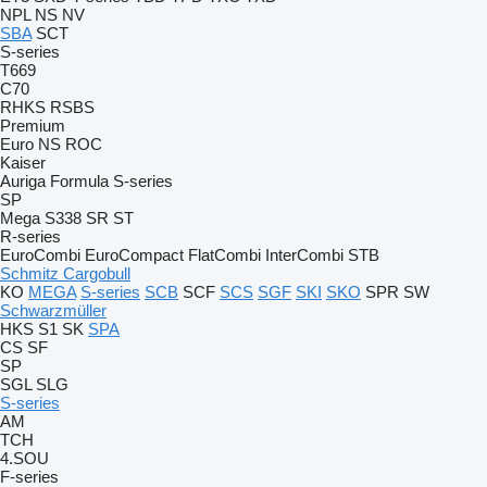
NPL
NS
NV
SBA
SCT
S-series
T669
C70
RHKS
RSBS
Premium
Euro
NS
ROC
Kaiser
Auriga
Formula
S-series
SP
Mega
S338
SR
ST
R-series
EuroCombi
EuroCompact
FlatCombi
InterCombi
STB
Schmitz Cargobull
KO
MEGA
S-series
SCB
SCF
SCS
SGF
SKI
SKO
SPR
SW
Schwarzmüller
HKS
S1
SK
SPA
CS
SF
SP
SGL
SLG
S-series
AM
TCH
4.SOU
F-series