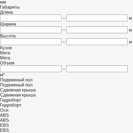
мм
Габариты
Длина
–
м
Ширина
–
м
Высота
–
м
Кузов
Мега
Мега
Объем
–
м³
Подвижный пол
Подвижный пол
Сдвижная крыша
Сдвижная крыша
Гидроборт
Гидроборт
Оси
ABS
ABS
EBS
EBS