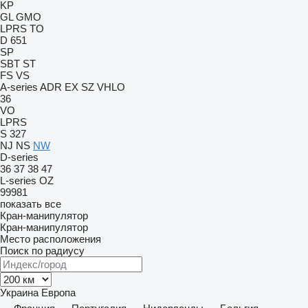
KP
GL
GMO
LPRS
TO
D 651
SP
SBT
ST
FS
VS
A-series
ADR
EX
SZ
VHLO
36
VO
LPRS
S 327
NJ
NS
NW
D-series
36
37
38
47
L-series
OZ
99981
показать все
Кран-манипулятор
Кран-манипулятор
Место расположения
Поиск по радиусу
Украина
Европа