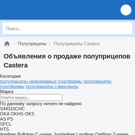
Полуприцепы
Полуприцепы Castera
Объявления о продаже полуприцепов
Castera
Категория
полуприцепы низкорамные платформы
полуприцепы
платформы
полуприцепы самосвалы
Марка
По данному запросу ничего не найдено
S44315CHC
OKA
OKHS
OKS
AS
PS
SFCL
HTS
Agriliner
Bulkliner
C-series
Jumboliner
Landliner
Optiliner
T-series