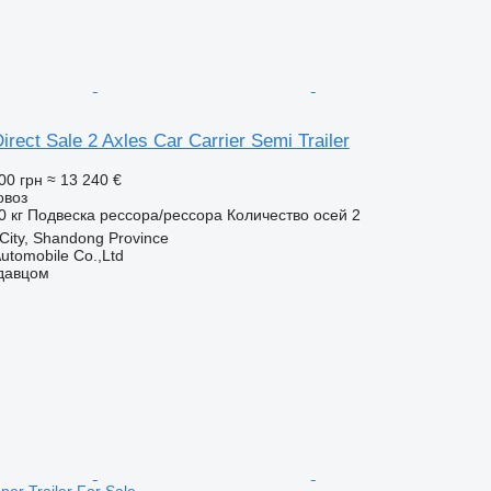
irect Sale 2 Axles Car Carrier Semi Trailer
00 грн
≈ 13 240 €
овоз
0 кг
Подвеска
рессора/рессора
Количество осей
2
 City, Shandong Province
utomobile Co.,Ltd
одавцом
per Trailer For Sale