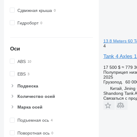
Сдвижная крыша
Гидроборт
13.8 Meters 60 T
4
Оси
Tank 4 Axles 1
ABS
17 500 $
≈ 779 3
Полуприцеп низ
EBS
2025
Грузопод.
60 00
Подвеска
Китай, Jining
Shandong Tank A
Количество осей
Связаться с пр
Марка осей
Подъемная ось
Поворотная ось