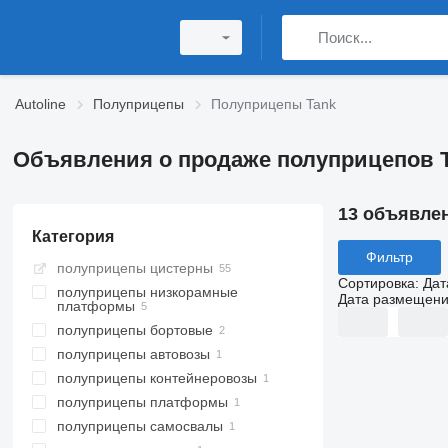
Autoline
Полуприцепы
Полуприцепы Tank
Объявления о продаже полуприцепов 
13 объявле
Категория
Фильтр
полуприцепы цистерны
Сортировка
:
Дат
полуприцепы низкорамные
Дата размещен
платформы
полуприцепы бортовые
полуприцепы автовозы
полуприцепы контейнеровозы
полуприцепы платформы
полуприцепы самосвалы