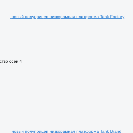
новый полуприцеп низкорамная платформа Tank Factory
ство осей
4
новый полуприцеп низкорамная платформа Tank Brand