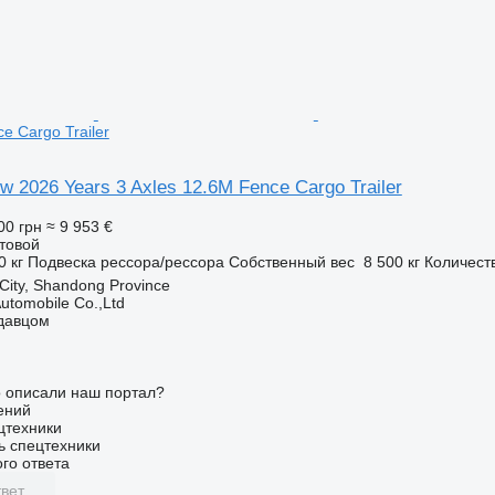
e Cargo Trailer
w 2026 Years 3 Axles 12.6M Fence Cargo Trailer
00 грн
≈ 9 953 €
товой
0 кг
Подвеска
рессора/рессора
Собственный вес
8 500 кг
Количест
 City, Shandong Province
utomobile Co.,Ltd
одавцом
о описали наш портал?
ений
цтехники
ь спецтехники
го ответа
вет