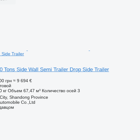
 Side Trailer
0 Tons Side Wall Semi Trailer Drop Side Trailer
00 грн
≈ 9 694 €
товой
0 кг
Объем
67,47 м³
Количество осей
3
 City, Shandong Province
utomobile Co.,Ltd
одавцом