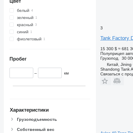
Цвет
белый
зеленый
красный
3
синий
Tank Factory D
фиолетовый
15 300 $
≈ 681 3
Полуприцеп авт
Грузопод.
30 00
Пробег
Китай, Jining
Shandong Tank A
–
км
Связаться с пр
Характеристики
Грузоподъемность
Собственный вес
Axles 40 Tons Tip