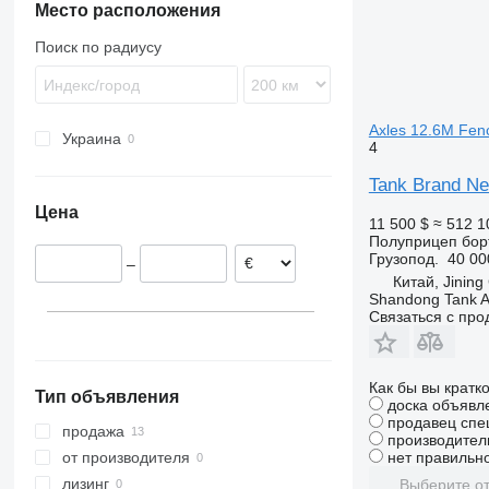
SKI
Место расположения
SKO
Поиск по радиусу
SPR
SW
Axles 12.6M Fenc
Украина
4
Tank Brand Ne
Цена
11 500 $
≈ 512 1
Полуприцеп бор
Грузопод.
40 00
–
Китай, Jining
Shandong Tank A
Связаться с пр
Как бы вы кратк
Тип объявления
доска объявл
продавец спе
продажа
производител
нет правильно
от производителя
лизинг
Выберите от