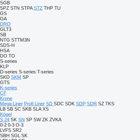
SGB
SPZ
STN
STPA
STZ
THP
TU
GS
GA
DRO
GLT3
SB
NTG
STTM3N
SDS-H
HSA
DO
TO
S-series
KLP
D-series
S-series
T-series
SKD
SKM
SP
GTS
K-series
CF
Krone
Mega Liner
Profi Liner
SD
SDC
SDK
SDP
SDR
SZ
TKS
LB
SB
SC
SKB
SLA
XS
Kögel
S 24
SK
SN
SP
SW
ZK
ZVKA
0-2
0-3
O-3
LVFS
SR2
SBH
SGL
SK