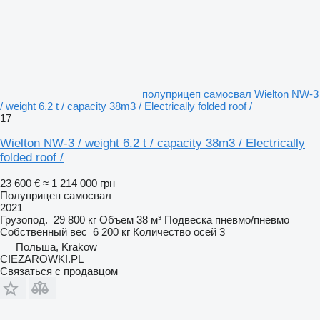
полуприцеп самосвал Wielton NW-3
/ weight 6.2 t / capacity 38m3 / Electrically folded roof /
17
Wielton NW-3 / weight 6.2 t / capacity 38m3 / Electrically
folded roof /
23 600 €
≈ 1 214 000 грн
Полуприцеп самосвал
2021
Грузопод.
29 800 кг
Объем
38 м³
Подвеска
пневмо/пневмо
Собственный вес
6 200 кг
Количество осей
3
Польша, Krakow
CIEZAROWKI.PL
Связаться с продавцом