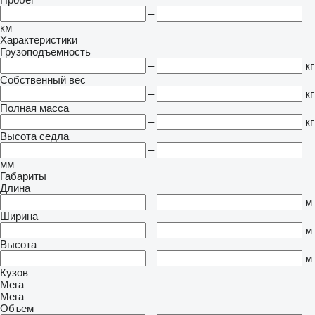
–
км
Характеристики
Грузоподъемность
–
кг
Собственный вес
–
кг
Полная масса
–
кг
Высота седла
–
мм
Габариты
Длина
–
м
Ширина
–
м
Высота
–
м
Кузов
Мега
Мега
Объем