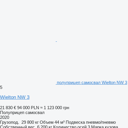
полуприцеп самосвал Wielton NW 3
5
Wielton NW 3
21 830 €
94 000 PLN
≈ 1 123 000 грн
Полуприцеп самосвал
2020
Грузопод.
29 800 кг
Объем
44 м³
Подвеска
пневмо/пневмо
Собственный вес
6 200 кг
Количество осей
3
Марка кузова