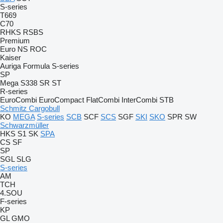
S-series
T669
C70
RHKS
RSBS
Premium
Euro
NS
ROC
Kaiser
Auriga
Formula
S-series
SP
Mega
S338
SR
ST
R-series
EuroCombi
EuroCompact
FlatCombi
InterCombi
STB
Schmitz Cargobull
KO
MEGA
S-series
SCB
SCF
SCS
SGF
SKI
SKO
SPR
SW
Schwarzmüller
HKS
S1
SK
SPA
CS
SF
SP
SGL
SLG
S-series
AM
TCH
4.SOU
F-series
KP
GL
GMO