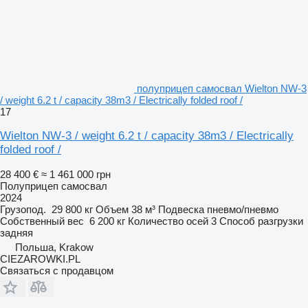
полуприцеп самосвал Wielton NW-3
/ weight 6.2 t / capacity 38m3 / Electrically folded roof /
17
Wielton NW-3 / weight 6.2 t / capacity 38m3 / Electrically
folded roof /
28 400 €
≈ 1 461 000 грн
Полуприцеп самосвал
2024
Грузопод.
29 800 кг
Объем
38 м³
Подвеска
пневмо/пневмо
Собственный вес
6 200 кг
Количество осей
3
Способ разгрузки
задняя
Польша, Krakow
CIEZAROWKI.PL
Связаться с продавцом