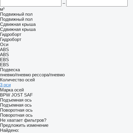
–
м³
Подвижный пол
Подвижный пол
Сдвижная крыша
Сдвижная крыша
Гидроборт
Гидроборт
Оси
ABS
ABS
EBS
EBS
Подвеска
пневмо/пневмо
рессора/пневмо
Количество осей
3 оси
Марка осей
BPW
JOST
SAF
Подъемная ось
Подъемная ось
Поворотная ось
Поворотная ось
Не хватает фильтров?
Предложить изменение
Найдено: