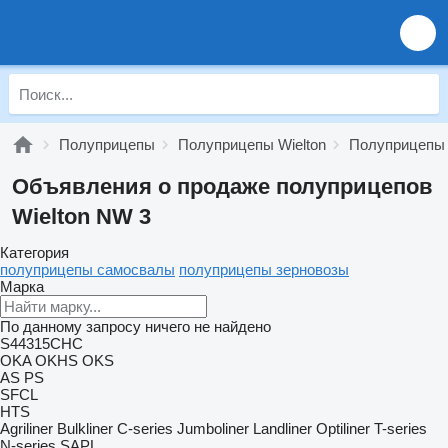
Полуприцепы
Полуприцепы Wielton
Полуприцепы 
Объявления о продаже полуприцепов
Wielton NW 3
Категория
полуприцепы самосвалы
полуприцепы зерновозы
Марка
По данному запросу ничего не найдено
S44315CHC
OKA
OKHS
OKS
AS
PS
SFCL
HTS
Agriliner
Bulkliner
C-series
Jumboliner
Landliner
Optiliner
T-series
N-series
SAPL