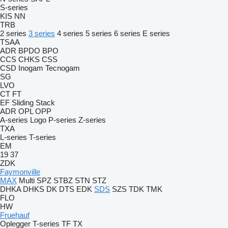
S-series
KIS
NN
TRB
2 series
3 series
4 series
5 series
6 series
E series
TSAA
ADR
BPDO
BPO
CCS
CHKS
CSS
CSD
Inogam
Tecnogam
SG
LVO
CT
FT
EF
Sliding
Stack
ADR
OPL
OPP
A-series
Logo
P-series
Z-series
TXA
L-series
T-series
EM
19
37
ZDK
Faymonville
MAX
Multi
SPZ
STBZ
STN
STZ
DHKA
DHKS
DK
DTS
EDK
SDS
SZS
TDK
TMK
FLO
HW
Fruehauf
Oplegger
T-series
TF
TX