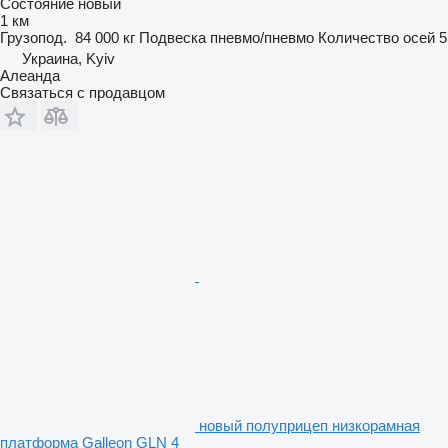
Состояние
новый
1 км
Грузопод.
84 000 кг
Подвеска
пневмо/пневмо
Количество осей
5
Украина, Kyiv
Алеанда
Связаться с продавцом
новый полуприцеп низкорамная
платформа Galleon GLN 4