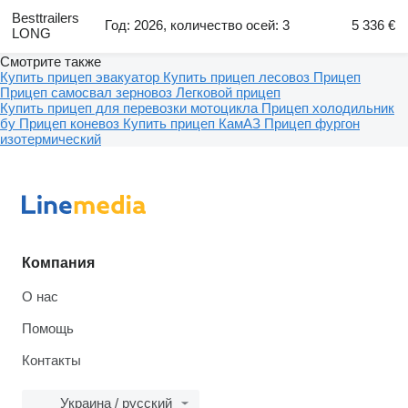
Besttrailers
Год: 2026, количество осей: 3
5 336 €
LONG
Смотрите также
Купить прицеп эвакуатор
Купить прицеп лесовоз
Прицеп
Прицеп самосвал зерновоз
Легковой прицеп
Купить прицеп для перевозки мотоцикла
Прицеп холодильник
бу
Прицеп коневоз
Купить прицеп КамАЗ
Прицеп фургон
изотермический
Компания
О нас
Помощь
Контакты
Украина / русский