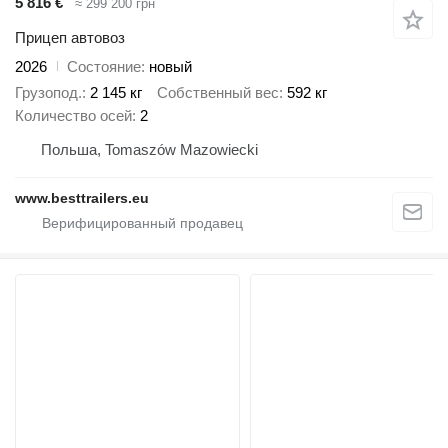
5 816 €
≈ 299 200 грн
Прицеп автовоз
2026
Состояние
новый
Грузопод.
2 145 кг
Собственный вес
592 кг
Количество осей
2
Польша, Tomaszów Mazowiecki
www.besttrailers.eu